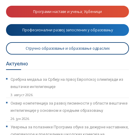
Програми наставе и учења; Уџбеници
Професионални развој запослених у образовању
Стручно образовање и образовање одраслих
Актуелно
Сребрна медаља за Србију на првој Европској олимпијади из
вештачке интелигенције
3. август 2026.
Оквир компетенција за развој писмености у области вештачке
интелигенције у основном и средњем образовању
26. јун 2026.
Уверења за полазнике Програмa обуке за дежурне наставнике,
супервизоре и председнике школских комисија на...