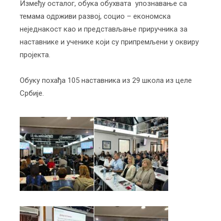
Између осталог, обука обухвата упознавање са
темама одрживи развој, социо – економска
неједнакост као и представљање приручника за
наставнике и ученике који су припремљени у оквиру
пројекта.
Обуку похађа 105 наставника из 29 школа из целе
Србије.