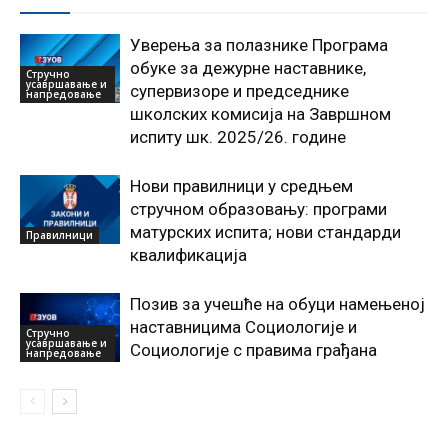
Уверења за полазнике Програмa
обуке за дежурне наставнике,
Стручно
усавршавање и
супервизоре и председнике
напредовање
школских комисија на Завршном
испиту шк. 2025/26. године
Нови правилници у средњем
стручном образовању: програми
матурских испита; нови стандарди
Правилници
квалификација
Позив за учешће на обуци намењеној
наставницима Социологије и
Стручно
усавршавање и
Социологије с правима грађана
напредовање