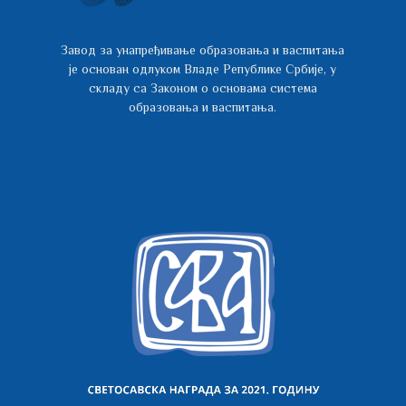
Завод за унапређивање образовања и васпитања
је основан одлуком Владе Републике Србије, у
складу са Законом о основама система
образовања и васпитања.