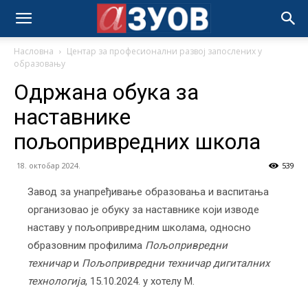
Насловна
Центар за професионални развој запослених у
образовању
Одржана обука за
наставнике
пољопривредних школа
18. октобар 2024.
539
Завод за унапређивање образовања и васпитања
организовао је обуку за наставнике који изводе
наставу у пољопривредним школама, односно
образовним профилима
Пољопривредни
техничар
и
Пољопривредни техничар дигиталних
технологија
, 15.10.2024. у хотелу М.