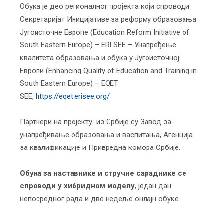
Обука је део регионалног пројекта који спроводи
Секретаријат Иницијативе за реформу образовања
Југоисточне Европе (Education Reform Initiative of
South Eastern Europe) – ERI SEE – Унапређење
квалитета образовања и обука у Југоисточној
Европи (Enhancing Quality of Education and Training in
South Eastern Europe) – EQET
SEE,
https://eqet.erisee.org/
.
Партнери на пројекту из Србије су Завод за
унапређивање образовања и васпитања, Агенција
за квалификације и Привредна комора Србије.
Обука за наставнике и стручне сараднике се
спроводи у хибридном моделу
, један дан
непосредног рада и две недеље онлајн обуке.