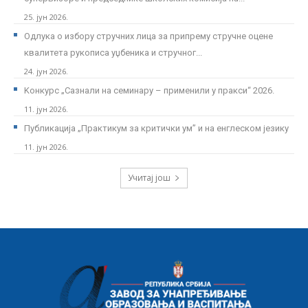
25. јун 2026.
Одлука о избору стручних лица за припрему стручне оцене
квалитета рукописа уџбеника и стручног...
24. јун 2026.
Kонкурс „Сазнали на семинару – применили у пракси“ 2026.
11. јун 2026.
Публикација „Практикум за критички ум” и на енглеском језику
11. јун 2026.
Учитај још