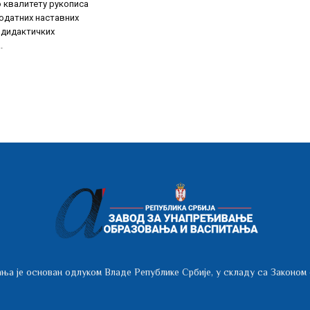
 квалитету рукописа
додатних наставних
 дидактичких
.
ња је основан одлуком Владе Републике Србије, у складу са Законом