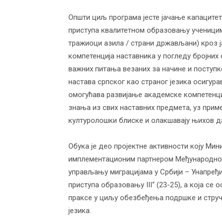
Општи циљ програма јесте јачање капацитет
приступа квалитетном образовању ученицима
тражиоци азила / страни држављани) кроз
компетенција наставника у погледу бројних 
важних питања везаних за начине и поступк
настава српског као страног језика осигур
омогућава развијање академске компетенције
знања из свих наставних предмета, уз приме
културолошки блиске и олакшавају њихов да
Обука је део пројектне активности коју Мин
имплементационим партнером Међународном 
управљању миграцијама у Србији – Унапређи
приступа образовању III“ (23-25), а која се
праксе у циљу обезбеђења подршке и стручн
језика.