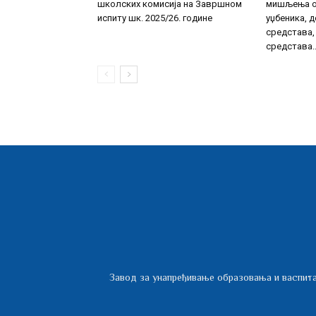
школских комисија на Завршном
мишљења о
испиту шк. 2025/26. године
уџбеника, 
средстава,
средстава..
Завод за унапређивање образовања и васпита