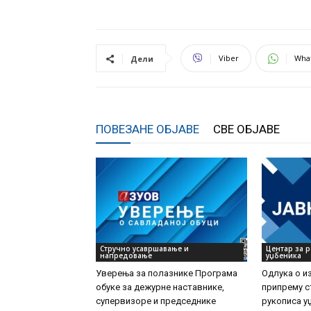
Viber
Wha
Дели
ПОВЕЗАНЕ ОБЈАВЕ
СВЕ ОБЈАВЕ
Стручно усавршавање и
Центар за р
напредовање
уџбеника
Уверења за полазнике Програмa
Одлука о и
обуке за дежурне наставнике,
припрему с
супервизоре и председнике
рукописа у