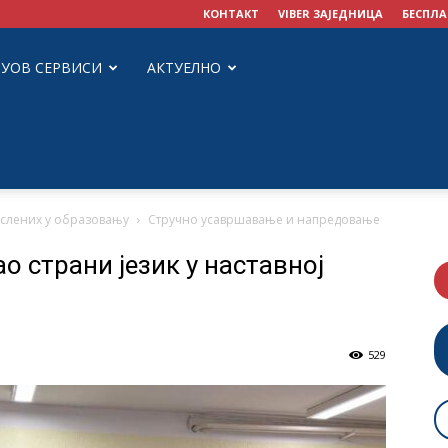
КОНТАКТ
VIBER ЗАЈЕДНИЦА
БЕСПЛА
ЗУОВ СЕРВИСИ
АКТУЕЛНО
ослених у образовању
Стручно усавршавање и напредовање
о страни језик у наставној
529