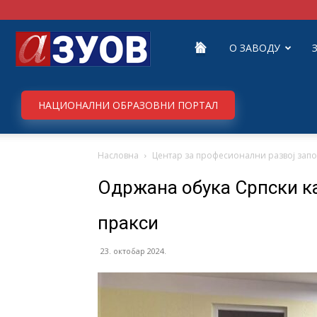
Завод
О ЗАВОДУ
за
НАЦИОНАЛНИ ОБРАЗОВНИ ПОРТАЛ
Насловна
Центар за професионални развој зап
унапређивање
Одржана обука Српски ка
образовања
пракси
23. октобар 2024.
и