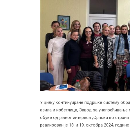
васпитања
У циљу континуиране подршке систему обра
азила и избеглица, Завод за унапређивање 
обуке од јавног интереса „Српски ко страни
реализован је 18. и 19. октобра 2024. годи