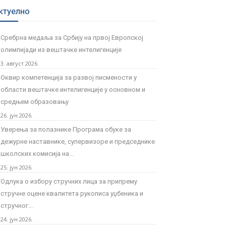
ктуелно
Сребрна медаља за Србију на првој Европској
олимпијади из вештачке интелигенције
3. август 2026.
Оквир компетенција за развој писмености у
области вештачке интелигенције у основном и
средњем образовању
26. јун 2026.
Уверења за полазнике Програмa обуке за
дежурне наставнике, супервизоре и председнике
школских комисија на...
25. јун 2026.
Одлука о избору стручних лица за припрему
стручне оцене квалитета рукописа уџбеника и
стручног...
24. јун 2026.