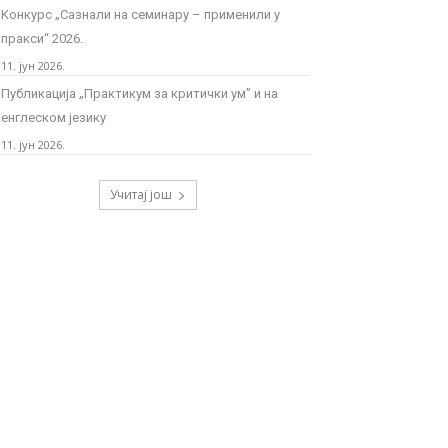
Kонкурс „Сазнали на семинару – применили у
пракси“ 2026.
11. јун 2026.
Публикација „Практикум за критички ум” и на
енглеском језику
11. јун 2026.
Учитај још