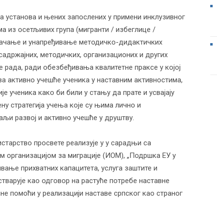
а установа и њених запослених у примени инклузивног
 из осетљивих група (мигранти / избеглице /
 јачање и унапређивање методичко-дидактичких
садржајних, методичких, организационих и других
е рада, ради обезбеђивања квалитетнe праксе у којој
ава активно учешће ученика у наставним активностима,
 ученика како би били у стању да прате и усвајају
ну стратегија учења које су њима лично и
љи развој и активно учешће у друштву.
истарство просвете реализује у у сарадњи са
организацијом за миграције (ИОМ), „Подршка ЕУ у
вање прихватних капацитета, услуга заштите и
 остварује као одговор на растуће потребе наставне
е помоћи у реализацији наставе српског као страног