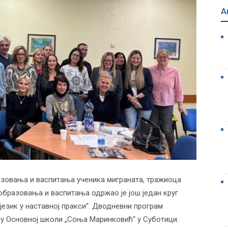
А
зовања и васпитања ученика миграната, тражиоца
образовања и васпитања одржао је још један круг
 језик у наставној пракси“. Дводневни програм
не у Основној школи „Соња Маринковић“ у Суботици.