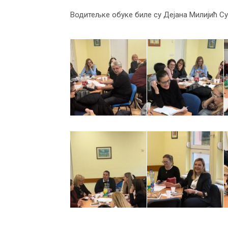
Водитељке обуке биле су Дејана Милијић Суб