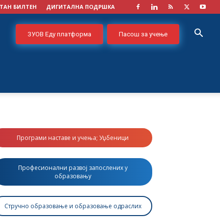
ТАН БИЛТЕН
ДИГИТАЛНА ПОДРШКА
ЗУОВ Еду платформа
Пасош за учење
Програми наставе и учења; Уџбеници
Професионални развој запослених у
образовању
Стручно образовање и образовање одраслих