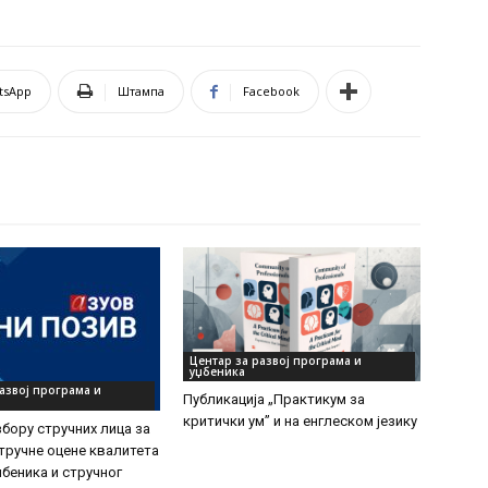
tsApp
Штампа
Facebook
Центар за развој програма и
уџбеника
азвој програма и
Публикација „Практикум за
критички ум” и на енглеском језику
збору стручних лица за
тручне оцене квалитета
џбеника и стручног