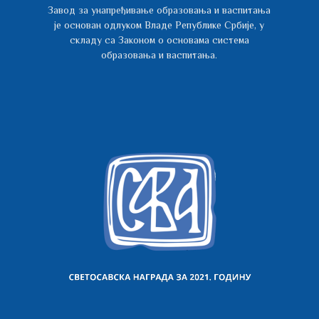
Завод за унапређивање образовања и васпитања
је основан одлуком Владе Републике Србије, у
складу са Законом о основама система
образовања и васпитања.