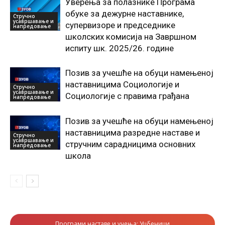
Уверења за полазнике Програмa
обуке за дежурне наставнике,
Стручно
усавршавање и
супервизоре и председнике
напредовање
школских комисија на Завршном
испиту шк. 2025/26. године
Позив за учешће на обуци намењеној
наставницима Социологије и
Стручно
усавршавање и
Социологије с правима грађана
напредовање
Позив за учешће на обуци намењеној
наставницима разредне наставе и
Стручно
усавршавање и
стручним сарадницима основних
напредовање
школа
Програми наставе и учења; Уџбеници