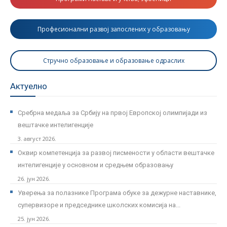
Професионални развој запослених у образовању
Стручно образовање и образовање одраслих
Актуелно
Сребрна медаља за Србију на првој Европској олимпијади из
вештачке интелигенције
3. август 2026.
Оквир компетенција за развој писмености у области вештачке
интелигенције у основном и средњем образовању
26. јун 2026.
Уверења за полазнике Програмa обуке за дежурне наставнике,
супервизоре и председнике школских комисија на...
25. јун 2026.