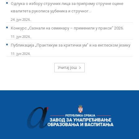
Одлука о избору стручних лица за припрему стручне оцене
квалитета рукописа уџбеника и стручног...
24. јун 2026.
Kонкурс „Сазнали на семинару – применили у пракси“ 2026.
11. јун 2026.
Публикација „Практикум за критички ум” и на енглеском језику
11. јун 2026.
Учитај још