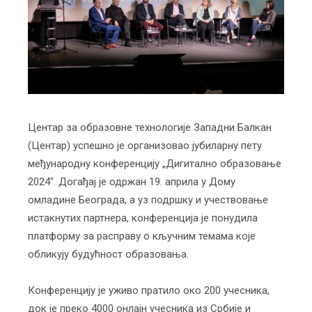
Центар за образовне технологије Западни Балкан
(Центар) успешно је организовао јубиларну пету
међународну конференцију „Дигитално образовање
2024″. Догађај је одржан 19. априла у Дому
омладине Београда, а уз подршку и учествовање
истакнутих партнера, конференција је понудила
платформу за расправу о кључним темама које
обликују будућност образовања.
Конференцију је уживо пратило око 200 учесника,
док је преко 4000 онлајн учесника из Србије и