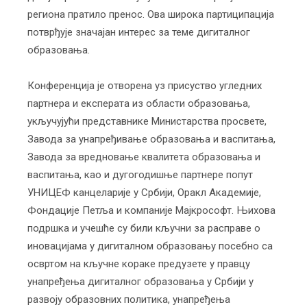
региона пратило пренос. Ова широка партиципација
потврђује значајан интерес за теме дигиталног
образовања.
Конференција је отворена уз присуство угледних
партнера и експерата из области образовања,
укључујући представнике Министарства просвете,
Завода за унапређивање образовања и васпитања,
Завода за вредновање квалитета образовања и
васпитања, као и дугогодишње партнере попут
УНИЦЕФ канцеларије у Србији, Оракл Академије,
Фондације Петља и компаније Мајкрософт. Њихова
подршка и учешће су били кључни за расправе о
иновацијама у дигиталном образовању посебно са
освртом на кључне кораке предузете у правцу
унапређења дигиталног образовања у Србији у
развоју образовних политика, унапређења