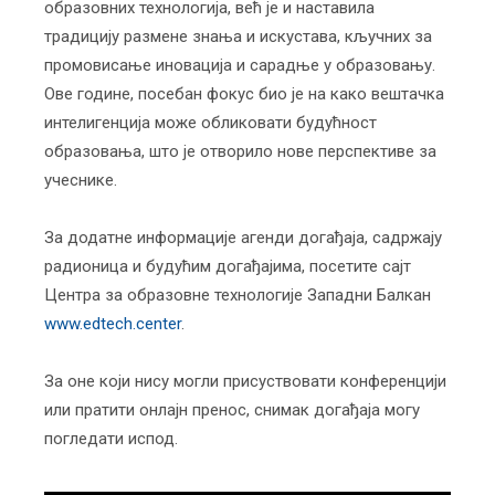
образовних технологија, већ је и наставила
традицију размене знања и искустава, кључних за
промовисање иновација и сарадње у образовању.
Ове године, посебан фокус био је на како вештачка
интелигенција може обликовати будућност
образовања, што је отворило нове перспективе за
учеснике.
За додатне информације агенди догађаја, садржају
радионица и будућим догађајима, посетите сајт
Центра за образовне технологије Западни Балкан
www.edtech.center
.
За оне који нису могли присуствовати конференцији
или пратити онлајн пренос, снимак догађаја могу
погледати испод.