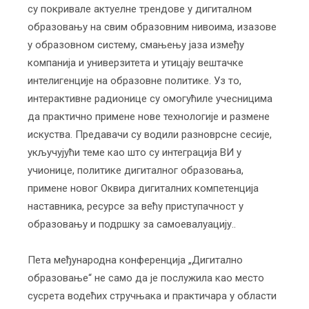
су покривале актуелне трендове у дигиталном
образовању на свим образовним нивоима, изазове
у образовном систему, смањењу јаза између
компанија и универзитета и утицају вештачке
интелигенције на образовне политике. Уз то,
интерактивне радионице су омогућиле учесницима
да практично примене нове технологије и размене
искуства. Предавачи су водили разноврсне сесије,
укључујући теме као што су интеграција ВИ у
учионице, политике дигиталног образовања,
примене новог Оквира дигиталних компетенција
наставника, ресурсе за већу приступачност у
образовању и подршку за самоевалуацију..
Пета међународна конференција „Дигитално
образовање“ не само да је послужила као место
сусрета водећих стручњака и практичара у области