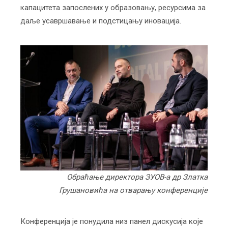
капацитета запослених у образовању, ресурсима за
даље усавршавање и подстицању иновација.
Обраћање директора ЗУОВ-а др Златка
Грушановића на отварању конференције
Конференција је понудила низ панел дискусија које