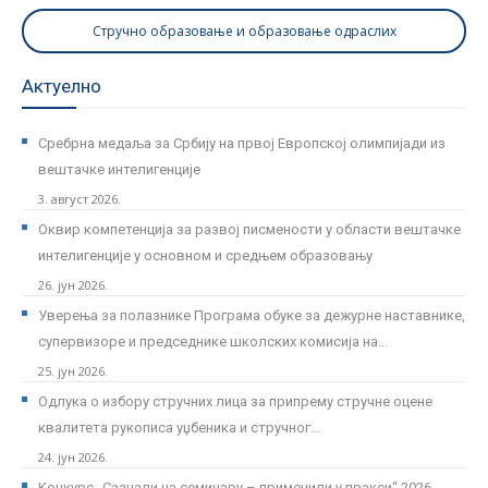
Стручно образовање и образовање одраслих
Актуелно
Сребрна медаља за Србију на првој Европској олимпијади из
вештачке интелигенције
3. август 2026.
Оквир компетенција за развој писмености у области вештачке
интелигенције у основном и средњем образовању
26. јун 2026.
Уверења за полазнике Програмa обуке за дежурне наставнике,
супервизоре и председнике школских комисија на...
25. јун 2026.
Одлука о избору стручних лица за припрему стручне оцене
квалитета рукописа уџбеника и стручног...
24. јун 2026.
Kонкурс „Сазнали на семинару – применили у пракси“ 2026.