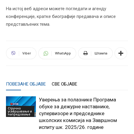
На истој веб адреси можете погледати и агенду
конференције, кратке биографије предавача и описе
представљених тема.
Viber
WhatsApp
Штампа
ПОВЕЗАНЕ ОБЈАВЕ
СВЕ ОБЈАВЕ
Уверења за полазнике Програмa
обуке за дежурне наставнике,
Стручно
усавршавање и
супервизоре и председнике
напредовање
школских комисија на Завршном
испиту шк. 2025/26. године