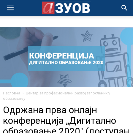
Насловна
Центар за професионални развој запослених у
образовању
Одржана прва онлајн
конференција „Дигитално
образовање 2020″ (доступан