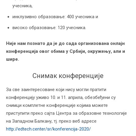
учесника,
инклузивно образовање: 400 учесника и
високо образовање: 120 учесника.
Није нам познато да је до сада организована онлајн
конференција овог обима у Србији, окружењу, али и
шире.
Снимак конференције
За све заинтересоване који нису могли пратити
конференцију уживо 10. и 11. априла, обезбеђени су
снимци комплетне конференције којима можете
приступити преко сајта Центра за образовне технологије
на Западном Балкану, тј. преко веб адресе
http://edtech.center/sr/konferencija-2020/