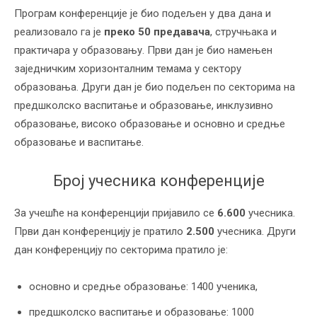
Програм конференције је био подељен у два дана и
реализовало га је
преко 50 предавача
, стручњака и
практичара у образовању. Први дан је био намењен
заједничким хоризонталним темама у сектору
образовања. Други дан је био подељен по секторима на
предшколско васпитање и образовање, инклузивно
образовање, високо образовање и основно и средње
образовање и васпитање.
Број учесника конференције
За учешће на конференцији пријавило се
6.600
учесника.
Први дан конференцију је пратило
2.500
учесника. Други
дан конференцију по секторима пратило је:
основно и средње образовање: 1400 ученика,
предшколско васпитање и образовање: 1000