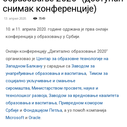
снимак конференције)
13. април 2020.
7049
10. и 11. априла 2020. године одржана је прва онлајн
конференција у образовању у Србији.
Онлајн конференцију „Дигитално образовање 2020″
организовао је
Центар за образовне технологије на
Западном Балкану
у сарадњи са
Заводом за
унапређивање образовања и васпитања
,
Тимом за
социјално укључивање и смањење
сиромаштва
,
Министарством просвете, науке и
технолошког развоја
,
Заводом за вредновање квалитета
образовања и васпитања
,
Привредном комором
Србије
и
Фондацијом Петља
, а уз помоћ компанија
Microsoft
и
Oracle
.