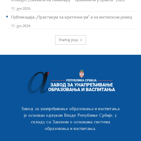
11. јун 2026.
Публикација „Практикум за критички ум” и на енглеском језику
11. јун 2026.
Учитај још
Завод за унапређивање образовања и васпитања
је основан одлуком Владе Републике Србије, у
складу са Законом о основама система
образовања и васпитања.