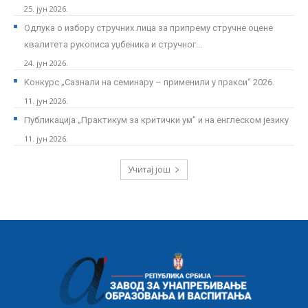
25. јун 2026.
Одлука о избору стручних лица за припрему стручне оцене
квалитета рукописа уџбеника и стручног...
24. јун 2026.
Kонкурс „Сазнали на семинару – применили у пракси“ 2026.
11. јун 2026.
Публикација „Практикум за критички ум” и на енглеском језику
11. јун 2026.
Учитај још