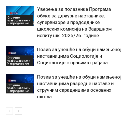
Уверења за полазнике Програмa
обуке за дежурне наставнике,
Стручно
усавршавање и
супервизоре и председнике
напредовање
школских комисија на Завршном
испиту шк. 2025/26. године
Позив за учешће на обуци намењеној
наставницима Социологије и
Стручно
усавршавање и
Социологије с правима грађана
напредовање
Позив за учешће на обуци намењеној
наставницима разредне наставе и
Стручно
усавршавање и
стручним сарадницима основних
напредовање
школа