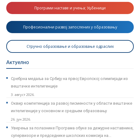
Програми наставе и учења; Уџбеници
Професионални развој запослених у образовању
Стручно образовање и образовање одраслих
Актуелно
Сребрна медаља за Србију на првој Европској олимпијади из
вештачке интелигенције
3. август 2026.
Оквир компетенција за развој писмености у области вештачке
интелигенције у основном и средњем образовању
26. јун 2026.
Уверења за полазнике Програмa обуке за дежурне наставнике,
супервизоре и председнике школских комисија на...