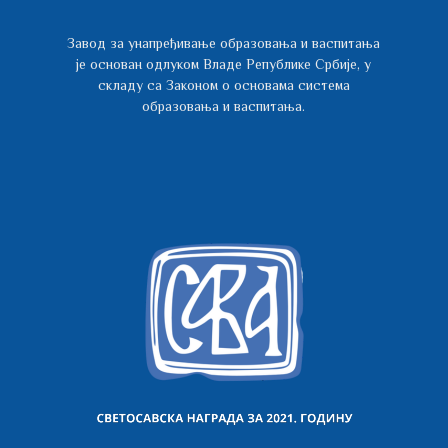
Завод за унапређивање образовања и васпитања
је основан одлуком Владе Републике Србије, у
складу са Законом о основама система
образовања и васпитања.