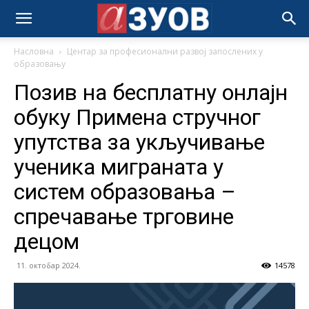
Насловна
Центар за професионални развој запослених у
образовању
Позив на бесплатну онлајн
обуку Примена стручног
упутства за укључивање
ученика миграната у
систем образовања –
спречавање трговине
децом
11. октобар 2024.
14578