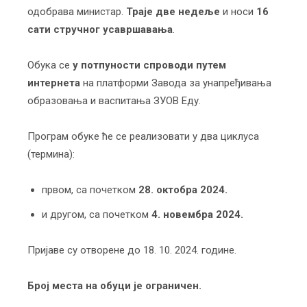
одобрава министар.
Траје две недеље
и носи
16
сати стручног усавршавања
.
Обука се
у потпуности спроводи путем
интернета
на платформи Завода за унапређивања
образовања и васпитања ЗУОВ Еду.
Програм обуке ће се реализовати у два циклуса
(термина):
првом, са почетком
28. октобра 2024.
и другом, са почетком
4. новембра 2024.
Пријаве су отворене до 18. 10. 2024. године.
Број места на обуци је ограничен.