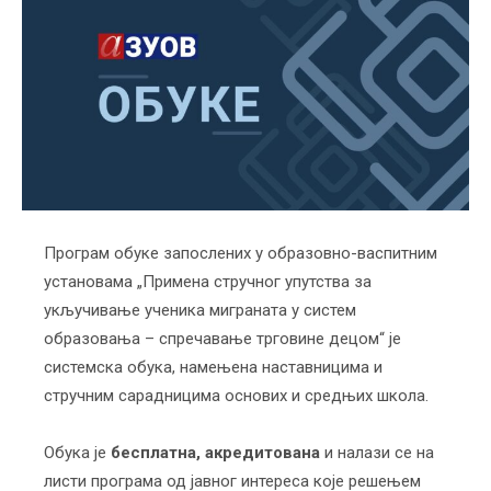
Програм обуке запослених у образовно-васпитним
установама „Примена стручног упутства за
укључивање ученика миграната у систем
образовања – спречавање трговине децом“ је
системска обука, намењена наставницима и
стручним сарадницима основих и средњих школа.
Обука је
бесплатна, акредитована
и налази се на
листи програма од јавног интереса које решењем