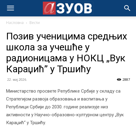
Насловна
Вести
Позив ученицима средњих
школа за учешће у
радионицама у НОКЦ „Вук
Караџић” у Тршићу
22. мај 2026.
2887
Министарство просвете Републике Србије у складу са
Стратегијом развоја образовања и васпитања у
Републици Србији до 2030. године реализује низ
активности у Научно-образовно-културном центру „Вук
Караџић“ у Тршићу.