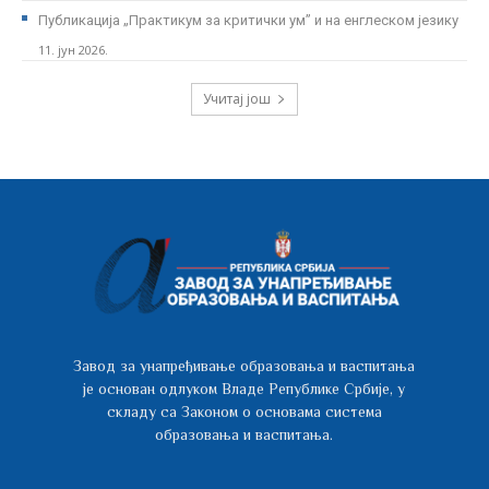
Публикација „Практикум за критички ум” и на енглеском језику
11. јун 2026.
Учитај још
Завод за унапређивање образовања и васпитања
је основан одлуком Владе Републике Србије, у
складу са Законом о основама система
образовања и васпитања.