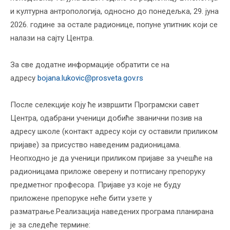
и културна антропологија, односно до понедељка, 29. јуна
2026. године за остале радионице, попуне упитник који се
налази на сајту Центра.
За све додатне информације обратити се на
адресу
bojana.lukovic@prosveta.gov.rs
После селекције коју ће извршити Програмски савет
Центра, одабрани ученици добиће званични позив на
адресу школе (контакт адресу који су оставили приликом
пријаве) за присуство наведеним радионицама.
Неопходно је да ученици приликом пријаве за учешће на
радионицама приложе оверену и потписану препоруку
предметног професора. Пријаве уз које не буду
приложене препоруке неће бити узете у
разматрање.Реализација наведених програма планирана
је за следеће термине: