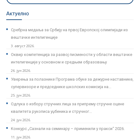
Актуелно
Сребрна медаља за Србију на првој Европској олимпијади из
вештачке интелигенције
3. август 2026.
Оквир компетенција за развој писмености у области вештачке
интелигенције у основном и средњем образовању
26. јун 2026.
Уверења за полазнике Програмa обуке за дежурне наставнике,
супервизоре и председнике школских комисија на...
25. јун 2026.
Одлука о избору стручних лица за припрему стручне оцене
квалитета рукописа уџбеника и стручног...
24. јун 2026.
Kонкурс „Сазнали на семинару – применили у пракси“ 2026.
11. јун 2026.