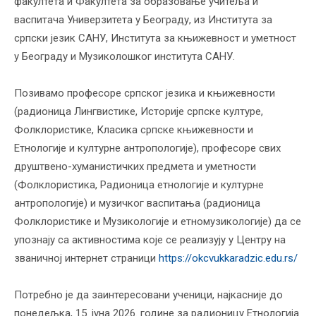
факултета и Факултета за образовање учитеља и
васпитача Универзитета у Београду, из Института за
српски језик САНУ, Института за књижевност и уметност
у Београду и Музиколошког института САНУ.
Позивамо професоре српског језика и књижевности
(радионица Лингвистике, Историје српске културе,
Фолклористике, Класика српске књижевности и
Eтнологије и културне антропологије), професоре свих
друштвено-хуманистичких предмета и уметности
(Фолклористика, Радионица етнологије и културне
антропологије) и музичког васпитања (радионица
Фолклористике и Музикологије и етномузикологије) да се
упознају са активностима које се реализују у Центру на
званичној интернет страници
https://okcvukkaradzic.edu.rs/
Потребно је да заинтересовани ученици, најкасније до
понедељка, 15. јуна 2026. године за радионицу Етнологија