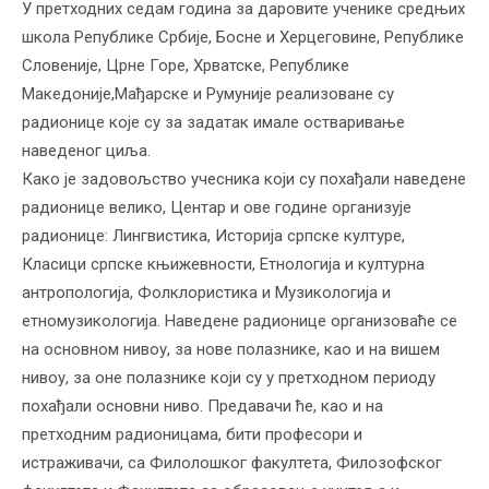
У претходних седам година за даровите ученике средњих
школа Републике Србије, Босне и Херцеговине, Републике
Словеније, Црне Горе, Хрватске, Републике
Македоније,Мађарске и Румуније реализоване су
радионице које су за задатак имале остваривање
наведеног циља.
Како је задовољство учесника који су похађали наведене
радионице велико, Центар и ове године организује
радионице: Лингвистика, Историја српске културе,
Класици српске књижевности, Етнологија и културна
антропологија, Фолклористика и Музикологија и
етномузикологија. Наведене радионице организоваће се
на основном нивоу, за нове полазнике, као и на вишем
нивоу, за оне полазнике који су у претходном периоду
похађали основни ниво. Предавачи ће, као и на
претходним радионицама, бити професори и
истраживачи, са Филолошког факултета, Филозофског