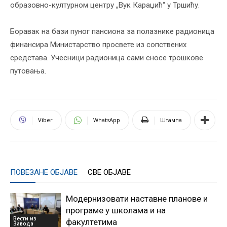
образовно-културном центру „Вук Караџић“ у Тршићу.
Боравак на бази пуног пансиона за полазнике радионица
финансира Министарство просвете из сопствених
средстава. Учесници радионица сами сносе трошкове
путовања.
Viber
WhatsApp
Штампа
ПОВЕЗАНЕ ОБЈАВЕ
СВЕ ОБЈАВЕ
Модернизовати наставне планове и
програме у школама и на
Вести из
факултетима
Завода