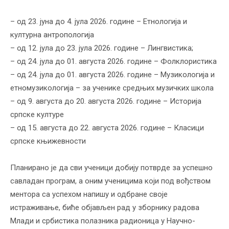
– од 23. јуна до 4. јула 2026. године – Етнологија и
културна антропологија
– од 12. јула до 23. јула 2026. године – Лингвистика;
– од 24. јула до 01. августа 2026. године – Фолклористика
– од 24. јула до 01. августа 2026. године – Музикологија и
етномузикологија – за ученике средњих музичких школа
– од 9. августа до 20. августа 2026. године – Историја
српске културе
– од 15. августа до 22. августа 2026. године – Класици
српске књижевности
Планирано је да сви ученици добију потврде за успешно
савладан програм, а оним ученицима који под вођством
ментора са успехом напишу и одбране своје
истраживање, биће објављен рад у зборнику радова
Млади и србистика полазника радионица у Научно-