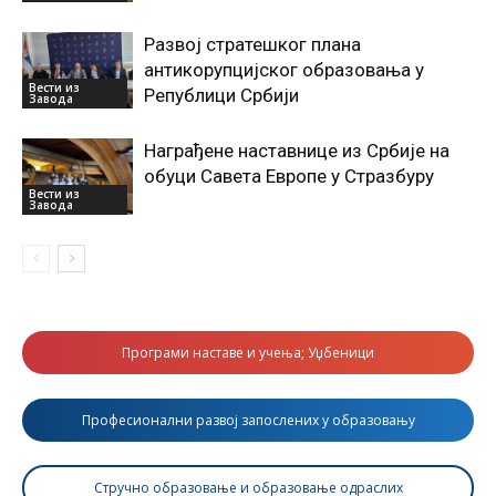
Развој стратешког плана
антикорупцијског образовања у
Вести из
Републици Србији
Завода
Награђене наставнице из Србије на
обуци Савета Европе у Стразбуру
Вести из
Завода
Програми наставе и учења; Уџбеници
Професионални развој запослених у образовању
Стручно образовање и образовање одраслих