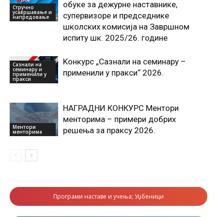
обуке за дежурне наставнике,
Стручно
усавршавање и
супервизоре и председнике
напредовање
школских комисија на Завршном
испиту шк. 2025/26. године
Kонкурс „Сазнали на семинару –
Сазнали на
семинару и
применили у пракси“ 2026.
применили у
пракси
НАГРАДНИ КОНКУРС Ментори
менторима – примери добрих
Ментори
решења за праксу 2026.
менторима
Програми наставе и учења; Уџбеници