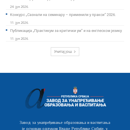
24. јун 2026.
Kонкурс „Сазнали на семинару – применили у пракси“ 2026.
11. јун 2026.
Публикација „Практикум за критички ум” и на енглеском језику
11. јун 2026.
Учитај још
Завод за унапређивање образовања и васпитања
је основан одлуком Владе Републике Србије, у