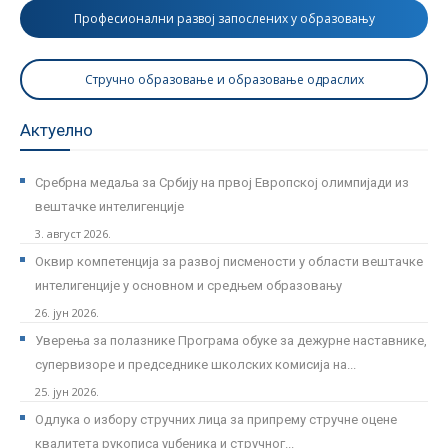
Професионални развој запослених у образовању
Стручно образовање и образовање одраслих
Актуелно
Сребрна медаља за Србију на првој Европској олимпијади из
вештачке интелигенције
3. август 2026.
Оквир компетенција за развој писмености у области вештачке
интелигенције у основном и средњем образовању
26. јун 2026.
Уверења за полазнике Програмa обуке за дежурне наставнике,
супервизоре и председнике школских комисија на...
25. јун 2026.
Одлука о избору стручних лица за припрему стручне оцене
квалитета рукописа уџбеника и стручног...