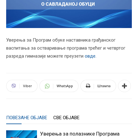
Уверења за Програм обуке наставника грађанског
васпитања за остваривање програма трећег и четвртог
разреда гимназије можете преузети
овде.
Viber
WhatsApp
Штампа
ПОВЕЗАНЕ ОБЈАВЕ
СВЕ ОБЈАВЕ
Уверења за полазнике Програмa