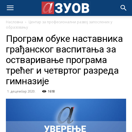
Насловна
Центар за професионални развој запослених у
образовању
Програм обуке наставника
грађанског васпитања за
остваривање програма
трећег и четвртог разреда
гимназије
1. децембар 2020.
1618