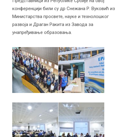
Представници из Републике Србије на овој
конференцији били су др Снежана Р. Вуковић из
Министарства просвете, науке и технолошког
развоја и Драган Ракита из Завода за
унапређивање образовања.