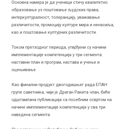
Основна намера је да ученици стичу квалитетно
образовање уз поштовање људских права,
интеркултуралност, толеранцију, уважавање
различитости, промоцију културе мира и ненасиља,
као и поштовање културних различитости.
Током претходног периода, утврђени су начини
имплементације компетенција у три сегмента:
наставни план и програм, настава и учење и
оцењивање.
Као финални продукт двогодишњег рада ЕПАН
групе саветника, чији је Драган Ракита члан, биће
одштампана публикација са посебним освртом на
начине имплементације компетенција у сва три
наведена сегмента.