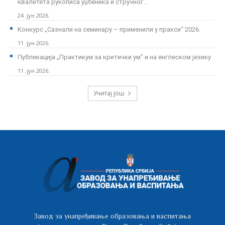
квалитета рукописа уџбеника и стручног...
24. јун 2026.
Kонкурс „Сазнали на семинару – применили у пракси“ 2026.
11. јун 2026.
Публикација „Практикум за критички ум” и на енглеском језику
11. јун 2026.
Учитај још
Завод за унапређивање образовања и васпитања