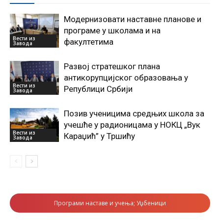
Модернизовати наставне планове и
програме у школама и на
Вести из
факултетима
Завода
Развој стратешког плана
антикорупцијског образовања у
Вести из
Републици Србији
Завода
Позив ученицима средњих школа за
учешће у радионицама у НОКЦ „Вук
Вести из
Караџић” у Тршићу
Завода
Програми наставе и учења; Уџбеници