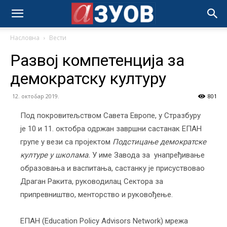
Насловна
Вести
Развој компетенција за
демократску културу
12. октобар 2019.
801
Под покровитељством Савета Европе, у Стразбуру
je 10 и 11. октобра одржан завршни састанак ЕПАН
групе у вези са пројектом
Подстицање демократске
културе у школама.
У име Завода за унапређивање
образовања и васпитања, састанку је присуствовао
Драган Ракита, руководилац Сектора за
припревништво, менторство и руковођење.
ЕПАН (Education Policy Advisors Network) мрежа