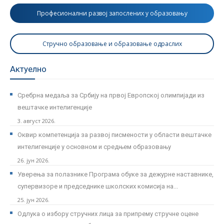
Професионални развој запослених у образовању
Стручно образовање и образовање одраслих
Актуелно
Сребрна медаља за Србију на првој Европској олимпијади из
вештачке интелигенције
3. август 2026.
Оквир компетенција за развој писмености у области вештачке
интелигенције у основном и средњем образовању
26. јун 2026.
Уверења за полазнике Програмa обуке за дежурне наставнике,
супервизоре и председнике школских комисија на...
25. јун 2026.
Одлука о избору стручних лица за припрему стручне оцене