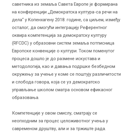
саветника из земаља Савета Европе је формирана
на конференцији „Демократска култура-са речи на
дела“ у Kопенхагену 2018. године, са циљем, између
осталог, да омогући интеграцију Референтног
оквира компетенција за демократску културу
(RFCDC) у образовни систем земаља потписница
Европске конвенције о култури. Током поменутог
процеса дошло је до размене искустава и
методологија, као и давања подршке безбедном
окружењу за учење у коме се поштују различитости
и слобода говора, која се уз демократско
управљање школом сматра основом ефикасног
образовања.
Компетенције у овом смислу, сматрају се
неопходним за процес целоживотног учења у
савременом друштву, али и за тржиште рада.