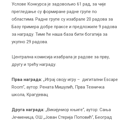
Услове Конкурса је задовољио 61 рад, за чије
прегледање су формиране радне групе по
областима. Радне групе су изабрале 20 радова за
Базу примера добре праксе и предложиле 9 радoва
за награду. Тиме ће наша база бити богатија за
укупно 29 радова.
Централна комисија изабрала је радове за прву,
другу и трећу награду.
Прва награда:
„Играј своју игру – дигитални Escape
Room“, аутор: Рената Мишулић, Прва Техничка
школа, Крагујевац
Друга награда:
„Викијуниор књиге“, аутор: Сања
Јечменица, ОШ „Јован Стерија Поповић“, Београд