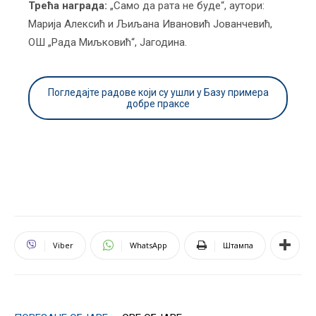
Трећа награда:
„Само да рата не буде“, аутори:
Марија Алексић и Љиљана Ивановић Јованчевић,
ОШ „Рада Миљковић“, Јагодина.
Погледајте радове који су ушли у Базу примера
добре праксе
Viber
WhatsApp
Штампа