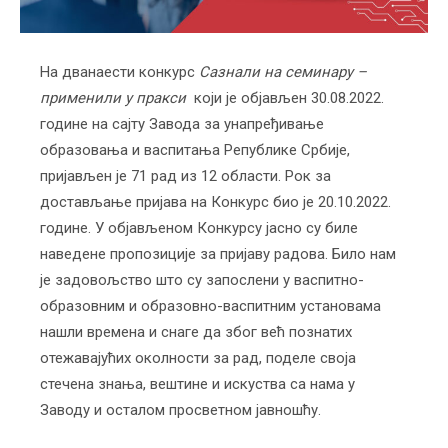
На дванаести конкурс
Сазнали на семинару –
применили у пракси
који је објављен 30.08.2022.
године на сајту Завода за унапређивање
образовања и васпитања Републике Србије,
пријављен је 71 рад из 12 области. Рок за
достављање пријава на Конкурс био је 20.10.2022.
године. У објављеном Конкурсу јасно су биле
наведене пропозиције за пријаву радова. Било нам
је задовољство што су запослени у васпитно-
образовним и образовно-васпитним установама
нашли времена и снаге да због већ познатих
отежавајућих околности за рад, поделе своја
стечена знања, вештине и искуства са нама у
Заводу и осталом просветном јавношћу.