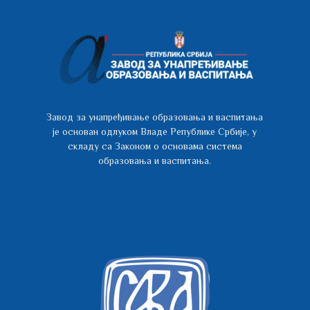
Завод за унапређивање образовања и васпитања
је основан одлуком Владе Републике Србије, у
складу са Законом о основама система
образовања и васпитања.