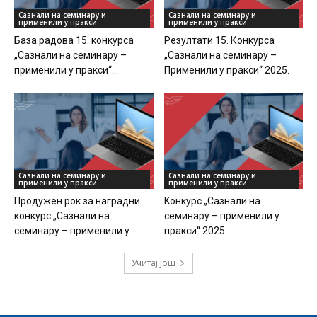
Сазнали на семинару и
Сазнали на семинару и
применили у пракси
применили у пракси
База радова 15. конкурса
Резултати 15. Конкурса
„Сазнали на семинару –
„Сазнали на семинару –
применили у пракси“...
Применили у пракси“ 2025.
Сазнали на семинару и
Сазнали на семинару и
применили у пракси
применили у пракси
Продужен рок за наградни
Kонкурс „Сазнали на
конкурс „Сазнали на
семинару – применили у
семинару – применили у...
пракси“ 2025.
Учитај још