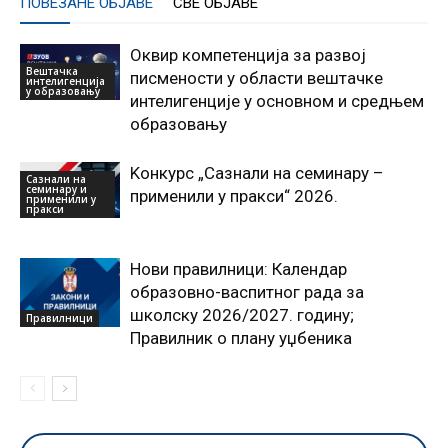
ПОВЕЗАНЕ ОБЈАВЕ
СВЕ ОБЈАВЕ
Оквир компетенција за развој
Вештачка
писмености у области вештачке
интелигенција
у образовању
интелигенције у основном и средњем
образовању
Kонкурс „Сазнали на семинару –
Сазнали на
семинару и
применили у пракси“ 2026.
применили у
пракси
Нови правилници: Календар
образовно-васпитног рада за
школску 2026/2027. годину;
Правилници
Правилник о плану уџбеника