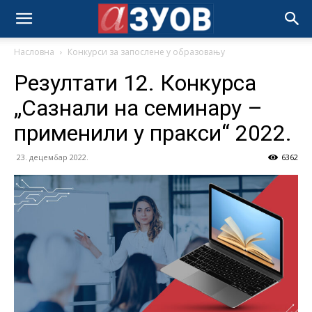
Насловна
Конкурси за запослене у образовању
Резултати 12. Конкурса
„Сазнали на семинару –
применили у пракси“ 2022.
23. децембар 2022.
6362