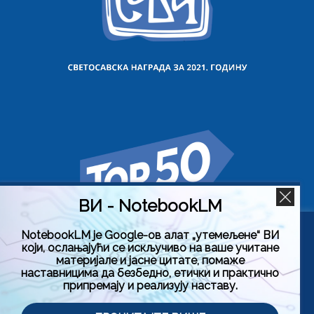
ВИ - NotebookLM
NotebookLM је Google-ов алат „утемељене“ ВИ
Користимо колачиће на овој веб страници да бисмо вам
који, ослањајући се искључиво на ваше учитане
побољшали искуство коришћења нашег сајта тако што
материјале и јасне цитате, помаже
ћемо запамтити ваше жељене поставке. Кликом на
наставницима да безбедно, етички и практично
„Прихвати све“, пристајете на употребу СВИХ колачића.
припремају и реализују наставу.
Међутим, можете да посетите „Подешавање колачића“
да бисте дали контролисану сагласност.