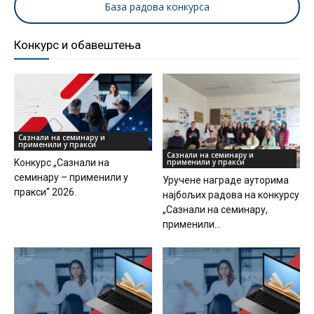
База радова конкурса
Конкурс и обавештења
Сазнали на семинару и
применили у пракси
Сазнали на семинару и
применили у пракси
Kонкурс „Сазнали на
семинару – применили у
Уручeне награде ауторима
пракси“ 2026.
најбољих радова на конкурсу
„Сазнали на семинару,
применили...