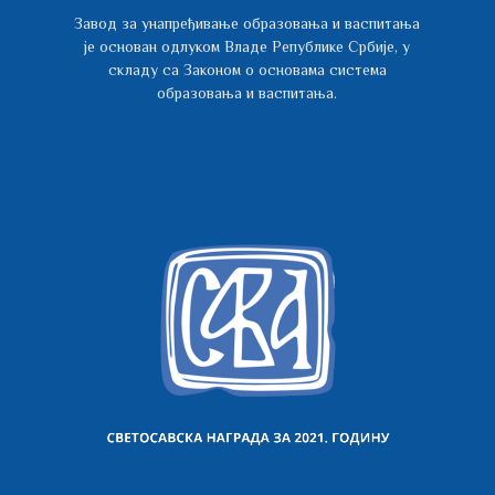
Завод за унапређивање образовања и васпитања
је основан одлуком Владе Републике Србије, у
складу са Законом о основама система
образовања и васпитања.