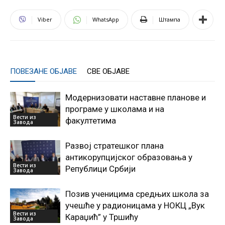
Viber
WhatsApp
Штампа
ПОВЕЗАНЕ ОБЈАВЕ
СВЕ ОБЈАВЕ
Модернизовати наставне планове и
програме у школама и на
Вести из
факултетима
Завода
Развој стратешког плана
антикорупцијског образовања у
Вести из
Републици Србији
Завода
Позив ученицима средњих школа за
учешће у радионицама у НОКЦ „Вук
Вести из
Караџић” у Тршићу
Завода