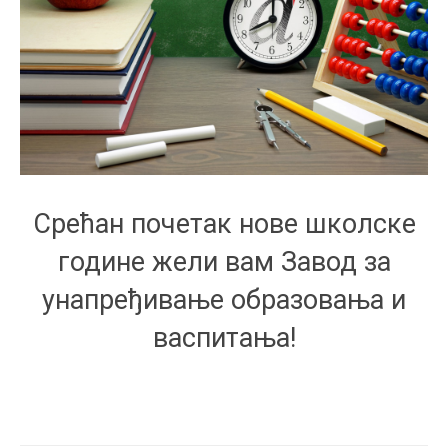
Срећан почетак нове школске
године жели вам Завод за
унапређивање образовања и
васпитања!