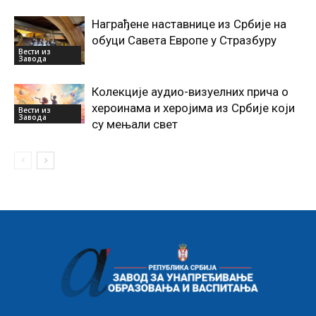
Награђене наставнице из Србије на
обуци Савета Европе у Стразбуру
Вести из
Завода
Колекције аудио-визуелних прича о
хероинама и херојима из Србије који
Вести из
Завода
су мењали свет