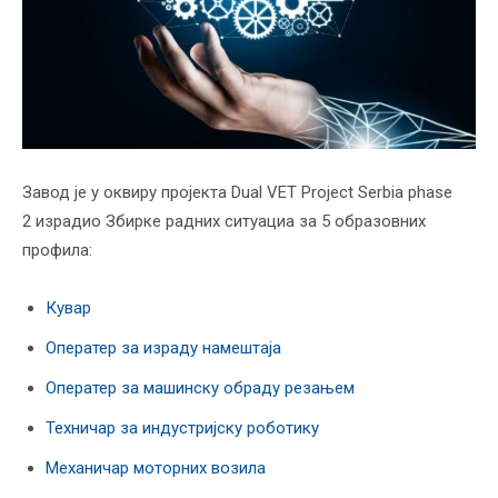
Завод је у оквиру пројекта Dual VET Project Serbia phase
2 израдио Збирке радних ситуациа за 5 образовних
профила:
Кувар
Оператер за израду намештаја
Оператер за машинску обраду резањем
Техничар за индустријску роботику
Механичар моторних возила