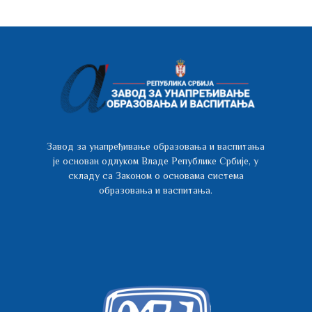
Завод за унапређивање образовања и васпитања
је основан одлуком Владе Републике Србије, у
складу са Законом о основама система
образовања и васпитања.