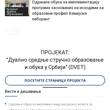
Одржана обука за имплементацију
програма заснованих на исходима за
Пројекат
Дуално
образовни профил Хемијски
образовање
лаборант
ПРОЈЕКАТ:
''Дуално средње стручно образовање
и обука у Србији“ (DVET)
ПОСЕТИТЕ СТРАНИЦУ ПРОЈЕКТА
Вести и дешавања
Одржана обука за имплементацију матурског испита за