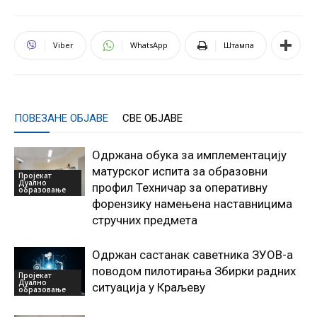
Viber
WhatsApp
Штампа
ПОВЕЗАНЕ ОБЈАВЕ
СВЕ ОБЈАВЕ
Одржана обука за имплементацију
матурског испита за образовни
Пројекат
Дуално
профил Техничар за оперативну
образовање
форензику намењена наставницима
стручних предмета
Одржан састанак саветника ЗУОВ-а
поводом пилотирања Збирки радних
Пројекат
Дуално
ситуација у Краљеву
образовање