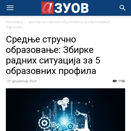
Насловна
Центар за стручно образовање и образовање
одраслих
Средње стручно
образовање: Збирке
радних ситуација за 5
образовних профила
23. децембар 2024.
1160