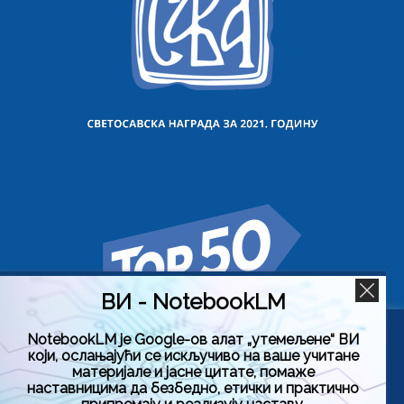
ВИ - NotebookLM
NotebookLM је Google-ов алат „утемељене“ ВИ
Користимо колачиће на овој веб страници да бисмо вам
који, ослањајући се искључиво на ваше учитане
побољшали искуство коришћења нашег сајта тако што
материјале и јасне цитате, помаже
ћемо запамтити ваше жељене поставке. Кликом на
наставницима да безбедно, етички и практично
„Прихвати све“, пристајете на употребу СВИХ колачића.