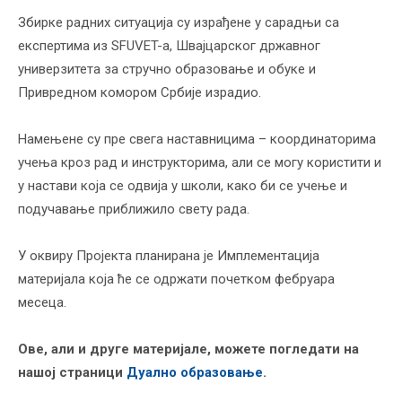
Збирке радних ситуација су израђене у сарадњи са
експeртима из SFUVET-а, Швајцарског државног
универзитета за стручно образовање и обуке и
Привредном комором Србије израдио.
Намењене су пре свега наставницима – координаторима
учења кроз рад и инструкторима, али се могу користити и
у настави која се одвија у школи, како би се учење и
подучавање приближило свету рада.
У оквиру Пројекта планирана је Имплементација
материјала која ће се одржати почетком фебруара
месеца.
Ове, али и друге материјале, можете погледати на
нашој страници
Дуално образовање
.