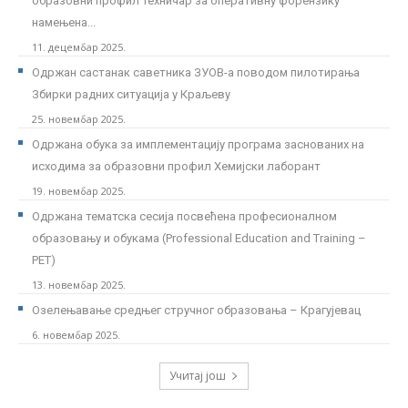
образовни профил Техничар за оперативну форензику
намењена...
11. децембар 2025.
Одржан састанак саветника ЗУОВ-а поводом пилотирања
Збирки радних ситуација у Краљеву
25. новембар 2025.
Одржана обука за имплементацију програма заснованих на
исходима за образовни профил Хемијски лаборант
19. новембар 2025.
Одржана тематска сесија посвећена професионалном
образовању и обукама (Professional Education and Training –
PET)
13. новембар 2025.
Озелењавање средњег стручног образовања – Крагујевац
6. новембар 2025.
Учитај још