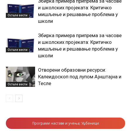
Збирка примера припрема за часове
и школских пројеката: Критичко
мишљење и решавање проблема у
Остале вести
школи
Збирка примера припрема за часове
и школских пројеката: Критичко
мишљење и решавање проблема у
Остале вести
школи
Отворени образовни ресурси:
Калеидоскоп под лупом Ајнштајна и
Тесле
Остале вести
Програми наставе и учења; Уџбеници