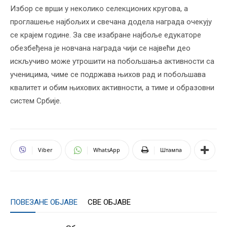
Избор се врши у неколико селекционих кругова, а
проглашење најбољих и свечана додела награда очекују
се крајем године. За све изабране најбоље едукаторе
обезбеђена је новчана награда чији се највећи део
искључиво може утрошити на побољшања активности са
ученицима, чиме се подржава њихов рад и побољшава
квалитет и обим њихових активности, а тиме и образовни
систем Србије.
Viber
WhatsApp
Штампа
ПОВЕЗАНЕ ОБЈАВЕ
СВЕ ОБЈАВЕ