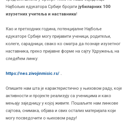
Најбољих едукатора Србије бројати
јубиларних 100
изузетних учитеља и наставника
!
Као и претходних година, потенцијалне Најбоље
едукаторе Србије могу пријавити ученици, родитељи,
колеге, сарадници, свако ко сматра да познаје изузетног
наставника, преко пријавне форме на сајту Удружења, на
следећем линку:
https://nes.zivojinmisic.rs/
.
Опишите нам шта је карактеристично у њиховом раду, које
активности и пројекте реализују са ученицима и како
мењају заједницу у којој живите. Пошаљите нам линкове
сајтова, снимака, објава и свих осталих материјала који
могу посведочити о њиховом раду!