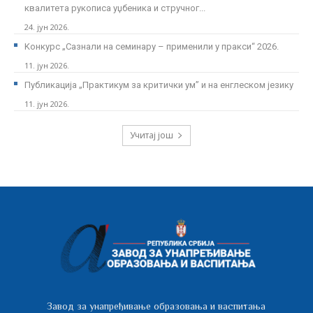
квалитета рукописа уџбеника и стручног...
24. јун 2026.
Kонкурс „Сазнали на семинару – применили у пракси“ 2026.
11. јун 2026.
Публикација „Практикум за критички ум” и на енглеском језику
11. јун 2026.
Учитај још
Завод за унапређивање образовања и васпитања