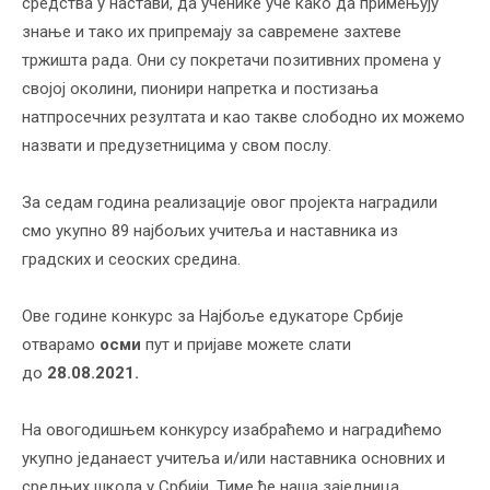
средства у настави, да ученике уче како да примењују
знање и тако их припремају за савремене захтеве
тржишта рада. Они су покретачи позитивних промена у
својој околини, пионири напретка и постизања
натпросечних резултата и као такве слободно их можемо
назвати и предузетницима у свом послу.
За седам година реализације овог пројекта наградили
смо укупно 89 најбољих учитеља и наставника из
градских и сеоских средина.
Ове године конкурс за Најбоље едукаторе Србије
отварамо
осми
пут и пријаве можете слати
до
28.08.2021.
На овогодишњем конкурсу изабраћемо и наградићемо
укупно једанаест учитеља и/или наставника основних и
средњих школа у Србији. Тиме ће наша заједница