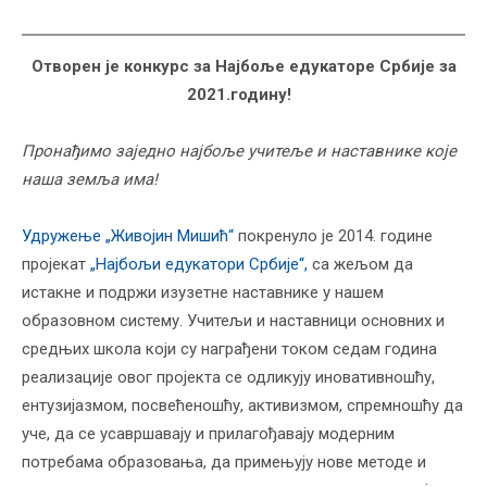
Отворен је конкурс за Најбоље едукаторе Србије за
2021.годину!
Пронађимо заједно најбоље учитеље и наставнике које
наша земља има!
Удружење „Живојин Мишић“
покренуло је 2014. године
пројекат
„Најбољи едукатори Србије“,
са жељом да
истакне и подржи изузетне наставнике у нашем
образовном систему. Учитељи и наставници основних и
средњих школа који су награђени током седам година
реализације овог пројекта се одликују иновативношћу,
ентузијазмом, посвећеношћу, активизмом, спремношћу да
уче, да се усавршавају и прилагођавају модерним
потребама образовања, да примењују нове методе и