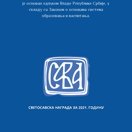
је основан одлуком Владе Републике Србије, у
складу са Законом о основама система
образовања и васпитања.