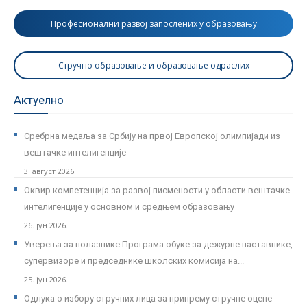
Професионални развој запослених у образовању
Стручно образовање и образовање одраслих
Актуелно
Сребрна медаља за Србију на првој Европској олимпијади из
вештачке интелигенције
3. август 2026.
Оквир компетенција за развој писмености у области вештачке
интелигенције у основном и средњем образовању
26. јун 2026.
Уверења за полазнике Програмa обуке за дежурне наставнике,
супервизоре и председнике школских комисија на...
25. јун 2026.
Одлука о избору стручних лица за припрему стручне оцене