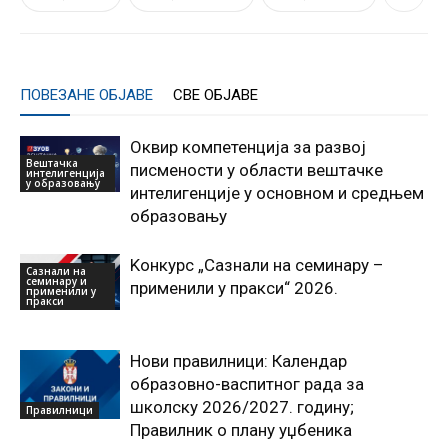
ПОВЕЗАНЕ ОБЈАВЕ
СВЕ ОБЈАВЕ
Оквир компетенција за развој
Вештачка
писмености у области вештачке
интелигенција
у образовању
интелигенције у основном и средњем
образовању
Kонкурс „Сазнали на семинару –
Сазнали на
семинару и
применили у пракси“ 2026.
применили у
пракси
Нови правилници: Календар
образовно-васпитног рада за
школску 2026/2027. годину;
Правилници
Правилник о плану уџбеника