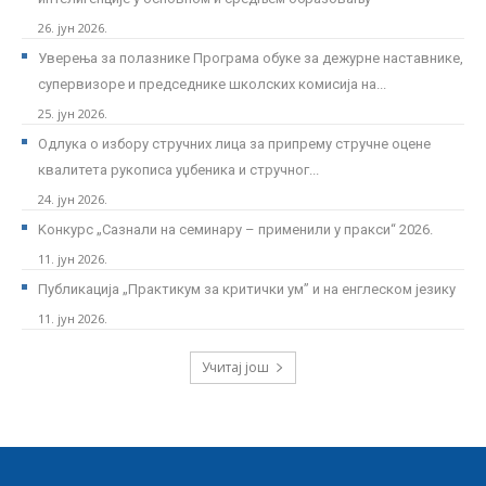
26. јун 2026.
Уверења за полазнике Програмa обуке за дежурне наставнике,
супервизоре и председнике школских комисија на...
25. јун 2026.
Одлука о избору стручних лица за припрему стручне оцене
квалитета рукописа уџбеника и стручног...
24. јун 2026.
Kонкурс „Сазнали на семинару – применили у пракси“ 2026.
11. јун 2026.
Публикација „Практикум за критички ум” и на енглеском језику
11. јун 2026.
Учитај још