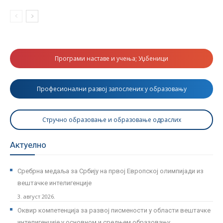
Програми наставе и учења; Уџбеници
Професионални развој запослених у образовању
Стручно образовање и образовање одраслих
Актуелно
Сребрна медаља за Србију на првој Европској олимпијади из
вештачке интелигенције
3. август 2026.
Оквир компетенција за развој писмености у области вештачке
интелигенције у основном и средњем образовању