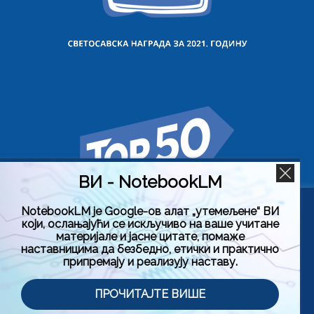
ВИ - NotebookLM
NotebookLM је Google-ов алат „утемељене“ ВИ
Користимо колачиће на овој веб страници да бисмо вам
који, ослањајући се искључиво на ваше учитане
побољшали искуство коришћења нашег сајта тако што
материјале и јасне цитате, помаже
ћемо запамтити ваше жељене поставке. Кликом на
наставницима да безбедно, етички и практично
„Прихвати све“, пристајете на употребу СВИХ колачића.
припремају и реализују наставу.
Међутим, можете да посетите „Подешавање колачића“
да бисте дали контролисану сагласност.
Политика приватности
Услови коришћења (Лиценца)
ПРОЧИТАЈТЕ ВИШЕ
Подешавање колачића
Прихвати све