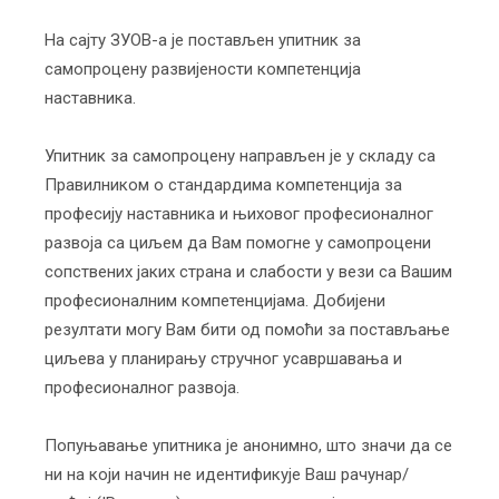
На сајту ЗУОВ-а је постављен упитник за
самопроцену развијености компетенција
наставника.
Упитник за самопроцену направљен је у складу са
Правилником о стандардима компетенција за
професију наставника и њиховог професионалног
развоја са циљем да Вам помогне у самопроцени
сопствених јаких страна и слабости у вези са Вашим
професионалним компетенцијама. Добијени
резултати могу Вам бити од помоћи за постављање
циљева у планирању стручног усавршавања и
професионалног развоја.
Попуњавање упитника је анонимно, што значи да се
ни на који начин не идентификује Ваш рачунар/