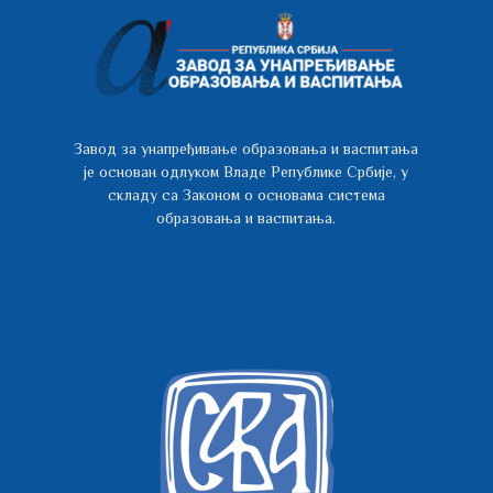
Завод за унапређивање образовања и васпитања
је основан одлуком Владе Републике Србије, у
складу са Законом о основама система
образовања и васпитања.