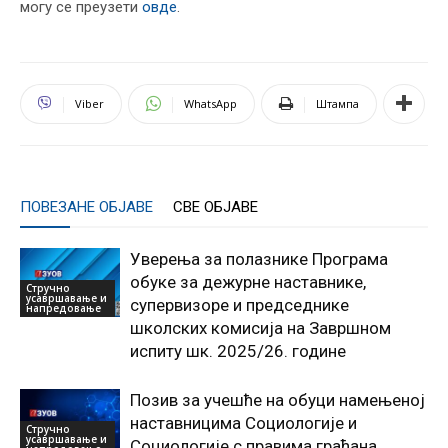
могу се преузети
овде
.
Viber
WhatsApp
Штампа
ПОВЕЗАНЕ ОБЈАВЕ
СВЕ ОБЈАВЕ
Уверења за полазнике Програмa
обуке за дежурне наставнике,
Стручно
усавршавање и
супервизоре и председнике
напредовање
школских комисија на Завршном
испиту шк. 2025/26. године
Позив за учешће на обуци намењеној
наставницима Социологије и
Стручно
усавршавање и
Социологије с правима грађана