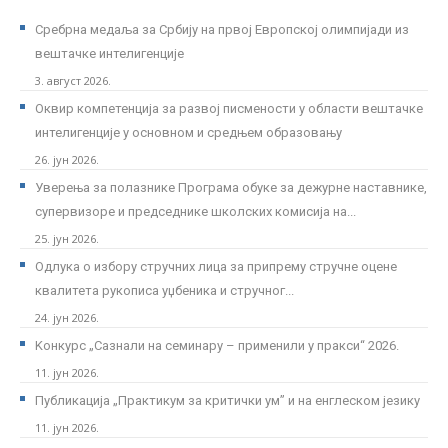
Сребрна медаља за Србију на првој Европској олимпијади из
вештачке интелигенције
3. август 2026.
Оквир компетенција за развој писмености у области вештачке
интелигенције у основном и средњем образовању
26. јун 2026.
Уверења за полазнике Програмa обуке за дежурне наставнике,
супервизоре и председнике школских комисија на...
25. јун 2026.
Одлука о избору стручних лица за припрему стручне оцене
квалитета рукописа уџбеника и стручног...
24. јун 2026.
Kонкурс „Сазнали на семинару – применили у пракси“ 2026.
11. јун 2026.
Публикација „Практикум за критички ум” и на енглеском језику
11. јун 2026.