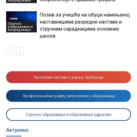
напредовање
Позив за учешће на обуци намењеној
наставницима разредне наставе и
Стручно
усавршавање и
стручним сарадницима основних
напредовање
школа
Програми наставе и учења; Уџбеници
Професионални развој запослених у образовању
Стручно образовање и образовање одраслих
Актуелно