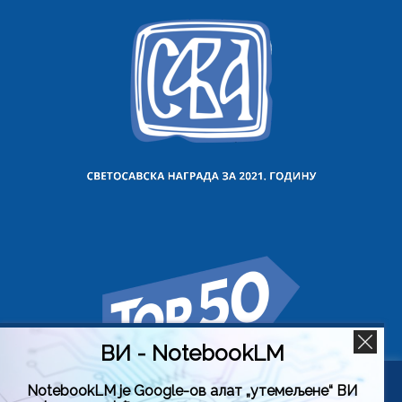
ВИ - NotebookLM
NotebookLM је Google-ов алат „утемељене“ ВИ
Користимо колачиће на овој веб страници да бисмо вам