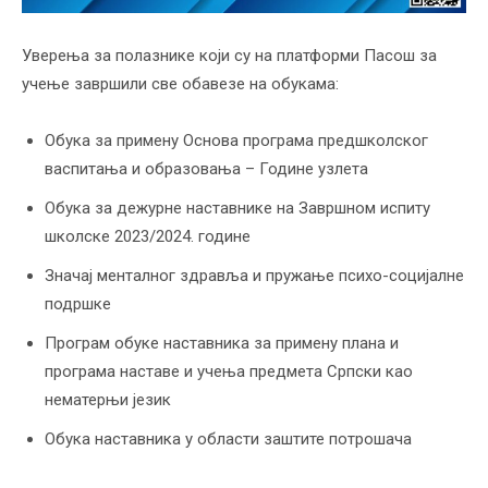
Уверења за полазнике који су на платформи Пасош за
учење завршили све обавезе на обукама:
Обука за примену Основа програма предшколског
васпитања и образовања – Године узлета
Обука за дежурне наставнике на Завршном испиту
школске 2023/2024. године
Значај менталног здравља и пружање психо-социјалне
подршке
Програм обуке наставника за примену плана и
програма наставе и учења предмета Српски као
нематерњи језик
Oбукa наставника у области заштите потрошача