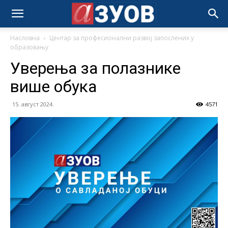
Насловна
Центар за професионални развој запослених у
образовању
Уверења за полазнике
више обука
15. август 2024.
4571