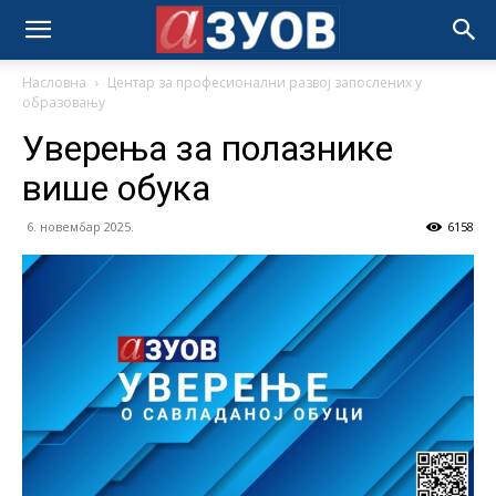
Насловна
Центар за професионални развој запослених у
образовању
Уверења за полазнике
више обука
6. новембар 2025.
6158