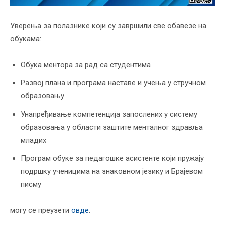
Уверења за полазнике који су завршили све обавезе на
обукама:
Обука ментора за рад са студентима
Развој плана и програма наставе и учења у стручном
образовању
Унапређивање компетенција запослених у систему
образовања у области заштите менталног здравља
младих
Програм обуке за педагошке асистенте који пружају
подршку ученицима на знаковном језику и Брајевом
писму
могу се преузети
овде
.