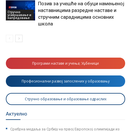
Позив за учешће на обуци намењеној
наставницима разредне наставе и
Стручно
усавршавање и
стручним сарадницима основних
напредовање
школа
Програми наставе и учења; Уџбеници
Професионални развој запослених у образовању
Стручно образовање и образовање одраслих
Актуелно
Сребрна медаља за Србију на првој Европској олимпијади из