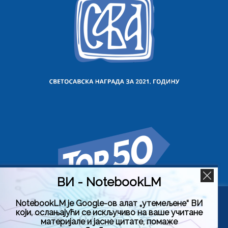
ВИ - NotebookLM
NotebookLM је Google-ов алат „утемељене“ ВИ
Користимо колачиће на овој веб страници да бисмо вам
који, ослањајући се искључиво на ваше учитане
побољшали искуство коришћења нашег сајта тако што
материјале и јасне цитате, помаже
ћемо запамтити ваше жељене поставке. Кликом на