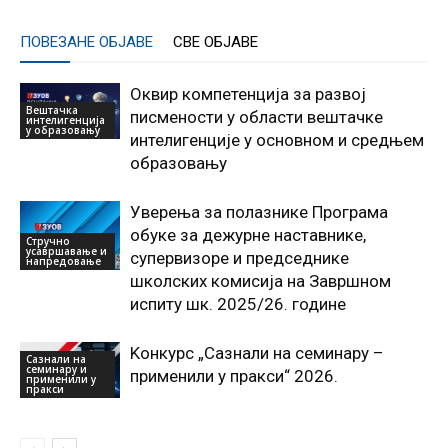
ПОВЕЗАНЕ ОБЈАВЕ
СВЕ ОБЈАВЕ
Оквир компетенција за развој
Вештачка
писмености у области вештачке
интелигенција
у образовању
интелигенције у основном и средњем
образовању
Уверења за полазнике Програмa
обуке за дежурне наставнике,
Стручно
усавршавање и
супервизоре и председнике
напредовање
школских комисија на Завршном
испиту шк. 2025/26. године
Kонкурс „Сазнали на семинару –
Сазнали на
семинару и
применили у пракси“ 2026.
применили у
пракси