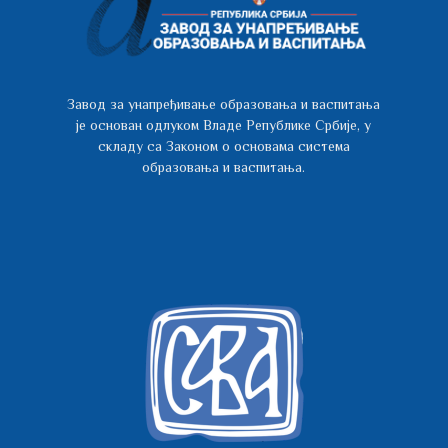
Завод за унапређивање образовања и васпитања
је основан одлуком Владе Републике Србије, у
складу са Законом о основама система
образовања и васпитања.