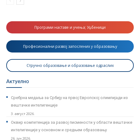
Програми наставе и учења; Уџбеници
Професионални развој запослених у образовању
Стручно образовање и образовање одраслих
Актуелно
Сребрна медаља за Србију на првој Европској олимпијади из
вештачке интелигенције
3. август 2026.
Оквир компетенција за развој писмености у области вештачке
интелигенције у основном и средњем образовању
26. јун 2026.