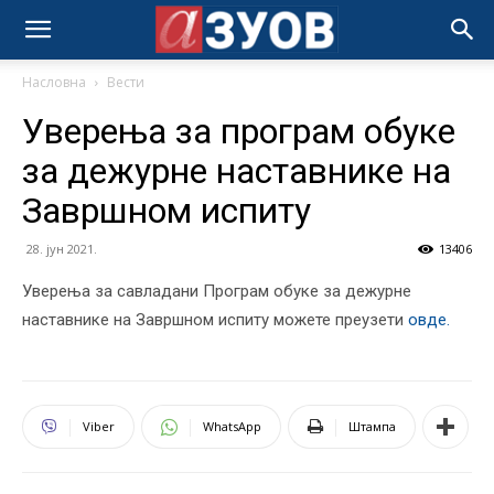
Насловна
Вести
Уверења за програм обуке
за дежурне наставнике на
Завршном испиту
28. јун 2021.
13406
Уверења за савладани Програм обуке за дежурне
наставнике на Завршном испиту можете преузети
овде.
Viber
WhatsApp
Штампа