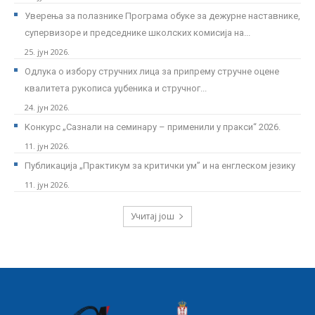
Уверења за полазнике Програмa обуке за дежурне наставнике,
супервизоре и председнике школских комисија на...
25. јун 2026.
Одлука о избору стручних лица за припрему стручне оцене
квалитета рукописа уџбеника и стручног...
24. јун 2026.
Kонкурс „Сазнали на семинару – применили у пракси“ 2026.
11. јун 2026.
Публикација „Практикум за критички ум” и на енглеском језику
11. јун 2026.
Учитај још