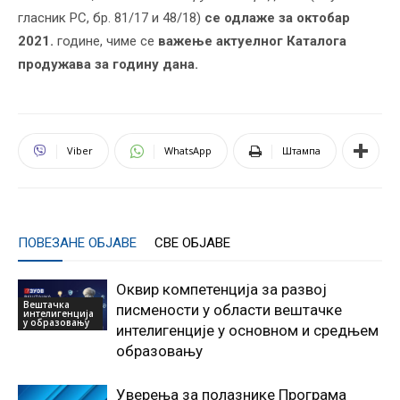
гласник РС, бр. 81/17 и 48/18)
се одлаже за октобар
2021.
године, чиме се
важење актуелног Каталога
продужава за годину дана.
Viber
WhatsApp
Штампа
ПОВЕЗАНЕ ОБЈАВЕ
СВЕ ОБЈАВЕ
Оквир компетенција за развој
Вештачка
писмености у области вештачке
интелигенција
у образовању
интелигенције у основном и средњем
образовању
Уверења за полазнике Програмa