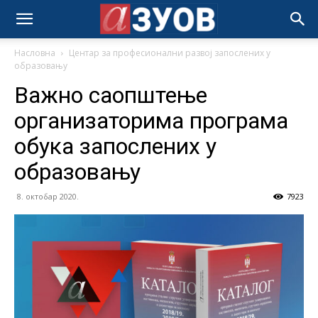
Насловна
Центар за професионални развој запослених у
образовању
Важно саопштење
организаторима програма
обука запослених у
образовању
8. октобар 2020.
7923