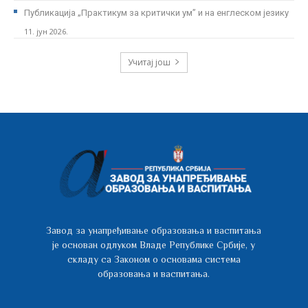
Публикација „Практикум за критички ум” и на енглеском језику
11. јун 2026.
Учитај још
Завод за унапређивање образовања и васпитања
је основан одлуком Владе Републике Србије, у
складу са Законом о основама система
образовања и васпитања.