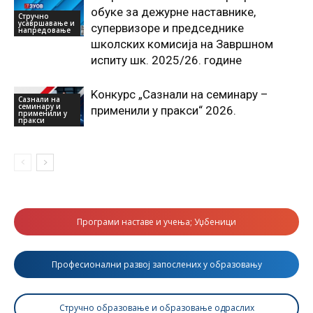
обуке за дежурне наставнике,
Стручно
усавршавање и
супервизоре и председнике
напредовање
школских комисија на Завршном
испиту шк. 2025/26. године
Kонкурс „Сазнали на семинару –
Сазнали на
семинару и
применили у пракси“ 2026.
применили у
пракси
Програми наставе и учења; Уџбеници
Професионални развој запослених у образовању
Стручно образовање и образовање одраслих