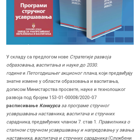
У складу са предлогом нове
Стратегије развоја
образовања, васпитања и науке до 2030.
године
и
Петогодишњег акционог плана
, који предвиђају
знатне измене у области образовања и васпитања,
дописом Министарства просвете, науке и технолошког
развоја под бројем 153-01-00008/2020-07
расписивање
Конкурса
за програме стручног
усавршавања наставника, васпитача и стручних
сарадника
, предвиђених чланом 7. став 1.
Правилника о
сталном стручном усавршавању и напредовању у звања
наставника, васпитача и стручних сарадника
(Службени