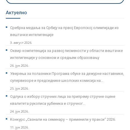
Актуелно
Сребрна медаља за Србију на првој Европској олимпијади из
вештачке интелигенције
3. август 2026.
Оквир компетенција за развој писмености у области вештачке
интелигенције у основном и средњем образовању
26. јун 2026.
Уверења за полазнике Програмa обуке за дежурне наставнике,
супервизоре и председнике школских комисија на...
25. јун 2026.
Одлука о избору стручних лица за припрему стручне оцене
квалитета рукописа уџбеника и стручног...
24. јун 2026.
Kонкурс „Сазнали на семинару – применили у пракси“ 2026.
11. јун 2026.