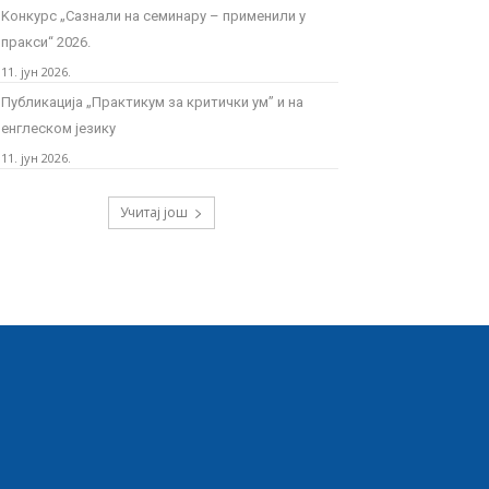
Kонкурс „Сазнали на семинару – применили у
пракси“ 2026.
11. јун 2026.
Публикација „Практикум за критички ум” и на
енглеском језику
11. јун 2026.
Учитај још