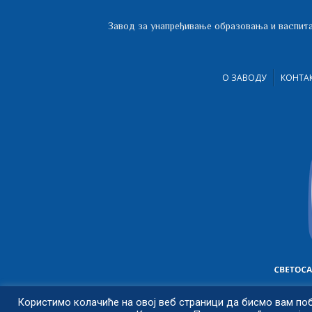
Завод за унапређивање образовања и васпита
О ЗАВОДУ
КОНТА
Користимо колачиће на овој веб страници да бисмо вам по