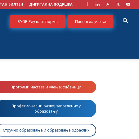
ТАН БИЛТЕН
ДИГИТАЛНА ПОДРШКА
ЗУОВ Еду платформа
Пасош за учење
Програми наставе и учења; Уџбеници
Професионални развој запослених у
образовању
Стручно образовање и образовање одраслих