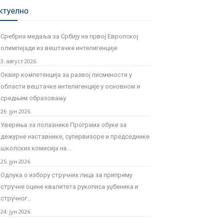
ктуелно
Сребрна медаља за Србију на првој Европској
олимпијади из вештачке интелигенције
3. август 2026.
Оквир компетенција за развој писмености у
области вештачке интелигенције у основном и
средњем образовању
26. јун 2026.
Уверења за полазнике Програмa обуке за
дежурне наставнике, супервизоре и председнике
школских комисија на...
25. јун 2026.
Одлука о избору стручних лица за припрему
стручне оцене квалитета рукописа уџбеника и
стручног...
24. јун 2026.