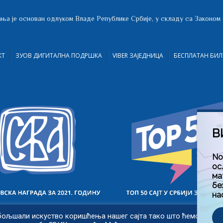
ња је основан одлуком Владе Републике Србије, у складу са Законом
КТ
ЗУОВ ДИГИТАЛНА ПОДРШКА
VIBER ЗАЈЕДНИЦА
БЕСПЛАТАН БИЛ
В
No
ос
ма
бе
на
бољшали искуство коришћења нашег сајта тако што ћемо запам