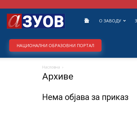
Завод
О ЗАВОДУ
за
НАЦИОНАЛНИ ОБРАЗОВНИ ПОРТАЛ
Насловна
унапређивање
Архиве
образовања
Нема објава за приказ
и