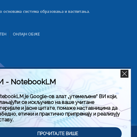
 о основама система образовања и васпитања.
ТЕН
ОНЛАЈН ОБУКЕ
И - NotebookLM
tebookLM је Google-ов алат „утемељене“ ВИ који,
лањајући се искључиво на ваше учитане
теријале и јасне цитате, помаже наставницима да
збедно, етички и практично припремају и реализују
ставу.
тити
ПРОЧИТАЈТЕ ВИШЕ