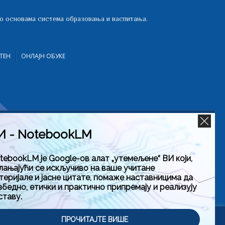
 о основама система образовања и васпитања.
ТЕН
ОНЛАЈН ОБУКЕ
И - NotebookLM
tebookLM је Google-ов алат „утемељене“ ВИ који,
лањајући се искључиво на ваше учитане
теријале и јасне цитате, помаже наставницима да
збедно, етички и практично припремају и реализују
ставу.
тити
ПРОЧИТАЈТЕ ВИШЕ