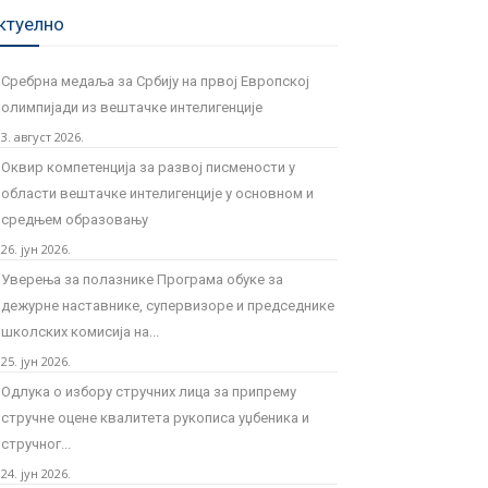
ктуелно
Сребрна медаља за Србију на првој Европској
олимпијади из вештачке интелигенције
3. август 2026.
Оквир компетенција за развој писмености у
области вештачке интелигенције у основном и
средњем образовању
26. јун 2026.
Уверења за полазнике Програмa обуке за
дежурне наставнике, супервизоре и председнике
школских комисија на...
25. јун 2026.
Одлука о избору стручних лица за припрему
стручне оцене квалитета рукописа уџбеника и
стручног...
24. јун 2026.