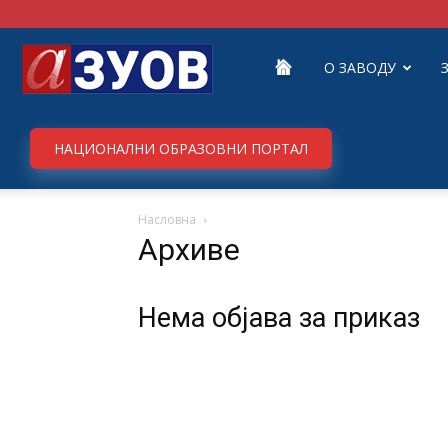
Завод
О ЗАВОДУ
за
НАЦИОНАЛНИ ОБРАЗОВНИ ПОРТАЛ
Насловна
унапређивање
Архиве
образовања
Нема објава за приказ
и