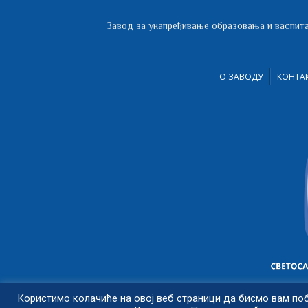
Завод за унапређивање образовања и васпита
О ЗАВОДУ
КОНТА
Користимо колачиће на овој веб страници да бисмо вам по