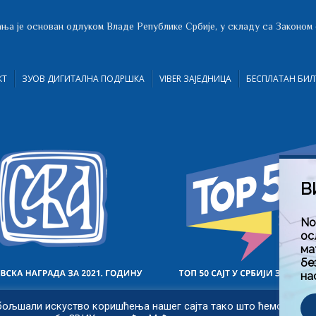
ња је основан одлуком Владе Републике Србије, у складу са Законом
КТ
ЗУОВ ДИГИТАЛНА ПОДРШКА
VIBER ЗАЈЕДНИЦА
БЕСПЛАТАН БИЛ
В
No
ос
ма
бе
на
бољшали искуство коришћења нашег сајта тако што ћемо запам