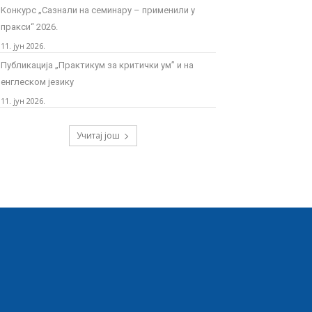
Kонкурс „Сазнали на семинару – применили у
пракси“ 2026.
11. јун 2026.
Публикација „Практикум за критички ум” и на
енглеском језику
11. јун 2026.
Учитај још