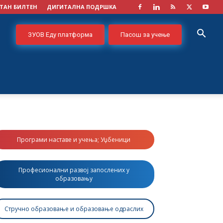
ТАН БИЛТЕН
ДИГИТАЛНА ПОДРШКА
ЗУОВ Еду платформа
Пасош за учење
Програми наставе и учења; Уџбеници
Професионални развој запослених у
образовању
Стручно образовање и образовање одраслих