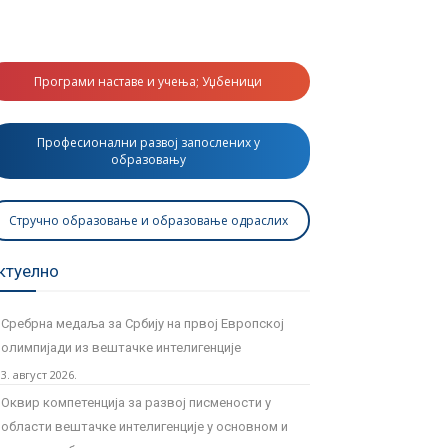
Програми наставе и учења; Уџбеници
Професионални развој запослених у
образовању
Стручно образовање и образовање одраслих
ктуелно
Сребрна медаља за Србију на првој Европској
олимпијади из вештачке интелигенције
3. август 2026.
Оквир компетенција за развој писмености у
области вештачке интелигенције у основном и