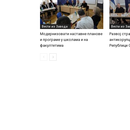
Вести из Завода
Вести из З
Модернизовати наставне планове
Развој стр
и програме у школама и на
антикорупц
факултетима
Републици 