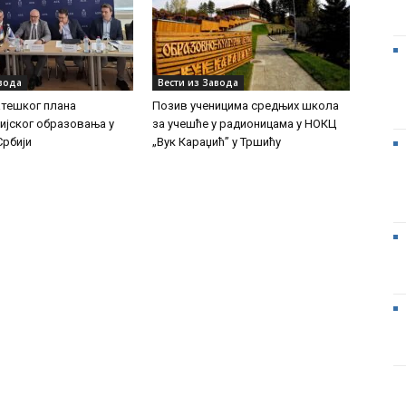
авода
Вести из Завода
атешког плана
Позив ученицима средњих школа
ијског образовања у
за учешће у радионицама у НОКЦ
Србији
„Вук Караџић” у Тршићу