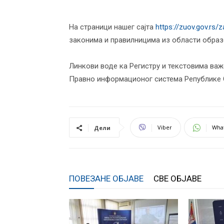
На страници нашег сајта
https://zuov.gov.rs/za
законима и правилницима из области обра
Линкови воде ка Регистру и текстовима важе
Правно информационог система Републике Срб
Viber
Wha
Дели
ПОВЕЗАНЕ ОБЈАВЕ
СВЕ ОБЈАВЕ