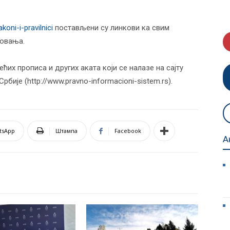
koni-i-pravilnici
постављени су линкови ка свим
зовања.
ћих прописа и других аката који се налазе на сајту
ије (http://www.pravno-informacioni-sistem.rs).
tsApp
Штампа
Facebook
А