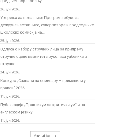
средњем образовању
26. јун 2026.
Уверења за полазнике Програмa обуке за
дежурне наставнике, супервизоре и председнике
школских комисија на...
25. јун 2026.
Одлука о избору стручних лица за припрему
стручне оцене квалитета рукописа уџбеника и
стручног...
24. јун 2026.
Kонкурс „Сазнали на семинару – применили у
пракси“ 2026.
11. јун 2026.
Публикација „Практикум за критички ум” и на
енглеском језику
11. јун 2026.
Учитај још