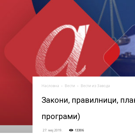
васпитања
Насловна
Вести
Вести из Завода
Закони, правилници, пла
програми)
27. мај 2019.
13306