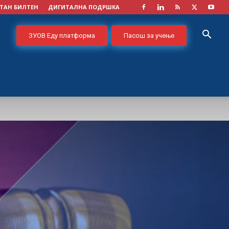
ТАН БИЛТЕН
ДИГИТАЛНА ПОДРШКА
ЗУОВ Еду платформа
Пасош за учење