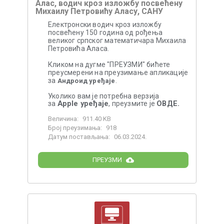
Алас, водич кроз изложбу посвећену
Михаилу Петровићу Аласу, САНУ
Електронски водич кроз изложбу
посвећену 150 година од рођења
великог српског математичара Михаила
Петровића Аласа.
Кликом на дугме "ПРЕУЗМИ" бићете
преусмерени на преузимање апликације
за
.
Андроид уређаје
Уколико вам је потребна верзија
Apple уређаје
ОВДЕ.
за
, преузмите је
Величина:
911.40 KB
Број преузимања:
918
Датум постављања:
06.03.2024.
ПРЕУЗМИ