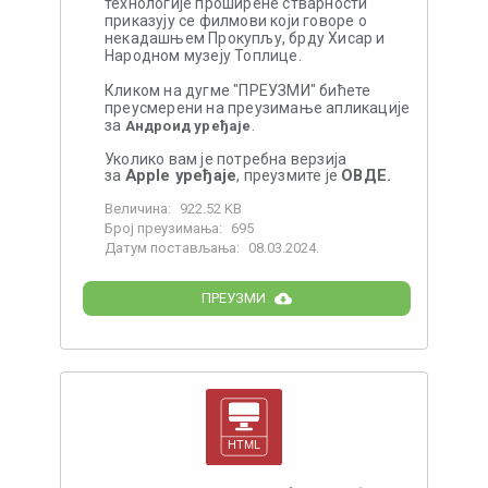
технологије проширене стварности
приказују се филмови који говоре о
некадашњем Прокупљу, брду Хисар и
Народном музеју Топлице.
Кликом на дугме "ПРЕУЗМИ" бићете
преусмерени на преузимање апликације
за
.
Андроид уређаје
Уколико вам је потребна верзија
Apple уређаје
ОВДЕ.
за
, преузмите је
Величина:
922.52 KB
Број преузимања:
695
Датум постављања:
08.03.2024.
ПРЕУЗМИ