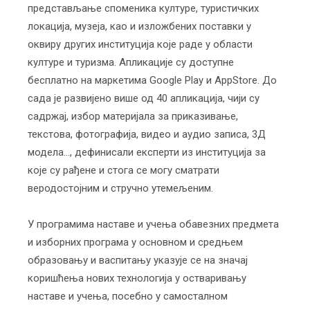
представљање споменика културе, туристичких
локација, музеја, као и изложбених поставки у
оквиру других институција које раде у области
културе и туризма. Апликације су доступне
бесплатно на маркетима Google Play и AppStore. До
сада је развијено више од 40 апликација, чији су
садржај, избор материјала за приказивање,
текстова, фотографија, видео и аудио записа, 3Д
модела…, дефинисали експерти из институција за
које су рађене и стога се могу сматрати
веродостојним и стручно утемељеним.
У програмима наставе и учења обавезних предмета
и изборних програма у основном и средњем
образовању и васпитању указује се на значај
коришћења нових технологија у остваривању
наставе и учења, посебно у самосталном