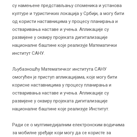
су намењене представљању споменика и установа
културе и туристичких локација у Србији, а могу бити
од користи наставницима у процесу планирања и
остваривања наставе и учења. Апликације су
развијене у оквиру пројеката дигитализације
националне баштине које реализује Математички
институт САНУ.
Љубазношћу Математичког института САНУ
омогућен је приступ апликацијама, које могу бити
корисне наставницима у процесу планирања и
остваривања наставе и учења. Апликације су
развијене у оквиру пројеката дигитализације
националне баштине које реализује Институт.
Ради се о мултимедијалним електронским водичима
за мобилне уређаје који могу да се користе за