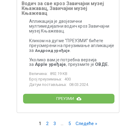
Водич за све кроз Завичајни музеј
Књажавац, Завичајни музеј
Књажевац
Апликација је двојезични
мултимедијални водич кроз Завичајни
музеј Књажевац.
Кликом на дугме "ПРЕУЗМИ" бићете
преусмерени на преузимање апликације
за
.
Андроид уређаје
Уколико вам је потребна верзија
Apple уређаје
ОВДЕ.
за
, преузмите је
Величина:
892.19 KB
Број преузимања:
400
Датум постављања:
08.03.2024.
ПРЕУЗМИ
1
2
3
…
5
Следеће »