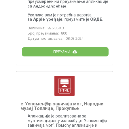
преусмерени на преузимање апликације
за
.
Андроид уређаје
Уколико вам је потребна верзија
Apple уређаје
ОВДЕ.
за
, преузмите је
Величина:
926.85 KB
Број преузимања:
800
Датум постављања:
08.03.2024.
ПРЕУЗМИ
e-Успомен@р завичаја мог, Народни
музеј Топлице, Прокупље
Апликација је реализована за
мултимедијалну изложбу „е-Успомен@р
завичаја мог“. Помоћу апликације и