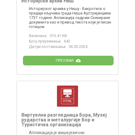
Историјски архив Ниш
Историјског архива у Нишу - Бакротиск о
предаји кључева града Ниша Аустријанцима
1737. године. Апликација садржи Скенирани
документа као и превод текста који је писан
готицом.
Величина:
915.41 KB
Број преузимања:
642
Датум постављања:
06.03.2024.
ПРЕУЗМИ
Виртуелна разгледница Бора, Музеј
рударства и металургије Бор и
Туристичка организација
Апликација је вишејезични