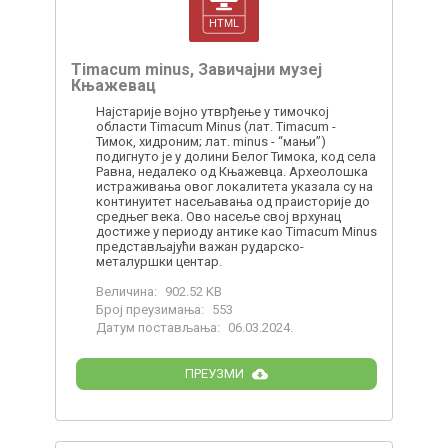
Timacum minus, Завичајни музеј
Књажевац
Најстарије војно утврђење у тимочкој
области Timacum Minus (лат. Timacum -
Тимок, хидроним; лат. minus - “мањи”)
подигнуто је у долини Белог Тимока, код села
Равна, недалеко од Књажевца. Археолошка
истраживања овог локалитета указала су на
континуитет насељавања од праисторије до
средњег века. Ово насеље свој врхунац
достиже у периоду антике као Timacum Minus
представљајући важан рударско-
металуршки центар.
Величина:
902.52 KB
Број преузимања:
553
Датум постављања:
06.03.2024.
ПРЕУЗМИ