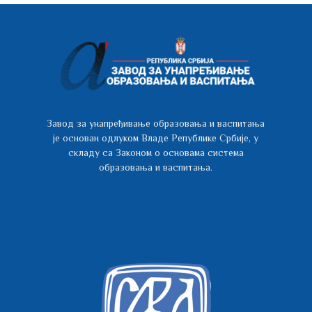
Завод за унапређивање образовања и васпитања
је основан одлуком Владе Републике Србије, у
складу са Законом о основама система
образовања и васпитања.