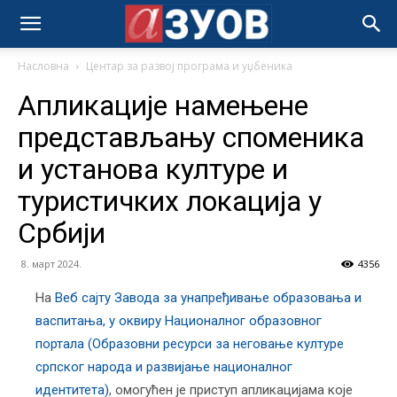
Насловна
Центар за развој програма и уџбеника
Апликације намењене
представљању споменика
и установа културе и
туристичких локација у
Србији
8. март 2024.
4356
На
Веб сајту Завода за унапређивање образовања и
васпитања, у оквиру Националног образовног
портала (Образовни ресурси за неговање културе
српског народа и развијање националног
идентитета)
, омогућен је приступ апликацијама које