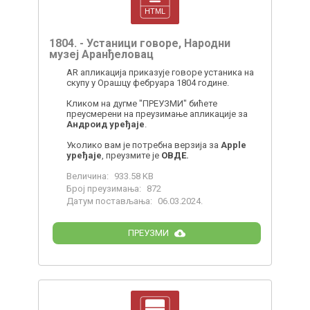
1804. - Устаници говоре, Народни
музеј Аранђеловац
AR апликација приказује говоре устаника на
скупу у Орашцу фебруара 1804 године.
Кликом на дугме "ПРЕУЗМИ" бићете
преусмерени на преузимање апликације за
Андроид уређаје
.
Уколико вам је потребна верзија за
Apple
уређаје
, преузмите је
ОВДЕ
.
Величина:
933.58 KB
Број преузимања:
872
Датум постављања:
06.03.2024.
ПРЕУЗМИ