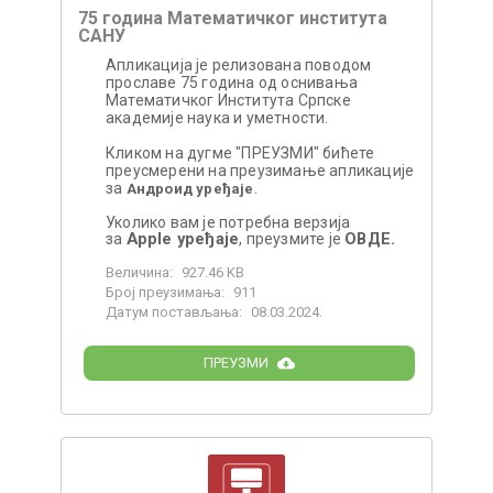
75 година Математичког института
САНУ
Апликација је релизована поводом
прославе 75 година од оснивања
Математичког Института Српске
академије наука и уметности.
Кликом на дугме "ПРЕУЗМИ" бићете
преусмерени на преузимање апликације
за
.
Андроид уређаје
Уколико вам је потребна верзија
Apple уређаје
ОВДЕ.
за
, преузмите је
Величина:
927.46 KB
Број преузимања:
911
Датум постављања:
08.03.2024.
ПРЕУЗМИ