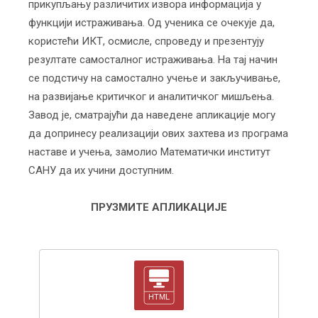
прикупљању различитих извора информација у
функцији истраживања. Од ученика се очекује да,
користећи ИКТ, осмисле, спроведу и презентују
резултате самосталног истраживања. На тај начин
се подстичу на самостално учење и закључивање,
на развијање критичког и аналитичког мишљења.
Завод је, сматрајући да наведене апликације могу
да допринесу реализацији ових захтева из програма
наставе и учења, замолио Математички институт
САНУ да их учини доступним.
ПРУЗМИТЕ АПЛИКАЦИЈЕ