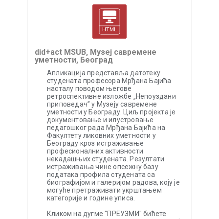
did+act MSUB, Музеј савремене
уметности, Београд
Апликација представља датотеку
студената професора Мрђана Бајића
насталу поводом његове
ретроспективне изложбе „Непоуздани
приповедач” у Музеју савремене
уметности у Београду. Циљ пројекта је
документовање и илустровање
педагошког рада Мрђана Бајића на
Факултету ликовних уметности у
Београду кроз истраживање
професионалних активности
некадашњих студената. Резултати
истраживања чине опсежну базу
података профила студената са
биографијом и галеријом радова, коју је
могуће претраживати укрштањем
категорије и године уписа.
Кликом на дугме "ПРЕУЗМИ" бићете