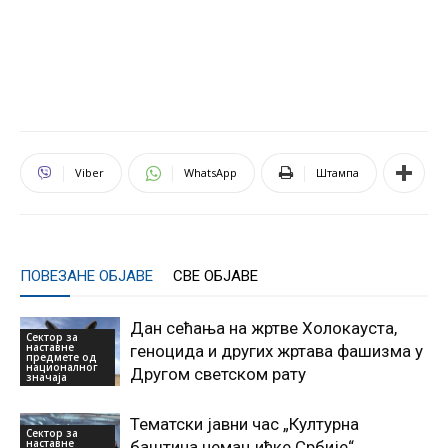
Viber
WhatsApp
Штампа
ПОВЕЗАНЕ ОБЈАВЕ
СВЕ ОБЈАВЕ
Дан сећања на жртве Холокауста,
Сектор за
наставне
геноцида и других жртава фашизма у
предмете од
националног
Другом светском рату
значаја
Тематски јавни час „Културна
Сектор за
наставне
баштина немањићке Србије“