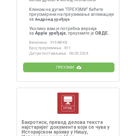
Кликом на дугме "ПРЕУЗМИ" бићете
преусмерени на преузимање апликације
за
.
Андроид уређаје
Уколико вам је потребна верзија
Apple уређаје
ОВДЕ.
за
, преузмите је
Величина:
919.88 KB
Број преузимања:
811
Датум постављања:
06.03.2024.
ПРЕУЗМИ
Бакротиск, превод делова текста
најстаријег документа који се чува у
Историјском архиву у Нишу,