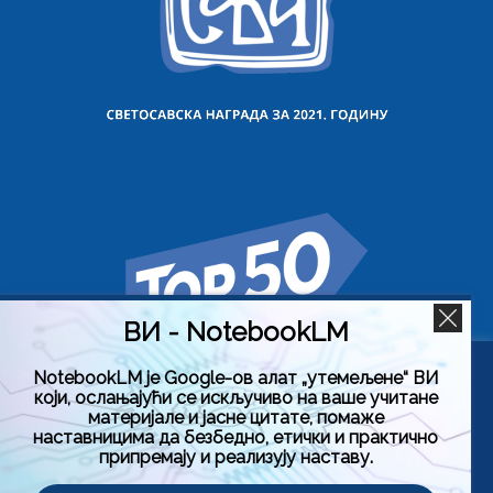
ВИ - NotebookLM
NotebookLM је Google-ов алат „утемељене“ ВИ
Користимо колачиће на овој веб страници да бисмо вам
који, ослањајући се искључиво на ваше учитане
побољшали искуство коришћења нашег сајта тако што
материјале и јасне цитате, помаже
ћемо запамтити ваше жељене поставке. Кликом на
наставницима да безбедно, етички и практично
„Прихвати све“, пристајете на употребу СВИХ колачића.
припремају и реализују наставу.
Међутим, можете да посетите „Подешавање колачића“
да бисте дали контролисану сагласност.