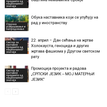
предмете од
националног
значаја
Обука наставника који се упућују на
рад у иностранству
Стручно
усавршавање и
напредовање
22. април – Дан сећања на жртве
Сектор за
наставне
Холокауста, геноцида и других
предмете од
националног
жртава фашизма у Другом светском
значаја
рату
Промоција пројекта и радова
Сектор за
наставне
„СРПСКИ ЈЕЗИК ‒ МОЈ МАТЕРЊИ
предмете од
националног
ЈЕЗИК”
значаја