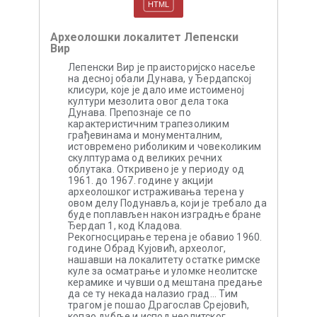
Археолошки локалитет Лепенски
Вир
Лепенски Вир је праисторијско насеље
на десној обали Дунава, у Ђердапској
клисури, које је дало име истоименој
култури мезолита овог дела тока
Дунава. Препознаје се по
карактеристичним трапезоликим
грађевинама и монументалним,
истовремено риболиким и човеколиким
скулптурама од великих речних
облутака. Откривено је у периоду од
1961. до 1967. године у акцији
археолошког истраживања терена у
овом делу Подунавља, који је требало да
буде поплављен након изградње бране
Ђердап 1, код Кладова.
Рекогносцирање терена је обавио 1960.
године Обрад Кујовић, археолог,
нашавши на локалитету остатке римске
куле за осматрање и уломке неолитске
керамике и чувши од мештана предање
да се ту некада налазио град... Тим
трагом је пошао Драгослав Срејовић,
копао дубље и испод неолитског