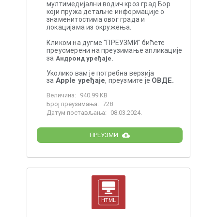
мултимедијални водич кроз град Бор
који пружа детаљне информације о
знаменитостима овог града и
локацијама из окружења.
Кликом на дугме "ПРЕУЗМИ" бићете
преусмерени на преузимање апликације
за
.
Андроид уређаје
Уколико вам је потребна верзија
Apple уређаје
ОВДЕ.
за
, преузмите је
Величина:
940.99 KB
Број преузимања:
728
Датум постављања:
08.03.2024.
ПРЕУЗМИ