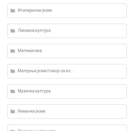
Италијански језик
Ликовна култура
Математика
Матерњи језик/говор са елементима националне културе
Музичка култура
Немачки језик