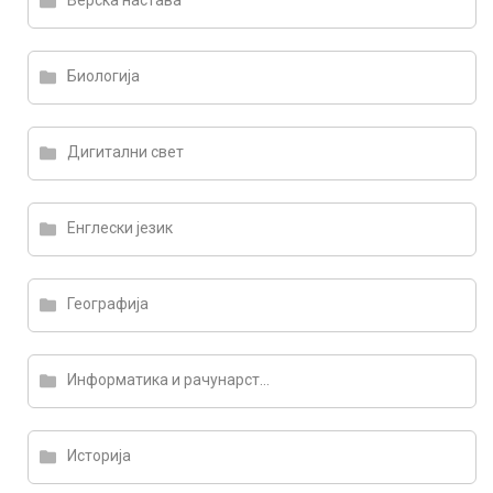
Верска настава
Биологија
Дигитални свет
Енглески језик
Географија
Информатика и рачунарство
Историја