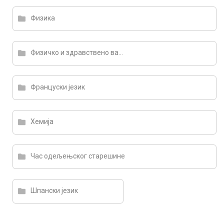
Физика
Физичко и здравствено васпитање
Француски језик
Хемија
Час одељењског старешине
Шпански језик