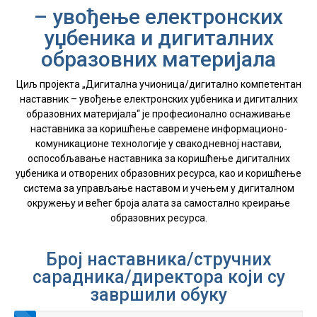
– увођење електронских
уџбеника и дигиталних
образовних материјала
Циљ пројекта „Дигитална учионица/дигитално компетентан
наставник – увођење електронских уџбеника и дигиталних
образовних материјала“ је професионално оснаживање
наставника за коришћење савремене информационо-
комуникационе технологије у свакодневној настави,
оспособљавање наставника за коришћење дигиталних
уџбеника и отворених образовних ресурса, као и коришћење
система за управљање наставом и учењем у дигиталном
окружењу и већег броја алата за самостално креирање
образовних ресурса.
Број наставника/стручних
сарадника/директора који су
завршили обуку