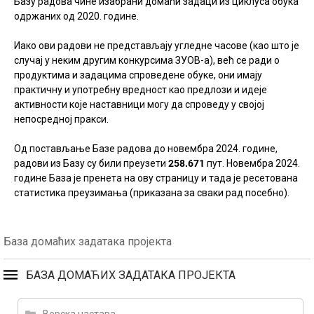
Базу радова чине изабрани домаћи задаци из циклуса обука
одржаних од 2020. године.
Иако ови радови не представљају угледне часове (као што је
случај у неким другим конкурсима ЗУОВ-а), већ се ради о
продуктима и задацима спроведене обуке, они имају
практичну и употребну вредност као предлози и идеје
активности које наставници могу да спроведу у својој
непосредној пракси.
Од постављање Базе радова до новембра 2024. године,
радови из Базу су били преузети
258.671
пут. Новембра 2024.
године База је пренета на ову страницу и тада је ресетована
статистика преузимања (приказана за сваки рад посебно).
База домаћих задатака пројекта
БАЗА ДОМАЋИХ ЗАДАТАКА ПРОЈЕКТА