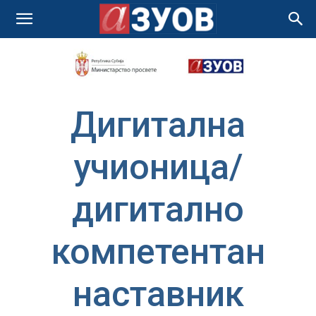
Дигитална
учионица/
дигитално
компетентан
наставник