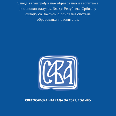
Завод за унапређивање образовања и васпитања
је основан одлуком Владе Републике Србије, у
складу са Законом о основама система
образовања и васпитања.