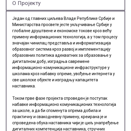
О Пројекту
Један од главних циљева Владе Републике Србије и
Министарства просвете јесте укључивање Србије у
глобалне друштвене и економске токове кроз већу
примену информационих технологија, а у том процесу
значајан чинилац представља и информатизација
образовног система кроз развој и имплементацију
образовних политика адекватних за образовање у
дигиталном добу, изградња савремене
информационо-комуникационе инфраструктуре у
школама кроз набавку опреме, увођење интернета у
све школске објекте и изградњу капацитета
наставника.
Током прве фазе пројекта спроведен је поступак
набавке информационо комуникационих технологија
за школе, а да би споменута опрема добила и
практичну и свакодневну примену, креирана је и
спроведена обука наставника чији је циљ унапређење
дигиталних компетенција наставника, стручних