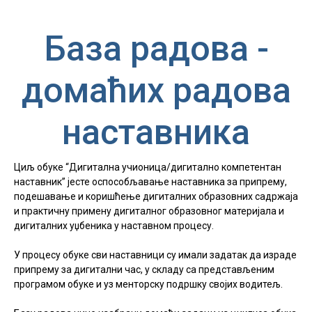
База радова -
домаћих радова
наставника
Циљ обуке “Дигитална учионица/дигитално компетентан
наставник” јесте оспособљавање наставника за припрему,
подешавање и коришћење дигиталних образовних садржаја
и практичну примену дигиталног образовног материјала и
дигиталних уџбеника у наставном процесу.
У процесу обуке сви наставници су имали задатак да израде
припрему за дигитални час, у складу са представљеним
програмом обуке и уз менторску подршку својих водитељ.