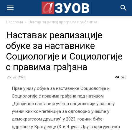
Насловна
Центар за развој програма и уџбеника
Наставак реализације
обуке за наставнике
Социологије и Социологије
с правима грађана
25. мај 2023.
526
Прве у низу обука за наставнике Социологије и
Социологије с правима грађана под називом
„Допринос наставе и учења социологије у развоју
ученичких компетенција за одговорно учешће у
демократском друштву” у 2023. години биће
одржане у Крагујевцу (3. и 4. јуна, Друга крагујевачка