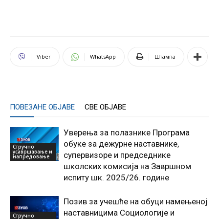
Viber
WhatsApp
Штампа
ПОВЕЗАНЕ ОБЈАВЕ
СВЕ ОБЈАВЕ
Уверења за полазнике Програмa
обуке за дежурне наставнике,
Стручно
усавршавање и
супервизоре и председнике
напредовање
школских комисија на Завршном
испиту шк. 2025/26. године
Позив за учешће на обуци намењеној
наставницима Социологије и
Стручно