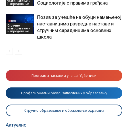
усавршавање и
Социологије с правима грађана
напредовање
Позив за учешће на обуци намењеној
наставницима разредне наставе и
Стручно
усавршавање и
стручним сарадницима основних
напредовање
школа
Програми наставе и учења; Уџбеници
Професионални развој запослених у образовању
Стручно образовање и образовање одраслих
Актуелно