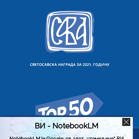
ВИ - NotebookLM
NotebookLM је Google-ов алат „утемељене“ ВИ