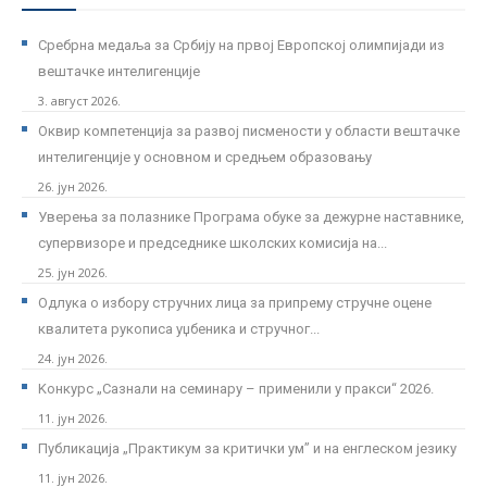
Сребрна медаља за Србију на првој Европској олимпијади из
вештачке интелигенције
3. август 2026.
Оквир компетенција за развој писмености у области вештачке
интелигенције у основном и средњем образовању
26. јун 2026.
Уверења за полазнике Програмa обуке за дежурне наставнике,
супервизоре и председнике школских комисија на...
25. јун 2026.
Одлука о избору стручних лица за припрему стручне оцене
квалитета рукописа уџбеника и стручног...
24. јун 2026.
Kонкурс „Сазнали на семинару – применили у пракси“ 2026.
11. јун 2026.
Публикација „Практикум за критички ум” и на енглеском језику
11. јун 2026.