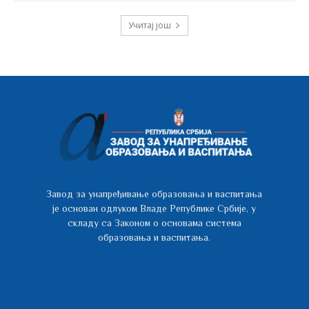
Учитај још
Завод за унапређивање образовања и васпитања
је основан одлуком Владе Републике Србије, у
складу са Законом о основама система
образовања и васпитања.