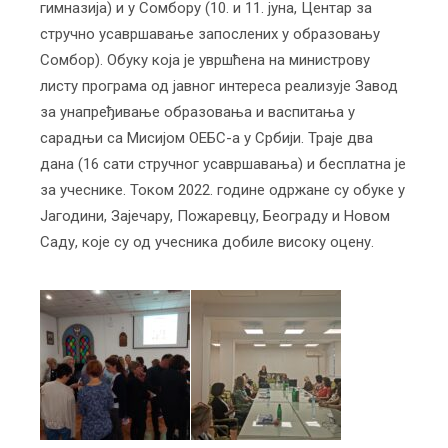
гимназија) и у Сомбору (10. и 11. јуна, Центар за
стручно усавршавање запослених у образовању
Сомбор). Обуку која је увршћена на министрову
листу програма од јавног интереса реализује Завод
за унапређивање образовања и васпитања у
сарадњи са Мисијом ОЕБС-а у Србији. Траје два
дана (16 сати стручног усавршавања) и бесплатна је
за учеснике. Током 2022. године одржане су обуке у
Јагодини, Зајечару, Пожаревцу, Београду и Новом
Саду, које су од учесника добиле високу оцену.