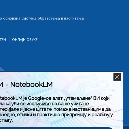
 о основама система образовања и васпитања.
ТЕН
ОНЛАЈН ОБУКЕ
И - NotebookLM
tebookLM је Google-ов алат „утемељене“ ВИ који,
лањајући се искључиво на ваше учитане
теријале и јасне цитате, помаже наставницима да
збедно, етички и практично припремају и реализују
ставу.