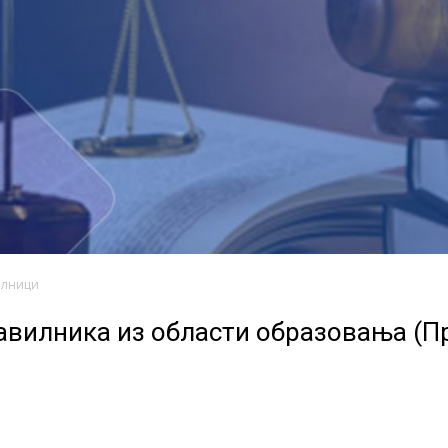
илници
авилника из области образовања (П