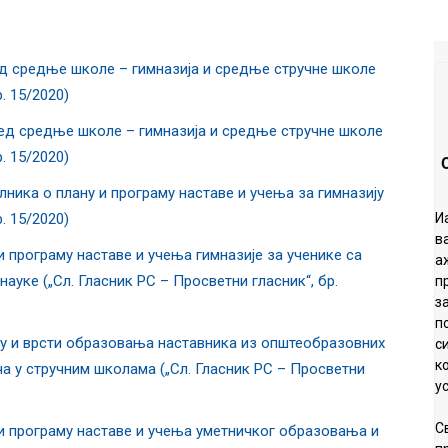
ед средње школе – гимназија и средње стручне школе
. 15/2020)
ред средње школе – гимназија и средње стручне школе
. 15/2020)
ника о плану и програму наставе и учења за гимназију
. 15/2020)
И
в
 програму наставе и учења гимназије за ученике са
а
уке („Сл. Гласник РС – Просветни гласник“, бр.
п
з
п
ну и врсти образовања наставника из општеобразовних
с
к
ча у стручним школама („Сл. Гласник РС – Просветни
у
С
и програму наставе и учења уметничког образовања и