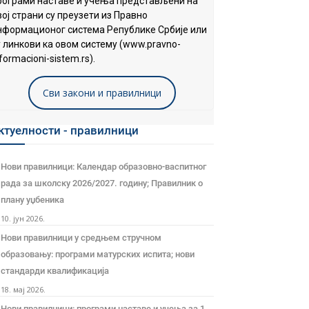
рограми наставе и учења представљени на
вој страни су преузети из Правно
нформационог система Републике Србије или
у линкови ка овом систему (www.pravno-
formacioni-sistem.rs).
Сви закони и правилници
ктуелности - правилници
Нови правилници: Календар образовно-васпитног
рада за школску 2026/2027. годину; Правилник о
плану уџбеника
10. јун 2026.
Нови правилници у средњем стручном
образовању: програми матурских испита; нови
стандарди квалификација
18. мај 2026.
Нови правилници: програми наставе и учења за 1.