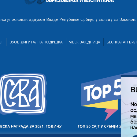
ња је основан одлуком Владе Републике Србије, у складу са Законом
КТ
ЗУОВ ДИГИТАЛНА ПОДРШКА
VIBER ЗАЈЕДНИЦА
БЕСПЛАТАН БИЛ
В
No
ос
ма
бе
на