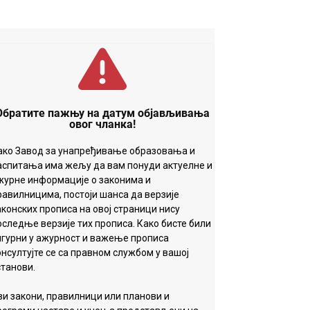
Обратите пажњу на датум објављивања
овог чланка!
ако Завод за унапређивање образовања и
аспитања има жељу да вам понуди актуелне и
журне информације о законима и
равилницима, постоји шанса да верзије
аконских прописа на овој страници нису
оследње верзије тих прописа. Како бисте били
игурни у ажурност и важење прописа
онсултујте се са правном службом у вашој
станови.
ви закони, правилници или планови и