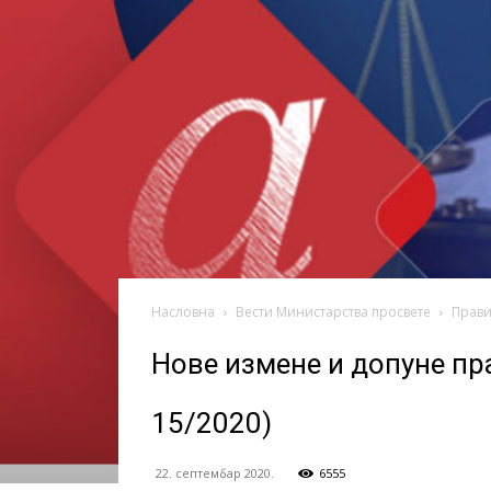
васпитања
Насловна
Вести Министарства просвете
Прав
Нове измене и допуне пр
15/2020)
22. септембар 2020.
6555