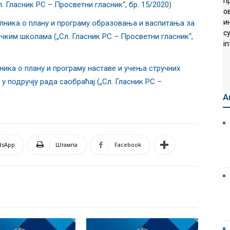
п
 Гласник РС – Просветни гласник“, бр. 15/2020)
о
и
лника о плану и програму образовања и васпитања за
с
чким школама („Сл. Гласник РС – Просветни гласник“,
in
ика о плану и програму наставе и учења стручних
 подручју рада саобраћај („Сл. Гласник РС –
А
tsApp
Штампа
Facebook