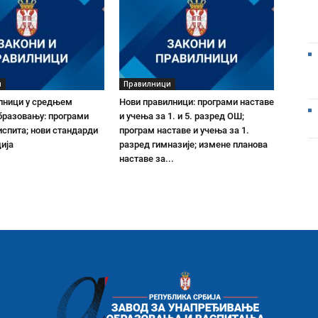
и
Правилници
лници у средњем
Нови правилници: програми наставе
бразовању: програми
и учења за 1. и 5. разред ОШ;
испита; нови стандарди
програм наставе и учења за 1.
ија
разред гимназије; измене планова
наставе за...