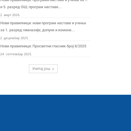
и 5. разред ОШ; програм наставе...
2. март 2026.
Нови правилници: нови програм наставе и учења
за 1. разред гимназије; допуне и измене...
2. децембар 2025.
Нови правилници: Просветни гласник број 8/2025
24. септембар 2025.
Учитај још