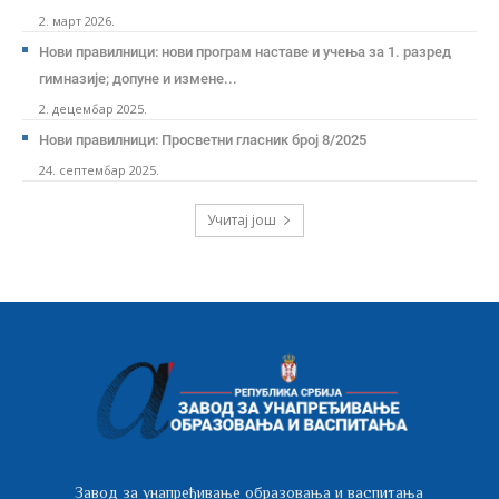
2. март 2026.
Нови правилници: нови програм наставе и учења за 1. разред
гимназије; допуне и измене...
2. децембар 2025.
Нови правилници: Просветни гласник број 8/2025
24. септембар 2025.
Учитај још
Завод за унапређивање образовања и васпитања