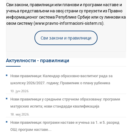
Сви закони, правилници или планови и програми наставе и
учења представљени на овој страни су преузети из Правно
информационог система Републике Србије или су линкови ка
овом систему (www.pravno-informacioni-sistem.rs).
Сви закони и правилници
Актуелности - правилници
Нови правилници: Календар образовно-васпитног рада за
школску 2026/2027. годину; Правилник о плану уџбеника
10. јун 2026.
Нови правилници у средњем стручном образовању: програми
матурских испита; нови стандарди квалификација
18. мај 2026.
Нови правилници: програми наставе и учења за 1. и 5. разред
ОШ; програм наставе...