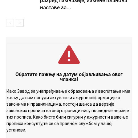
разред гимназије; измене планова
наставе за...
Обратите пажњу на датум објављивања овог
чланка!
Иако Завод за унапређивање образовања и васпитања има
жељу да вам понуди актуелне и ажурне информације о
законима и правилницима, постоји шанса да верзије
законских прописа на овој страници нису последње верзије
тих прописа. Како бисте били сигурни у ажурност и важење
прописа консултујте се са правном службом у вашој
установи.