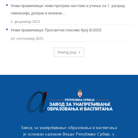
Нови правилници: нови програм наставе и учења за 1. разред
гимназије; допуне и измене...
2. децембар 2025.
Нови правилници: Просветни гласник број 8/2025
24. септембар 2025.
Учитај још
Завод за унапређивање образовања и васпитања
је основан одлуком Владе Републике Србије, у