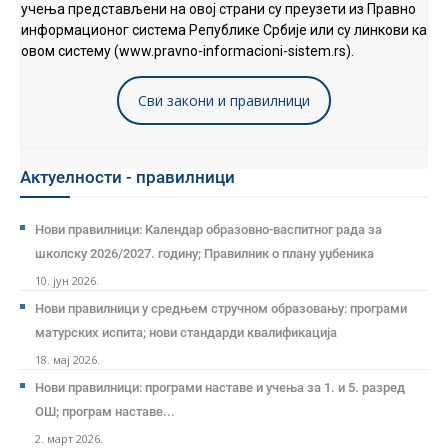
учења представљени на овој страни су преузети из Правно
информационог система Републике Србије или су линкови ка
овом систему (www.pravno-informacioni-sistem.rs).
Сви закони и правилници
Актуелности - правилници
Нови правилници: Календар образовно-васпитног рада за
школску 2026/2027. годину; Правилник о плану уџбеника
10. јун 2026.
Нови правилници у средњем стручном образовању: програми
матурских испита; нови стандарди квалификација
18. мај 2026.
Нови правилници: програми наставе и учења за 1. и 5. разред
ОШ; програм наставе...
2. март 2026.