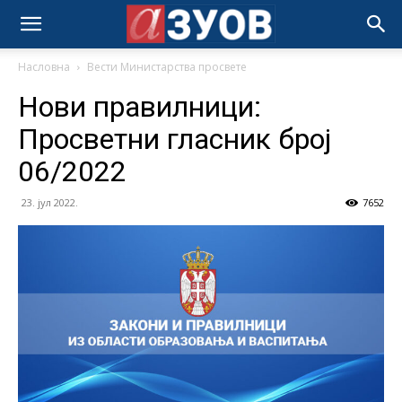
Насловна
Вести Министарства просвете
Нови правилници:
Просветни гласник број
06/2022
23. јул 2022.
7652