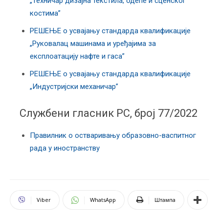
„Техничар дизајна текстила, одеће и сценског
костима”
РЕШЕЊЕ о усвајању стандарда квалификације
„Руковалац машинама и уређајима за
експлоатацију нафте и гаса”
РЕШЕЊЕ о усвајању стандарда квалификације
„Индустријски механичар”
Службени гласник РС, број 77/2022
Правилник о остваривању образовно-васпитног
рада у иностранству
Viber
WhatsApp
Штампа