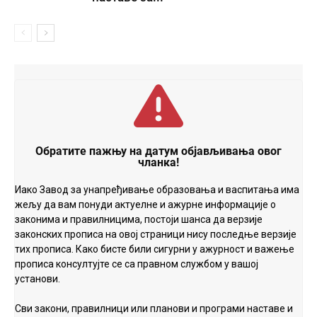
Обратите пажњу на датум објављивања овог
чланка!
Иако Завод за унапређивање образовања и васпитања има
жељу да вам понуди актуелне и ажурне информације о
законима и правилницима, постоји шанса да верзије
законских прописа на овој страници нису последње верзије
тих прописа. Како бисте били сигурни у ажурност и важење
прописа консултујте се са правном службом у вашој
установи.
Сви закони, правилници или планови и програми наставе и