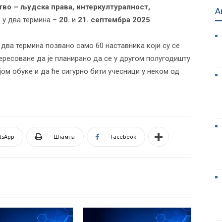
во – људска права, интеркултуралност,
А
е у два термина –
20.
и
21. септембра 2025
.
а два термина позвано само 60 наставника који су се
ересоване да је планирано да се у другом полугодишту
јом обуке и да ће сигурно бити учесници у неком од
tsApp
Штампа
Facebook