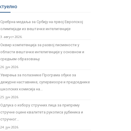
ктуелно
Сребрна медаља за Србију на првој Европској
олимпијади из вештачке интелигенције
3. август 2026.
Оквир компетенција за развој писмености у
области вештачке интелигенције у основном и
средњем образовању
26. јун 2026.
Уверења за полазнике Програмa обуке за
дежурне наставнике, супервизоре и председнике
школских комисија на...
25. јун 2026.
Одлука о избору стручних лица за припрему
стручне оцене квалитета рукописа уџбеника и
стручног...
24. јун 2026.