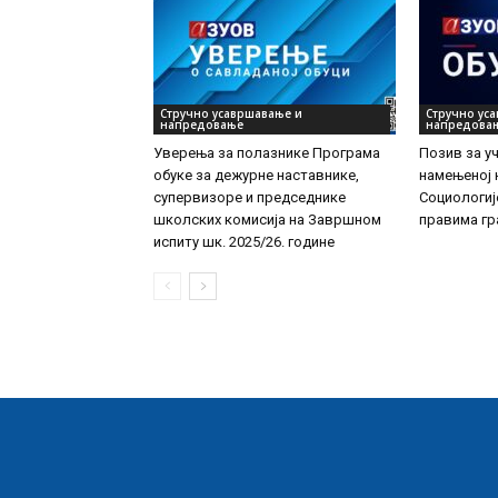
Стручно усавршавање и
Стручно ус
напредовање
напредова
Уверења за полазнике Програмa
Позив за у
обуке за дежурне наставнике,
намењеној 
супервизоре и председнике
Социологиј
школских комисија на Завршном
правима гр
испиту шк. 2025/26. године