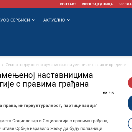
КОНТАКТ
VIBER ЗАЈЕДНИЦА
БЕСПЛА
ЗУОВ СЕРВИСИ
АКТУЕЛНО
Сектор за друштвено-хуманистичке и уметничке наставне предмете
амењеној наставницима
гије с правима грађана
515
 права, интеркултуралност, партиципација”
мета Социологија и Социологија с правима грађана,
з читаве Србије изразило жељу да буду полазници