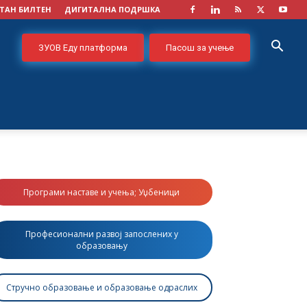
ТАН БИЛТЕН
ДИГИТАЛНА ПОДРШКА
ЗУОВ Еду платформа
Пасош за учење
Програми наставе и учења; Уџбеници
Професионални развој запослених у
образовању
Стручно образовање и образовање одраслих