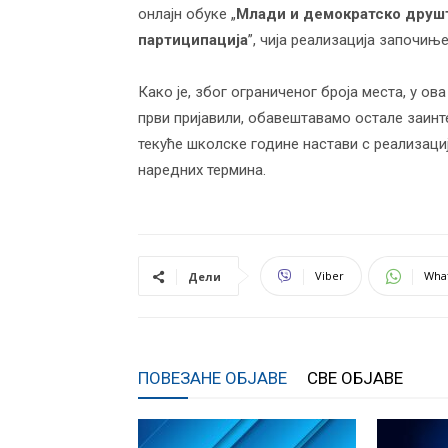
онлајн обуке „
Млади и демократско друшт
васпитања
партиципација
”, чија реализација започињ
Како је, због ограниченог броја места, у ов
први пријавили, обавештавамо остале заинт
текуће школске године настави с реализаци
наредних термина.
Viber
Wha
Дели
ПОВЕЗАНЕ ОБЈАВЕ
СВЕ ОБЈАВЕ