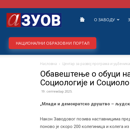
Завод
О ЗАВОДУ
за
НАЦИОНАЛНИ ОБРАЗОВНИ ПОРТАЛ
Насловна
Центар за развој програма и уџбеника
унапређивање
Обавештење о обуци н
Социологије и Социоло
образовања
19. септембар 2025.
„Млади и демократско друштво – људска
и
Након Заводовог позива наставницима пред
поново је скоро 200 колегиница и колега и