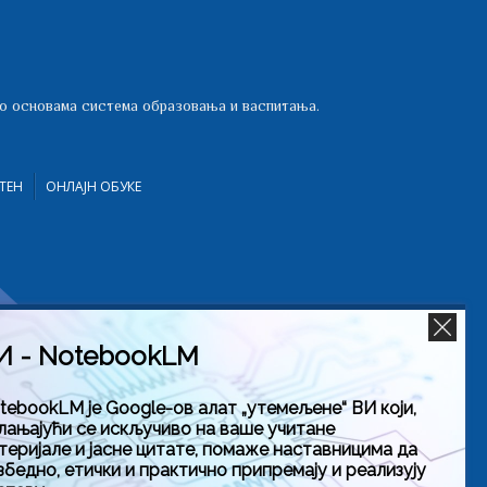
 о основама система образовања и васпитања.
ТЕН
ОНЛАЈН ОБУКЕ
И - NotebookLM
tebookLM је Google-ов алат „утемељене“ ВИ који,
лањајући се искључиво на ваше учитане
теријале и јасне цитате, помаже наставницима да
збедно, етички и практично припремају и реализују