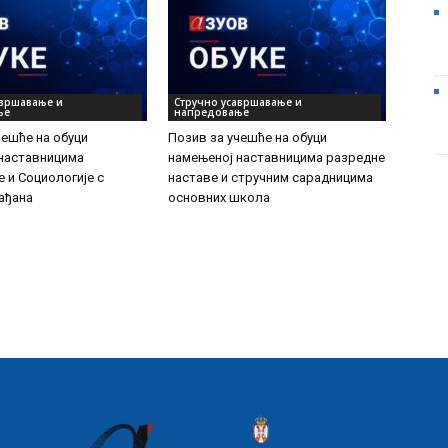
авршавање и
Стручно усавршавање и
ње
напредовање
чешће на обуци
Позив за учешће на обуци
наставницима
намењеној наставницима разредне
е и Социологије с
наставе и стручним сарадницима
ађана
основних школа