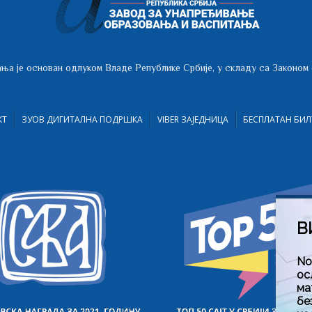
ња је основан одлуком Владе Републике Србије, у складу са Законом
КТ
ЗУОВ ДИГИТАЛНА ПОДРШКА
VIBER ЗАЈЕДНИЦА
БЕСПЛАТАН БИЛ
В
No
ос
ма
бе