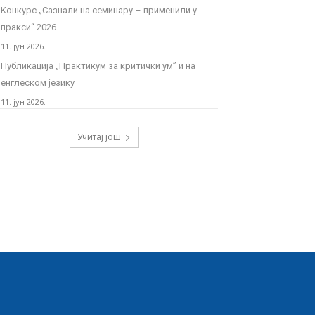
Kонкурс „Сазнали на семинару – применили у
пракси“ 2026.
11. јун 2026.
Публикација „Практикум за критички ум” и на
енглеском језику
11. јун 2026.
Учитај још