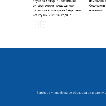
обуке за дежурне наставнике,
намењеној 
супервизоре и председнике
Социологиј
школских комисија на Завршном
правима гр
испиту шк. 2025/26. године
Завод за унапређивање образовања и васпита