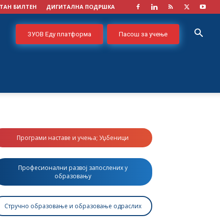
ТАН БИЛТЕН
ДИГИТАЛНА ПОДРШКА
ЗУОВ Еду платформа
Пасош за учење
Програми наставе и учења; Уџбеници
Професионални развој запослених у
образовању
Стручно образовање и образовање одраслих