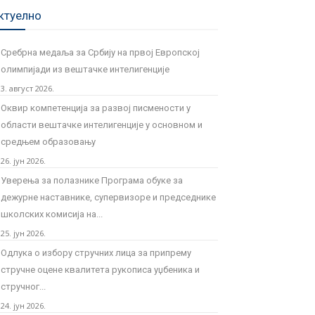
ктуелно
Сребрна медаља за Србију на првој Европској
олимпијади из вештачке интелигенције
3. август 2026.
Оквир компетенција за развој писмености у
области вештачке интелигенције у основном и
средњем образовању
26. јун 2026.
Уверења за полазнике Програмa обуке за
дежурне наставнике, супервизоре и председнике
школских комисија на...
25. јун 2026.
Одлука о избору стручних лица за припрему
стручне оцене квалитета рукописа уџбеника и
стручног...
24. јун 2026.