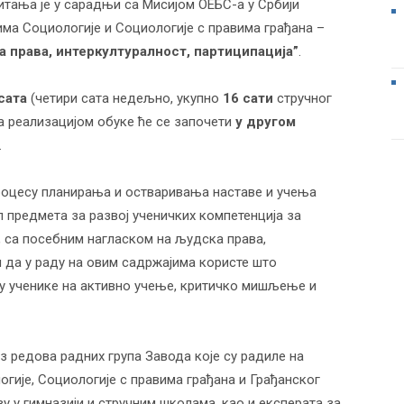
тања је у сарадњи са Мисијом ОЕБС-а у Србији
ма Социологије и Социологије с правима грађана –
 права, интеркултуралност, партиципација”
.
сата
(четири сата недељно, укупно
16 сати
стручног
Са
реализацијом обуке
ће се започети
у
другом
.
роцесу планирања и остваривања наставе и учења
л предмета за развој ученичких компетенција за
 са посебним нагласком на људска права,
и да у раду на овим садржајима користе што
чу ученике на активно учење, критичко мишљење и
з редова радних група Завода које су радиле на
гије, Социологије с правима грађана и Грађанског
ву у гимназији и стручним школама, као и експерата за