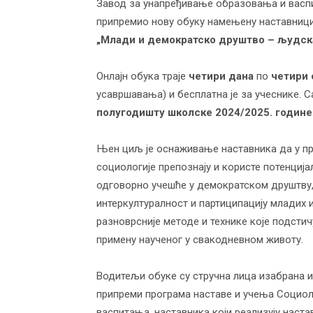
Завод за унапређивање образовања и васпи
припремио нову обуку намењену наставници
„Млади и демократско друштво – људска
Онлаjн обука траје
четири дана
по
четири 
усавршавања) и бесплатна је за учеснике. 
полугодишту школске 2024/2025. године
Њен циљ је оснаживање наставника да у п
социологије препознају и користе потенција
одговорно учешће у демократском друштву,
интеркултуралност и партиципацију младих 
разноврсније методе и технике које подсти
примену наученог у свакодневном животу.
Водитељи обуке су стручна лица изабрана и
припреми програма наставе и учења Социоло
васпитања, наставника који реализују наста