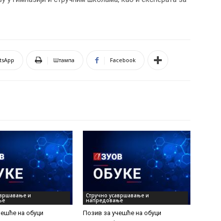
tsApp
Штампа
Facebook
авршавање и
Стручно усавршавање и
ње
напредовање
чешће на обуци
Позив за учешће на обуци