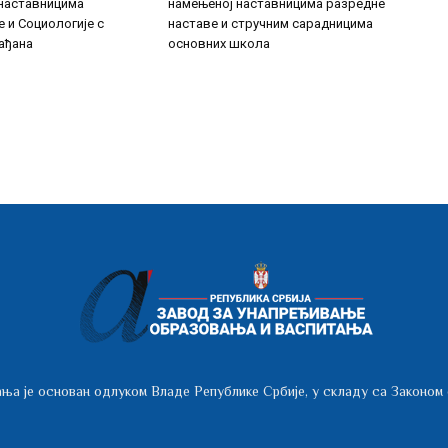
наставницима
намењеној наставницима разредне
е и Социологије с
наставе и стручним сарадницима
ађана
основних школа
ња је основан одлуком Владе Републике Србије, у складу са Законом