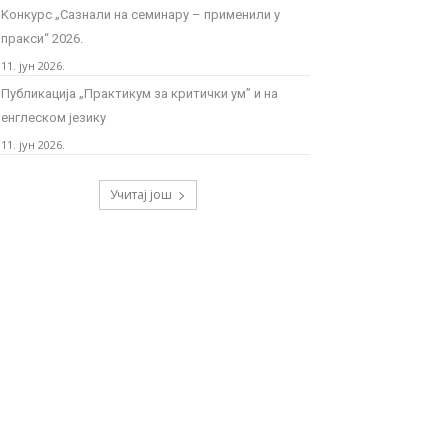
Kонкурс „Сазнали на семинару – применили у
пракси“ 2026.
11. јун 2026.
Публикација „Практикум за критички ум” и на
енглеском језику
11. јун 2026.
Учитај још