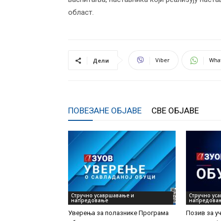
област.
Viber
Wha
Дели
ПОВЕЗАНЕ ОБЈАВЕ
СВЕ ОБЈАВЕ
Стручно усавршавање и
Стручно ус
напредовање
напредова
Уверења за полазнике Програмa
Позив за у