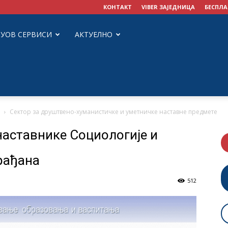
КОНТАКТ
VIBER ЗАЈЕДНИЦА
БЕСПЛА
ЗУОВ СЕРВИСИ
АКТУЕЛНО
Сектор за друштвено-хуманистичке и уметничке наставне предмете
наставнике Социологије и
рађана
512