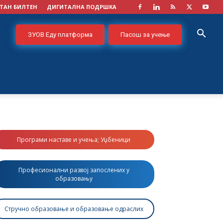
ТАН БИЛТЕН
ДИГИТАЛНА ПОДРШКА
ЗУОВ Еду платформа
Пасош за учење
Програми наставе и учења; Уџбеници
Професионални развој запослених у
образовању
Стручно образовање и образовање одраслих