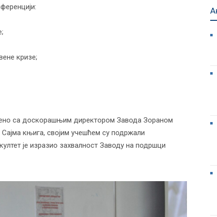
нференцији:
А
;
вене кризе;
јено са доскорашњим директором Завода Зораном
Сајма књига, својим учешћем су подржали
ултет је изразио захвалност Заводу на подршци