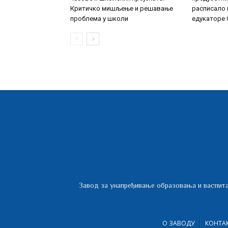
Критичко мишљење и решавање
расписало 
проблема у школи
едукаторе С
Завод за унапређивање образовања и васпита
О ЗАВОДУ
КОНТА