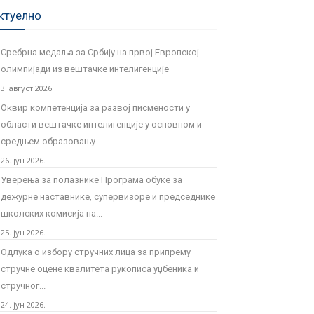
ктуелно
Сребрна медаља за Србију на првој Европској
олимпијади из вештачке интелигенције
3. август 2026.
Оквир компетенција за развој писмености у
области вештачке интелигенције у основном и
средњем образовању
26. јун 2026.
Уверења за полазнике Програмa обуке за
дежурне наставнике, супервизоре и председнике
школских комисија на...
25. јун 2026.
Одлука о избору стручних лица за припрему
стручне оцене квалитета рукописа уџбеника и
стручног...
24. јун 2026.