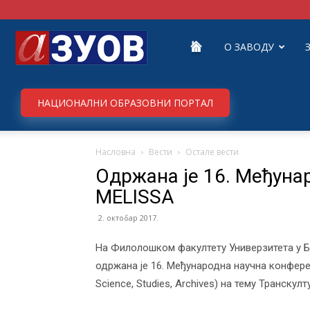
Завод
О ЗАВОДУ
за
НАЦИОНАЛНИ ОБРАЗОВНИ ПОРТАЛ
Насловна
Вести
Остале вести
унапређивање
Oдржана је 16. Mеђуна
MELISSA
образовања
2. октобар 2017.
На Филолошком факултету Универзитета у Бео
одржана је 16. Mеђународна научна конференц
и
Science, Studies, Archives) на тему Транскул