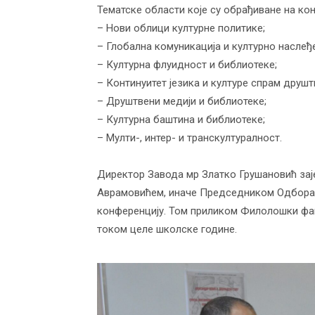
Тематске области које су обрађиване на ко
васпитања
– Нови облици културне политике;
– Глобална комуникација и културно наслеђе
– Културна флуидност и библиотеке;
– Континуитет језика и културе спрам друшт
– Друштвени медији и библиотеке;
– Културна баштина и библиотеке;
– Мулти-, интер- и транскултуралност.
Директор Завода мр Златко Грушановић за
Аврамовићем, иначе Председником Одбора 
конференцију. Том приликом Филолошки фак
током целе школске године.