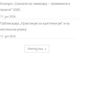
Kонкурс „Сазнали на семинару – применили у
пракси“ 2026.
11. јун 2026.
Публикација „Практикум за критички ум” и на
енглеском језику
11. јун 2026.
Учитај још