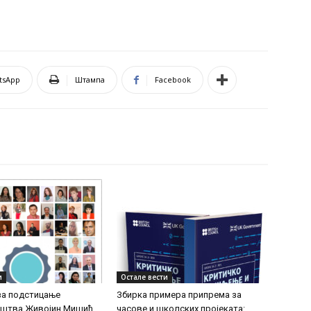
tsApp
Штампа
Facebook
и
Остале вести
за подстицање
Збирка примера припрема за
иштва Живојин Мишић
часове и школских пројеката: