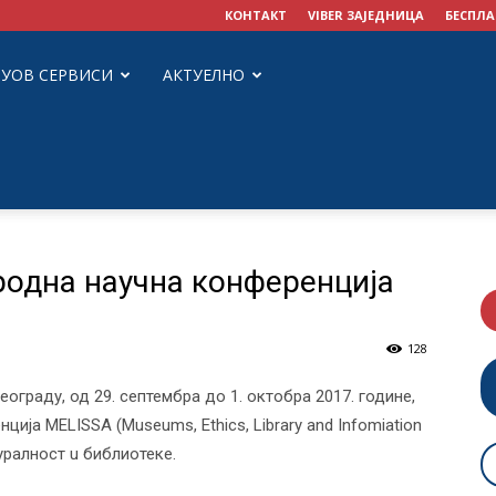
КОНТАКТ
VIBER ЗАЈЕДНИЦА
БЕСПЛА
ЗУОВ СЕРВИСИ
АКТУЕЛНО
родна научна конференција
128
граду, од 29. септембра до 1. октобра 2017. године,
ија MELISSA (Museums, Ethics, Library and Infomiation
туралност u библиотеке.