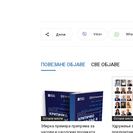
Viber
Wha
Дели
ПОВЕЗАНЕ ОБЈАВЕ
СВЕ ОБЈАВЕ
Остале вести
Остале вест
Збирка примера припрема за
Удружење 
часове и школских пројеката:
предузетн