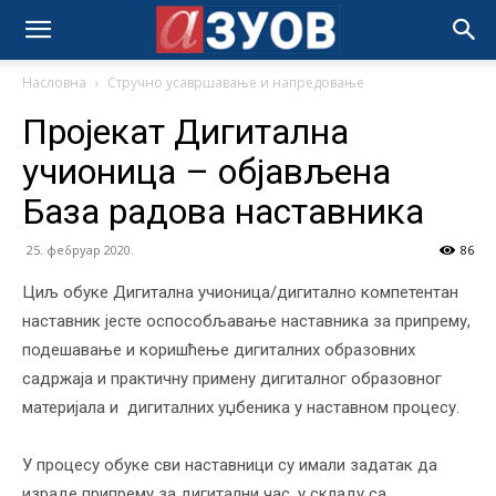
Насловна
Стручно усавршавање и напредовање
Пројекат Дигитална
учионица – објављена
База радова наставника
25. фебруар 2020.
86
Циљ обуке Дигитална учионица/дигитално компетентан
наставник јесте оспособљавање наставника за припрему,
подешавање и коришћење дигиталних образовних
садржаја и практичну примену дигиталног образовног
материјала и дигиталних уџбеника у наставном процесу.
У процесу обуке сви наставници су имали задатак да
израде припрему за дигитални час, у складу са