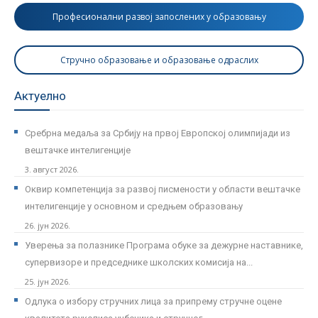
Професионални развој запослених у образовању
Стручно образовање и образовање одраслих
Актуелно
Сребрна медаља за Србију на првој Европској олимпијади из
вештачке интелигенције
3. август 2026.
Оквир компетенција за развој писмености у области вештачке
интелигенције у основном и средњем образовању
26. јун 2026.
Уверења за полазнике Програмa обуке за дежурне наставнике,
супервизоре и председнике школских комисија на...
25. јун 2026.
Одлука о избору стручних лица за припрему стручне оцене