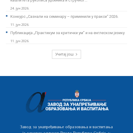
квалитета рукописа уџбеника и стручног...
24. јун 2026.
Kонкурс „Сазнали на семинару – применили у пракси“ 2026.
11. јун 2026.
Публикација „Практикум за критички ум” и на енглеском језику
11. јун 2026.
Учитај још
Завод за унапређивање образовања и васпитања