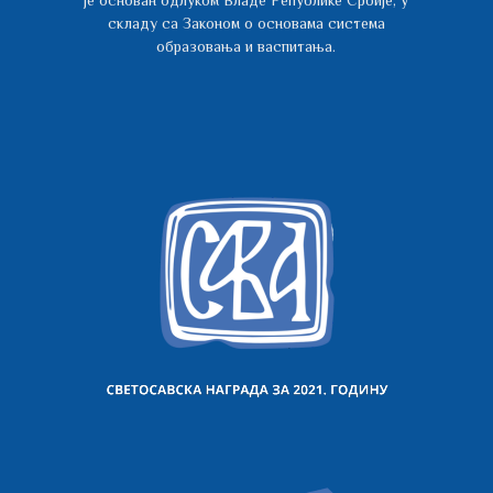
је основан одлуком Владе Републике Србије, у
складу са Законом о основама система
образовања и васпитања.