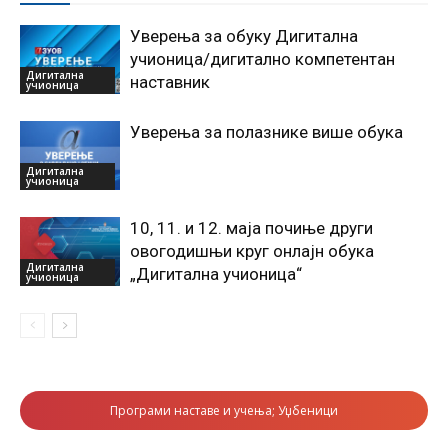
Уверења за обуку Дигитална
учионица/дигитално компетентан
Дигитална
наставник
учионица
Уверења за полазнике више обука
Дигитална
учионица
10, 11. и 12. маја почиње други
овогодишњи круг онлајн обука
Дигитална
„Дигитална учионица“
учионица
Програми наставе и учења; Уџбеници