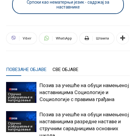
Српски као нематерњи језик - садржај за
наставнике
Viber
WhatsApp
Штампа
ПОВЕЗАНЕ ОБЈАВЕ
СВЕ ОБЈАВЕ
Позив за учешће на обуци намењеној
наставницима Социологије и
Стручно
усавршавање и
Социологије с правима грађана
напредовање
Позив за учешће на обуци намењеној
наставницима разредне наставе и
Стручно
усавршавање и
стручним сарадницима основних
напредовање
школа