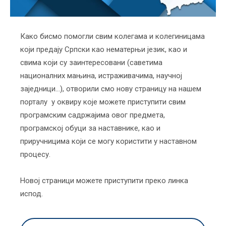
Како бисмо помогли свим колегама и колегиницама
који предају Српски као нематерњи језик, као и
свима који су заинтересовани (саветима
националних мањина, истраживачима, научној
заједници…), отворили смо нову страницу на нашем
порталу у оквиру које можете приступити свим
програмским садржајима овог предмета,
програмској обуци за наставнике, као и
приручницима који се могу користити у наставном
процесу.
Новој страници можете приступити преко линка
испод.