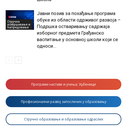
Јавни позив за похађање програма
обуке из области одрживог развоја –
Стручно
усавршавање и
Подршка остваривању садржаја
напредовање
изборног предмета Грађанско
васпитање у основној школи који се
односи...
Програми наставе и учења; Уџбеници
Професионални развој запослених у образовању
Стручно образовање и образовање одраслих