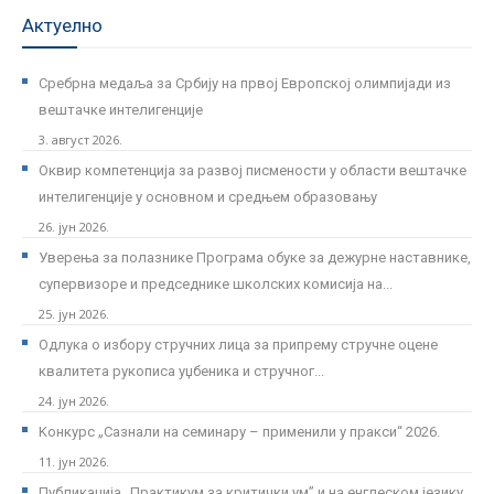
Актуелно
Сребрна медаља за Србију на првој Европској олимпијади из
вештачке интелигенције
3. август 2026.
Оквир компетенција за развој писмености у области вештачке
интелигенције у основном и средњем образовању
26. јун 2026.
Уверења за полазнике Програмa обуке за дежурне наставнике,
супервизоре и председнике школских комисија на...
25. јун 2026.
Одлука о избору стручних лица за припрему стручне оцене
квалитета рукописа уџбеника и стручног...
24. јун 2026.
Kонкурс „Сазнали на семинару – применили у пракси“ 2026.
11. јун 2026.
Публикација „Практикум за критички ум” и на енглеском језику