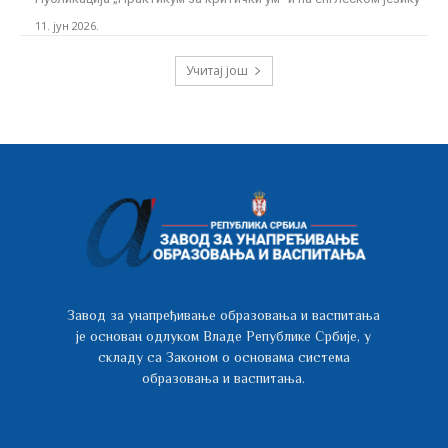
11. јун 2026.
Учитај још
Завод за унапређивање образовања и васпитања
је основан одлуком Владе Републике Србије, у
складу са Законом о основама система
образовања и васпитања.