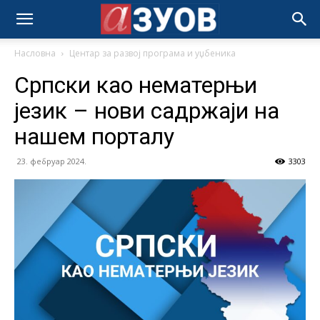
Насловна
Центар за развој програма и уџбеника
Српски као нематерњи
језик – нови садржаји на
нашем порталу
23. фебруар 2024.
3303