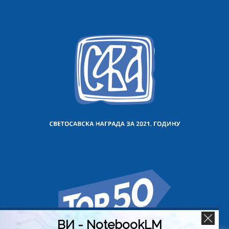
ВИ - NotebookLM