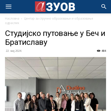
Насловна
Центар за стручно образовање и образовање
одраслих
Студијско путовање у Беч и
Братиславу
22. мај 2024.
484