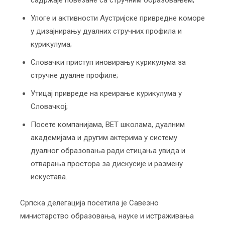
садржаје повезане са стручним образовањем;
Улоге и активности Аустријске привредне коморе
у дизајнирању дуалних стручних профила и
курикулума;
Словачки приступ иновирању курикулума за
стручне дуалне профиле;
Утицај привреде на креирање курикулума у
Словачкој;
Посете компанијама, ВЕТ школама, дуалним
академијама и другим актерима у систему
дуалног образовања ради стицања увида и
отварања простора за дискусије и размену
искустава.
Српска делегација посетила је Савезно
министарство образовања, науке и истраживања