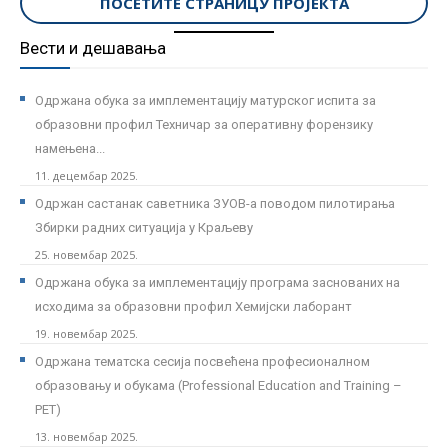
ПОСЕТИТЕ СТРАНИЦУ ПРОЈЕКТА
Вести и дешавања
Одржана обука за имплементацију матурског испита за
образовни профил Техничар за оперативну форензику
намењена...
11. децембар 2025.
Одржан састанак саветника ЗУОВ-а поводом пилотирања
Збирки радних ситуација у Краљеву
25. новембар 2025.
Одржана обука за имплементацију програма заснованих на
исходима за образовни профил Хемијски лаборант
19. новембар 2025.
Одржана тематска сесија посвећена професионалном
образовању и обукама (Professional Education and Training –
PET)
13. новембар 2025.