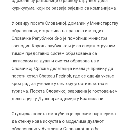
одржане су радионице о развоју стручног дела
курикулума, који се развија заједно са компанијама.
У оквиру посете Словачкој, домаћин у Министарству
образовања, истраживања, развоја и младих
Словачке Републике био је помоћник министра
господин Карол Јакубик који је са својим стручним
тимом представио систем образовања са
нагласком на дуални систем образовања у
Словачкој. Српска делегација имала је прилику да
посети хотел Chateau Pezinok, где се одвија учење
кроз рад за ученике у сектору угоститељства и
туризма. Посета Словачкој завршена је гостовањем
делегације у Дуалној академији у Братислави.
Студијска посета омогућила је српским партнерима
да стекну нова искуства о моделима дуалног
образовања у Аустрији и Словачкој, што ће