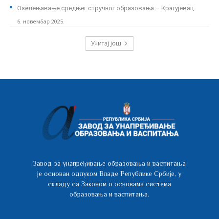
Озелењавање средњег стручног образовања – Крагујевац
6. новембар 2025.
Учитај још
Завод за унапређивање образовања и васпитања
је основан одлуком Владе Републике Србије, у
складу са Законом о основама система
образовања и васпитања.