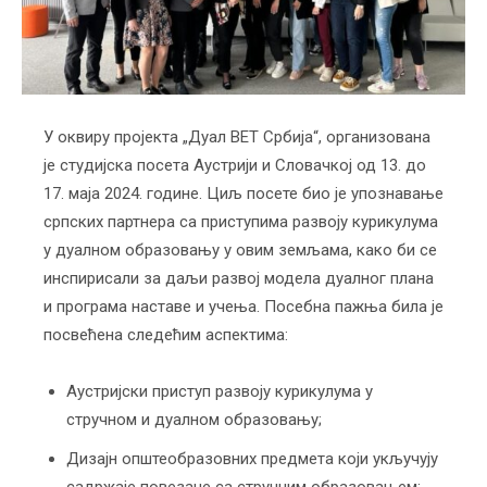
У оквиру пројекта „Дуал ВЕТ Србија“, организована
је студијска посета Аустрији и Словачкој од 13. до
17. маја 2024. године. Циљ посете био је упознавање
српских партнера са приступима развоју курикулума
у дуалном образовању у овим земљама, како би се
инспирисали за даљи развој модела дуалног плана
и програма наставе и учења. Посебна пажња била је
посвећена следећим аспектима:
Аустријски приступ развоју курикулума у
стручном и дуалном образовању;
Дизајн општеобразовних предмета који укључују