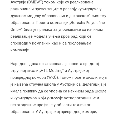
Аустрије (BMBWF) током које су реализоване
радионице и презентације о развоју курикулума у
дуалном моделу образовања и „школском” систему
образовања. Посета компанији „Borealis Polyolefine
GmbH” била је прилика за упознавање са начином
реализације модела учења кроз рад који се
спроводи у компанији као и са пословањем
компаније.
Наредног дана организована је посета средњој
стручној школи „HTL Mödling” и Аустријској
привредној комори (WKÖ). Током посете школи, која
је највећа стручна школа у Аустрији са, делегација је
имала прилику да се упозна са начином рада школе
и курикулумом који укључује четворогодишње и
петогодишње профиле у области техничког
образовања. У Аустријској привредној комори,