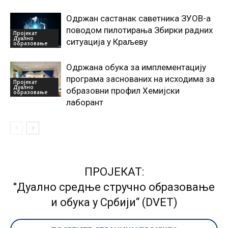
Одржан састанак саветника ЗУОВ-а
поводом пилотирања Збирки радних
Пројекат
Дуално
ситуација у Краљеву
образовање
Одржана обука за имплементацију
програма заснованих на исходима за
Пројекат
Дуално
образовни профил Хемијски
образовање
лаборант
ПРОЈЕКАТ:
''Дуално средње стручно образовање
и обука у Србији“ (DVET)