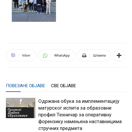
Viber
WhatsApp
Штампа
ПОВЕЗАНЕ ОБЈАВЕ
СВЕ ОБЈАВЕ
Одржана обука за имплементацију
матурског испита за образовни
Пројекат
Дуално
профил Техничар за оперативну
образовање
форензику намењена наставницима
стручних предмета