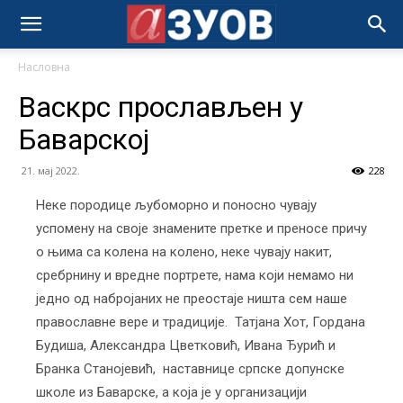
Насловна
Baскрс прослављен у
Баварској
21. мај 2022.
228
Неке породице љубоморно и поносно чувају
успомену на своје знамените претке и преносе причу
о њима са колена на колено, неке чувају накит,
сребрнину и вредне портрете, нама који немамо ни
једно од набројаних не преостаје ништа сем наше
православне вере и традиције. Татјана Хот, Гордана
Будиша, Александра Цветковић, Ивана Ђурић и
Бранка Станојевић, наставнице српске допунске
школе из Баварске, а која је у организацији