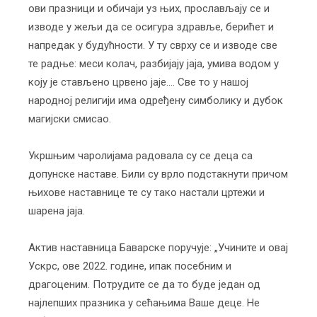
ови празници и обичаји уз њих, прослављају се и
изводе у жељи да се осигура здравље, берићет и
напредак у будућности. У ту сврху се и изводе све
те радње: меси колач, разбијају јаја, умива водом у
коју је стављено црвено јаје…. Све то у нашој
народној религији има одређену симболику и дубок
магијски смисао.
Укршњим чаролијама радовала су се деца са
допунске наставе. Били су врло подстакнути причом
њихове наставнице те су тако настали цртежи и
шарена јаја.
Актив наставница Баварске поручује: „Учините и овај
Ускрс, ове 2022. године, ипак посебним и
драгоценим. Потрудите се да то буде један од
најлепших празника у сећањима Ваше деце. Не