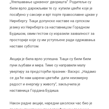
„Улепшавање црквеног дворишта“. Родитељи су
били врло дарежљиви те су купили цвеће које је
посађено у саксије и врт порте православне цркве у
Нирнбергу. Ђаци допунске наставе на српском
језику из Нирнберга са наставницом Горадном
Будишом, овим гестом су изразили захвалност за
просторије које су им уступљене ради одржавања
наставе суботом.
Акција је била врло успешна. Ђаци су били били
пуни љубави и мира. Тиме су направили малу
увертиру за предстојећи празник- Васкрс. „Надамо
се да ће нам шарени цветићи дати неизмерну
радост и енергију у животу“, закључила је
наставница Гордана Будиша.
Након радне акције, наредни школски час био је