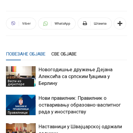
Viber
WhatsApp
Штампа
ПОВЕЗАНЕ ОБЈАВЕ
СВЕ ОБЈАВЕ
Новогодишње дружење Дејана
Алексића са српским ђацима у
Вести из
Берлину
дијаспоре
Нови правилник: Правилник о
остваривању образовно-васпитног
рада у иностранству
Правилници
Наставници у Швајцарској одржали