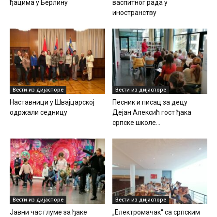
ђацима у Берлину
васпитног рада у
иностранству
Вести из дијаспоре
Вести из дијаспоре
Наставници у Швајцарској
Песник и писац за децу
одржали седницу
Дејан Алексић гост ђака
српске школе...
Вести из дијаспоре
Вести из дијаспоре
Јавни час глуме за ђаке
„Електромачак“ са српским