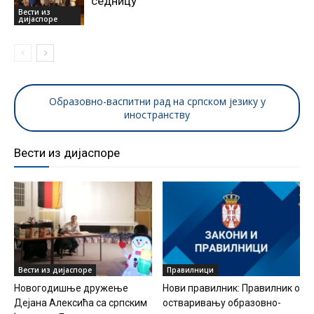
седницу
Вести из
дијаспоре
Образовно-васпитни рад на српском језику у
иностранству
Вести из дијаспоре
Вести из дијаспоре
Правилници
Новогодишње дружење
Нови правилник: Правилник о
Дејана Алексића са српским
остваривању образовно-