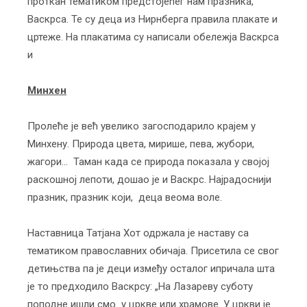
проткан тематиком предстојећег нам празника,
Васкрса. Те су деца из Нирнберга правила плакате и
цртеже. На плакатима су написали обележја Васкрса
и
Минхен
Пролеће је већ увелико загосподарило крајем у
Минхену. Природа цвета, мирише, пева, жубори,
жагори… Таман када се природа показала у својој
раскошној лепоти, дошао је и Васкрс. Најрадоснији
празник, празник који, деца веома воле.
Наставница Татјана Хот одржала је наставу са
тематиком православних обичаја. Присетила се свог
детињства па је деци између осталог ипричала шта
је то предходило Васкрсу: „На Лазареву суботу
поподне ишли смо у цркве или храмове. У цркви је