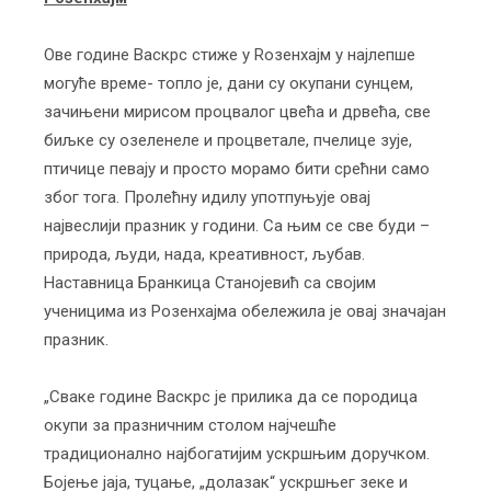
Ове године Васкрс стиже у Roзенхајм у најлепше
могуће време- топло је, дани су окупани сунцем,
зачињени мирисом процвалог цвећа и дрвећа, све
биљке су озеленеле и процветале, пчелице зује,
птичице певају и просто морамо бити срећни само
због тога. Пролећну идилу употпуњује овај
највеслији празник у години. Са њим се све буди –
природа, људи, нада, креативност, љубав.
Наставница Бранкица Станојевић са својим
ученицима из Розенхајма обележила је овај значајан
празник.
„Сваке године Васкрс је прилика да се породица
окупи за празничним столом најчешће
традиционално најбогатијим ускршњим доручком.
Бојење јаја, туцање, „долазак“ ускршњег зеке и