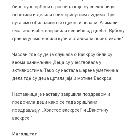
било пуно врбових гранчица које су свештеници
осветили и делили свим присутним људима. Три
пута смо обилазили око цркве и певали. Узимали
смо звончиће, направили венчиће од цвећа . Врбову
гранчицу смо носили кући и стављали поред иконе.“
Часови где су деца слушала о Васкрсу били су
веома занимљиви. Деца су учествовала у
активностима. Тако су настала шарена уметничка
дела где су деца цртала јаја и мотиве Васкрса.
Наставница је наставу завршила поздравом и
предочила деци како се тада хришћани
поздрављају: ,,Христос васкрсе!“ и ,,Ваистину
васкрсе!“
Инголштат