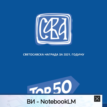
ВИ - NotebookLM