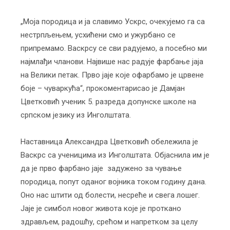
„Моја породица и ја славимо Ускрс, очекујемо га са
нестрпљењем, усхићени смо и ужурбано се
припремамо. Васкрсу се сви радујемо, а посебно ми
најмлађи чланови. Највише нас радује фарбање јаја
на Велики петак. Прво јаје које офарбамо је црвене
боје – чуваркућа“, прокоментарисао је Дамјан
Цветковић ученик 5. разреда допунске школе на
српском језику из Инголштата.
Наставница Александра Цветковић обележила је
Васкрс са ученицима из Инголштата. Објаснила им је
да је прво фарбано јаје задужено за чување
породица, попут оданог војника током годину дана.
Оно нас штити од болести, несреће и свега лошег.
Јаје је симбол новог живота које је проткано
здрављем, радошћу, срећом и напретком за целу