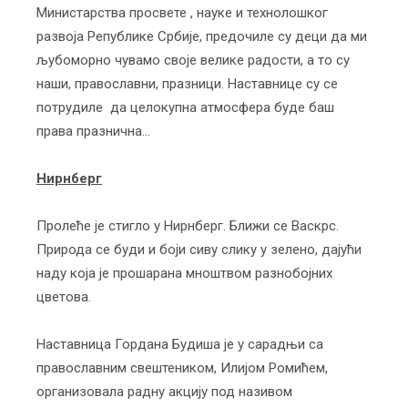
Министарства просвете , науке и технолошког
развоја Републике Србије, предочиле су деци да ми
љубоморно чувамо своје велике радости, а то су
наши, православни, празници. Наставнице су се
потрудиле да целокупна атмосфера буде баш
права празнична…
Нирнберг
Пролеће је стигло у Нирнберг. Ближи се Васкрс.
Природа се буди и боји сиву слику у зелено, дајући
наду која је прошарана мноштвом разнобојних
цветова.
Наставница Гордана Будиша је у сарадњи са
православним свештеником, Илијом Ромићем,
организовала радну акцију под називом