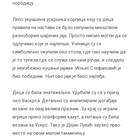
породицу.
Лепо украшена ускршња корпица коју су деца
правила на настави се брзо напунила мноштвом
разнобојних шарених јаја. Просто нисмо могли да се
одлучимо које је најлепше. Ученици су се
симболично окупили око стола, где смо научили да
је то трпеза где се служи свечани ручак, и следило
је неизбежно куцање јајима. Игњат Стефановић је
био победник. Његово јаје је било најтвђе.
Деца су била знатижељна. Удубили су се у причу
око Васкрса. Детаљно су анализирали догађаје
везане за овај велики празник. За крај су играли
игрице преко платформе кахут, а питања су била
везана за Ускрс. Тако је Дејан Лукић заузео прво
место на овом малом такмичењу.