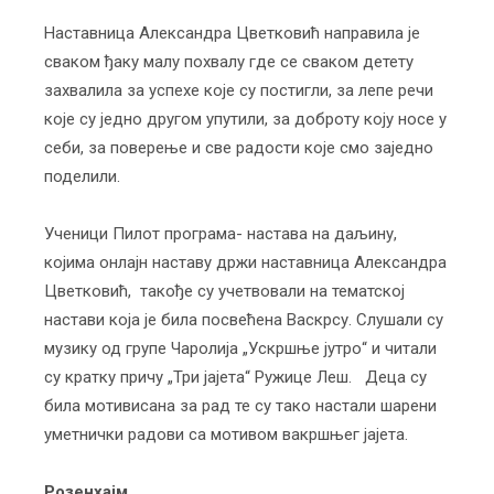
Наставница Александра Цветковић направила је
сваком ђаку малу похвалу где се сваком детету
захвалила за успехе које су постигли, за лепе речи
које су једно другом упутили, за доброту коју носе у
себи, за поверење и све радости које смо заједно
поделили.
Ученици Пилот програма- настава на даљину,
којима онлајн наставу држи наставница Александра
Цветковић, такође су учетвовали на тематској
настави која је била посвећена Васкрсу. Слушали су
музику од групе Чаролија „Ускршње јутро“ и читали
су кратку причу „Три јајета“ Ружице Леш. Деца су
била мотивисана за рад те су тако настали шарени
уметнички радови са мотивом вакршњег јајета.
Розенхајм