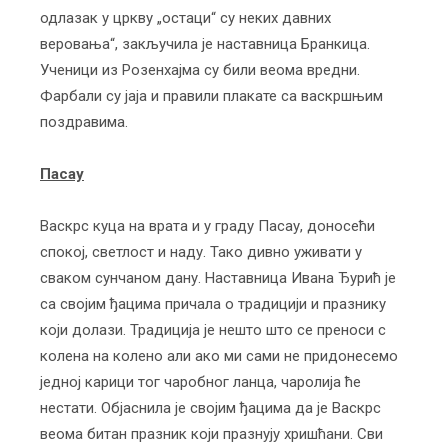
одлазак у цркву „остаци“ су неких давних
веровања“, закључила је наставница Бранкица.
Ученици из Розенхајма су били веома вредни.
Фарбали су јаја и правили плакате са васкршњим
поздравима.
Пасау
Васкрс куца на врата и у граду Пасау, доносећи
спокој, светлост и наду. Тако дивно уживати у
сваком сунчаном дану. Наставница Ивана Ђурић је
са својим ђацима причала о традицији и празнику
који долази. Традиција је нешто што се преноси с
колена на колено али ако ми сами не придонесемо
једној карици тог чаробног ланца, чаролија ће
нестати. Објаснила је својим ђацима да је Васкрс
веома битан празник који празнују хришћани. Сви