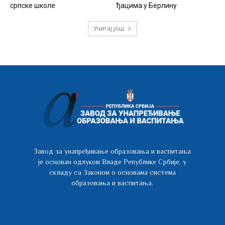
српске школе
ђацима у Берлину
Учитај још
Завод за унапређивање образовања и васпитања
је основан одлуком Владе Републике Србије, у
складу са Законом о основама система
образовања и васпитања.