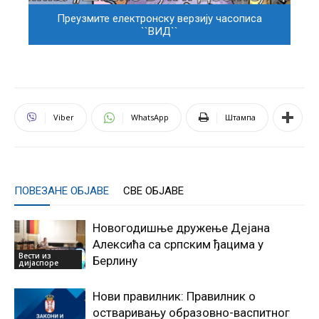
Преузмите електронску верзију часописа
``ВИД``
Viber
WhatsApp
Штампа
ПОВЕЗАНЕ ОБЈАВЕ
СВЕ ОБЈАВЕ
Новогодишње дружење Дејана
Алексића са српским ђацима у
Вести из
Берлину
дијаспоре
Нови правилник: Правилник о
остваривању образовно-васпитног