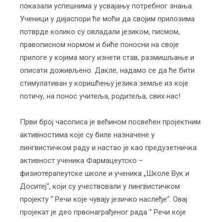
показали успешнима у усвајању потребног знања.
Ученици у дијаспори ће моћи да својим прилозима
потврде колико су овладали језиком, писмом,
правописном нормом и биће поносни на своје
прилоге у којима могу изнети став, размишљање и
описати доживљено. Дакле, надамо се да ће бити
стимулативан у коришћењу језика земље из које
потичу, на понос учитеља, родитеља, свих нас!
Први број часописа је већином посвећен пројектним
активностима које су биле назначене у
лингвистичком раду и настао је као предузетничка
активност ученика Фармацеутско –
физиотерапеутске школе и ученика „Школе Вук и
Доситеј“, који су учествовали у лингвистичком
пројекту “ Речи које чувају језичко наслеђе“. Овај
пројекат је део првонаграђеног рада “ Речи које