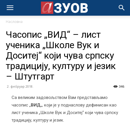
Насловна
Часопис „ВИД“ – лист
ученика „Школе Вук и
Доситеј“ који чува српску
традицију, културу и језик
– Штутгарт
2. фебруар 2018.
346
Са великим задовољством Вам представљамо
часопис „
ВИД
„, који је у поднаслову дефинисан као
лист ученика „Школе Вук и Доситеј“ који чува српску
традицију, културу и језик.