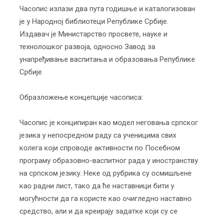
Часопис излази два пута годишње и каталогизован
је у Народној библиотеци Републике Србије.
Издавач је Министарство просвете, науке и
технолошког развоја, односно Завод за
унапређивање васпитања и образовања Републике
Србије.
Образложење концепције часописа:
Часопис је конципиран као модел неговања српског
језика у непосредном раду са ученицима свих
колега који спроводе активности по Посебном
програму образовно-васпитног рада у иностранству
на српском језику. Неке од рубрика су осмишљене
као радни лист, тако да ће наставници бити у
могућности да га користе као очигледно наставно
средство, али и да креирају задатке који су се