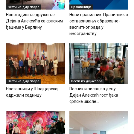
Вести из дијаспоре
Правилници
Новогодишње дружење
Нови правилник: Правилник о
Дејана Алексића са српским
остваривању образовно-
ђацима у Берлину
васпитног рада у
иностранству
Вести из дијаспоре
Вести из дијаспоре
Наставници у Швајцарској
Песник и писац за децу
одржали седницу
Дејан Алексић гост ђака
српске школе...