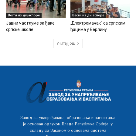
Вести из дијаспоре
Вести из дијаспоре
Јавни час глуме за ђаке
„Електромачак“ са српским
српске школе
ђацима у Берлину
Учитај још
Завод за унапређивање образовања и васпитања
је основан одлуком Владе Републике Србије, у
складу са Законом о основама система