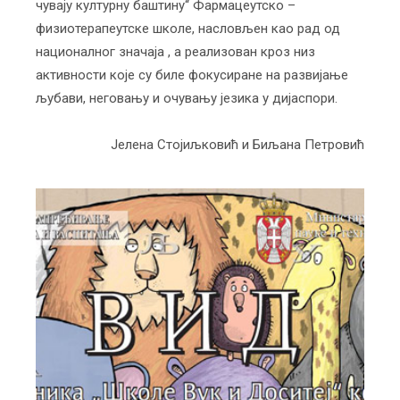
чувају културну баштину“ Фармацеутско –
физиотерапеутске школе, насловљен као рад од
националног значаја , а реализован кроз низ
активности које су биле фокусиране на развијање
љубави, неговању и очувању језика у дијаспори.
Јелена Стојиљковић и Биљана Петровић