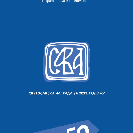
образовања и васпитања.