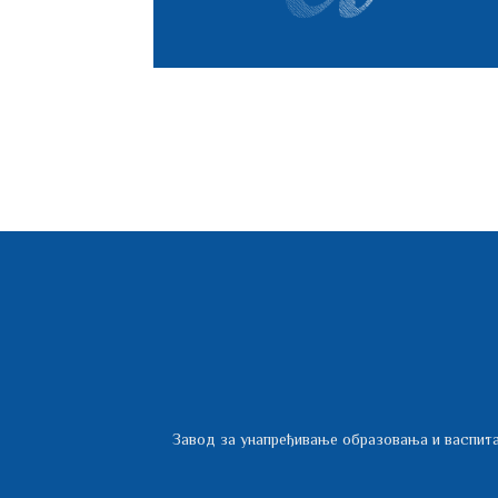
васпитања
Завод за унапређивање образовања и васпита