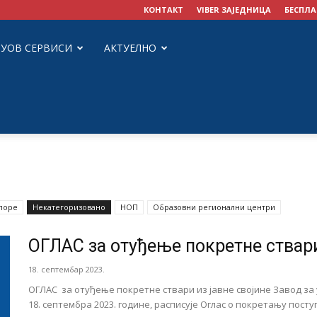
КОНТАКТ
VIBER ЗАЈЕДНИЦА
БЕСПЛА
ЗУОВ СЕРВИСИ
АКТУЕЛНО
споре
Некатегоризовано
НОП
Образовни регионални центри
ОГЛАС за отуђење покретне ствари
18. септембар 2023.
ОГЛАС за отуђење покретне ствари из јавне својине Завод з
18. септембра 2023. године, расписује Оглас о покретању посту