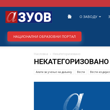
Завод
О ЗАВОДУ
за
НАЦИОНАЛНИ ОБРАЗОВНИ ПОРТАЛ
Насловна
Некатегоризовано
унапређивање
НЕКАТЕГОРИЗОВАНО
Алати за учење на даљину
Вести
Вести из дија
образовања
и