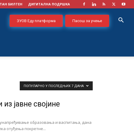
ТАН БИЛТЕН
ДИГИТАЛНА ПОДРШКА
ЗУОВ Еду платформа
Пасош за учење
ПОПУЛАРНО У ПОСЛЕДЊИХ 7 ДАНА
 из јавне својине
а унапређивање образовања и васпитања, дана
пка отуђења покретне...