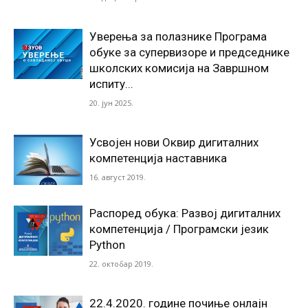
Уверења за полазнике Програмa
обуке за супервизоре и председнике
школских комисија на Завршном
испиту...
20. јун 2025.
Усвојен нови Оквир дигиталних
компетенција наставника
16. август 2019.
Распоред обука: Развој дигиталних
компетенција / Програмски језик
Python
22. октобар 2019.
22.4.2020. године почиње онлајн