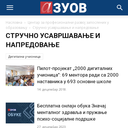
Насловна
Центар за професионални развој запослених у
образовању
Стручно усавршавање и напредовање
СТРУЧНО УСАВРШАВАЊЕ И
НАПРЕДОВАЊЕ
Дигитална учионица
Пилот-пројекат „2000 дигиталних
учионица”: 69 ментора ради са 2000
наставника у 693 основне школе
14. децембар 2018.
Бесплатна онлајн обука Значај
менталног здравља и пружање
психо-социјалне подршке
27. децембар 2023.