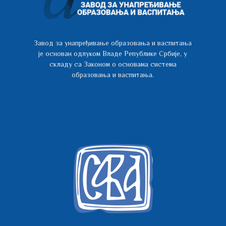
Завод за унапређивање образовања и васпитања
је основан одлуком Владе Републике Србије, у
складу са Законом о основама система
образовања и васпитања.