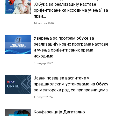
„Обука за реализацију наставе
оријентисане ка исходима учења“ за
први...
16. април 2020.
Уверења за програм обуке за
реализацију нових програма наставе
и учења оријентисаних према
исходима
5. јануар 2022.
Јавни позив за васпитаче у
предшколским установама на Обуку
за менторски рад са приправницима
1. август 2024.
Конференција Дигитално