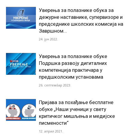
Уверења за полазнике обука за
дежурне наставнике, супервизоре и
председнике школских комисија на
Завршном...
24. јун 2022.
Уверења за полазнике обуке
Подршка развоју дигиталних
компетенција практичара у
предшколским установама
26. септембар 2023.
Пријава за похађање бесплатне
обуке „Наши ученици у свету
критичког мишљења и медијске
писмености“
12. април 2021.