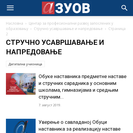
Насловна
Центар за професионални развој запослених у
образовању
Стручно усавршавање и напредовање
Страница
2
СТРУЧНО УСАВРШАВАЊЕ И
НАПРЕДОВАЊЕ
Дигитална учионица
Oбукe наставника предметне наставе
и стручних сарадника у основним
школама, гимназијама и средњим
стручним...
7. август 2019.
Уверење о савладаној Обуци
наставника за реализацију наставе