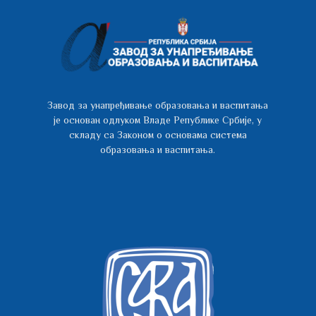
Завод за унапређивање образовања и васпитања
је основан одлуком Владе Републике Србије, у
складу са Законом о основама система
образовања и васпитања.