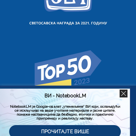
ВИ - NotebookLM
Користимо колачиће на овој веб страници да бисмо вам
побољшали искуство коришћења нашег сајта тако што
ћемо запамтити ваше жељене поставке. Кликом на
NotebookLM је Google-ов алат „утемељене“ ВИ који, ослањајући
се искључиво на ваше учитане материјале и јасне цитате,
„Прихвати све“, пристајете на употребу СВИХ колачића.
помаже наставницима да безбедно, етички и практично
Међутим, можете да посетите „Подешавање колачића“
припремају и реализују наставу.
да бисте дали контролисану сагласност.
Политика приватности
Услови коришћења (Лиценца)
ПРОЧИТАЈТЕ ВИШЕ
Подешавање колачића
Прихвати све