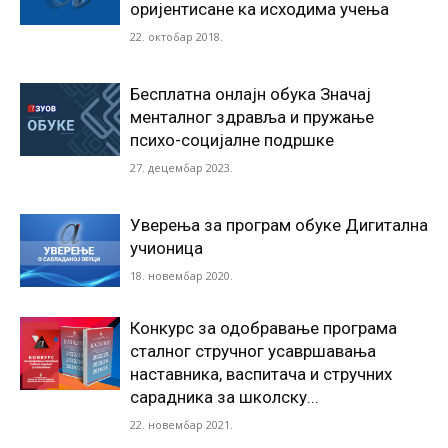
оријентисане ка исходима учења
22. октобар 2018.
Бесплатна онлајн обука Значај
менталног здравља и пружање
психо-социјалне подршке
27. децембар 2023.
Уверења за програм обуке Дигитална
учионица
18. новембар 2020.
Конкурс за одобравање програма
сталног стручног усавршавања
наставника, васпитача и стручних
сарадника за школску...
22. новембар 2021.