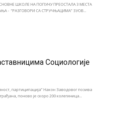
СНОВНЕ ШКОЛЕ НА ПОПУНУ ПРЕОСТАЛА 3 МЕСТА
А - “РАЗГОВОРИ СА СТРУЧЊАЦИМА” ЗУОВ...
аставницима Социологије
лност, партиципација” Након Заводовог позива
ађана, поново је скоро 200 колегиница...