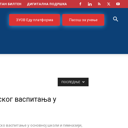
ТАН БИЛТЕН
ДИГИТАЛНА ПОДРШКА
ЗУОВ Еду платформа
Пасош за учење
ПОСЛЕДЊЕ
ског васпитања у
о васпитање у основној школи и гимназији,