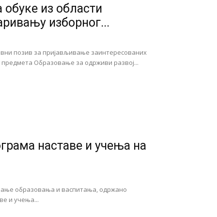
 обуке из области
ривању изборног...
авни позив за пријављивање заинтересованих
предмета Образовање за одрживи развој...
грама наставе и учења на
ђивање образовања и васпитања, одржано
е и учења...