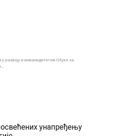
а у развоју и инвалидитетом Обуке за
..
посвећених унапређењу
гије