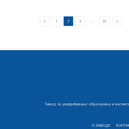
...
1
2
3
25
Завод за унапређивање образовања и васпита
О ЗАВОДУ
КОНТА