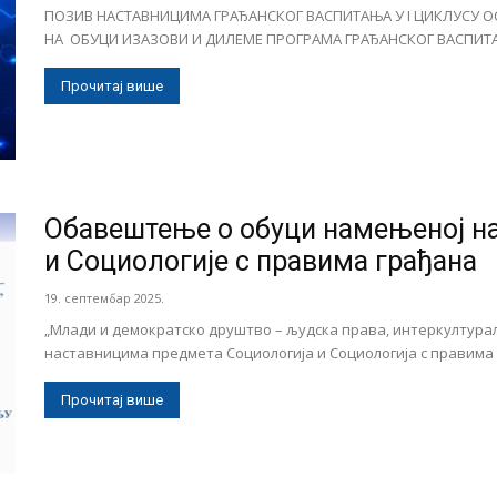
ПОЗИВ НАСТАВНИЦИМА ГРАЂАНСКОГ ВАСПИТАЊА У I ЦИКЛУСУ О
НА ОБУЦИ ИЗАЗОВИ И ДИЛЕМЕ ПРОГРАМА ГРАЂАНСКОГ ВАСПИТАЊ
Прочитај више
Обавештење о обуци намењеној н
и Социологије с правима грађана
19. септембар 2025.
„Млади и демократско друштво – људска права, интеркултура
наставницима предмета Социологија и Социологија с правима гр
Прочитај више