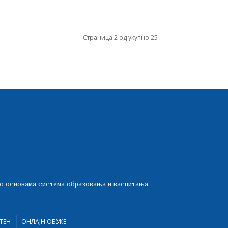
Страница 2 од укупно 25
 о основама система образовања и васпитања.
ТЕН
ОНЛАЈН ОБУКЕ