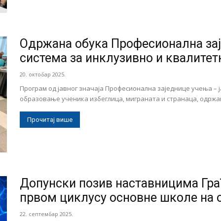
Одржана обука Професионална зај
система за инклузивно и квалитет
20. октобар 2025.
Програм од јавног значаја Професионална заједнице учења – 
образовање ученика избеглица, миграната и странаца, одржан је
Прочитај више
Допунски позив наставницима Гра
првом циклусу основне школе на 
22. септембар 2025.