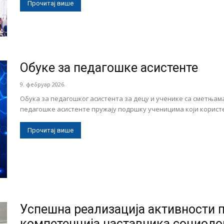
Прочитај више
Обуке за педагошке асистенте
9. фебруар 2026.
Oбукa за педагошког асистента за децу и ученике са сметњам
педагошке асистенте пружају подршку ученицима који користе.
Прочитај више
Успешна реализација активности 
компетенција наставника социоло