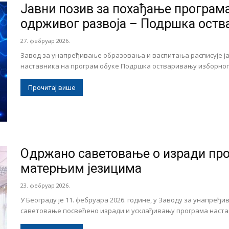
Јавни позив за похађање програма
одрживог развоја – Подршка оства
27. фебруар 2026.
Завод за унапређивање образовања и васпитања расписује ј
наставника на програм обуке Подршка остваривању изборног 
Прочитај више
Одржано саветовање о изради про
матерњим језицима
23. фебруар 2026.
У Београду је 11. фебруара 2026. године, у Заводу за унапре
саветовање посвећено изради и усклађивању програма настав