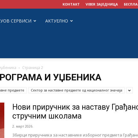
КОНТАКТ
VIBER ЗАЈЕДНИЦА
БЕСПЛА
ЗУОВ СЕРВИСИ
АКТУЕЛНО
 уџбеника
Страница 2
ПРОГРАМА И УЏБЕНИКА
авне предмете
Сектор за наставне предмете од националног значаја
Нови приручник за наставу Грађан
стручним школама
2. март 2026.
Збирци приручника за наставнике изборног предмета Грађанск