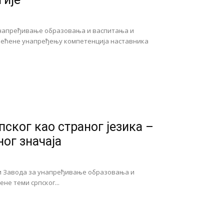
а унапређивање образовања и васпитања и
освећене унапређењу компетенција наставника
ског као страног језика –
ог значаја
и Завода за унапређивање образовања и
не теми српског...