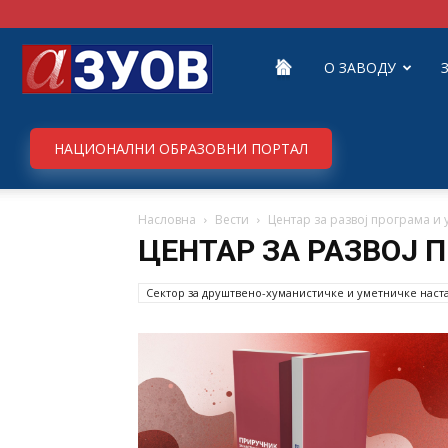
Завод
О ЗАВОДУ
за
НАЦИОНАЛНИ ОБРАЗОВНИ ПОРТАЛ
Насловна
Вести
Центар за развој програма и
унапређивање
ЦЕНТАР ЗА РАЗВОЈ 
Сектор за друштвено-хуманистичке и уметничке наст
образовања
и