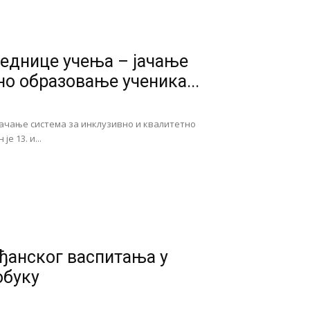
еднице учења – јачање
но образовање ученика...
јачање система за инклузивно и квалитетно
 13. и...
ђанског васпитања у
обуку