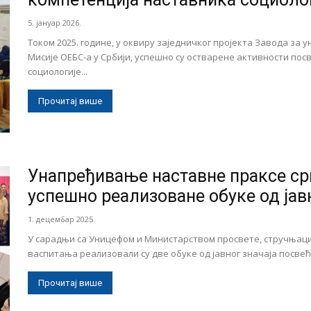
5. јануар 2026.
Током 2025. године, у оквиру заједничког пројекта Завода з
Мисије ОЕБС-а у Србији, успешно су остварене активности п
социологије...
Прочитај више
Унапређивање наставне праксе срп
успешно реализоване обуке од јавн
1. децембар 2025.
У сарадњи са Уницефом и Министарством просвете, стручњац
васпитања реализовали су две обуке од јавног значаја посвеће
Прочитај више