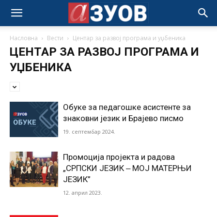
Насловна
Вести
Центар за развој програма и уџбеника
ЦЕНТАР ЗА РАЗВОЈ ПРОГРАМА И
УЏБЕНИКА
Обуке за педагошке асистенте за
знаковни језик и Брајево писмо
19. септембар 2024.
Промоција пројекта и радова
„СРПСКИ ЈЕЗИК ‒ МОЈ МАТЕРЊИ
ЈЕЗИК”
12. април 2023.