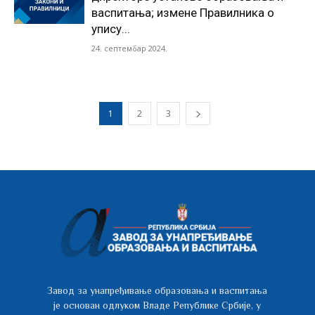
васпитања; измене Правилника о
упису...
24. септембар 2024.
1
2
3
Завод за унапређивање образовања и васпитања
је основан одлуком Владе Републике Србије, у