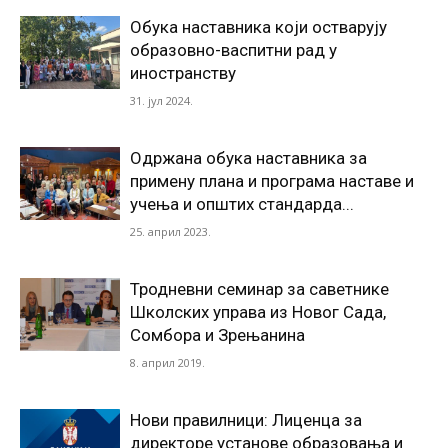
Обука наставника који остварују
образовно-васпитни рад у
иностранству
31. јул 2024.
Одржана обука наставника за
примену плана и програма наставе и
учења и општих стандарда...
25. април 2023.
Тродневни семинар за саветнике
Школских управа из Новог Сада,
Сомбора и Зрењанина
8. април 2019.
Нови правилници: Лиценца за
директоре установе образовања и