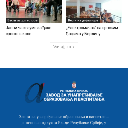
Вести из дијаспоре
Вести из дијаспоре
Јавни час глуме за ђаке
„Електромачак“ са српским
српске школе
ђацима у Берлину
Учитај још
Завод за унапређивање образовања и васпитања
је основан одлуком Владе Републике Србије, у