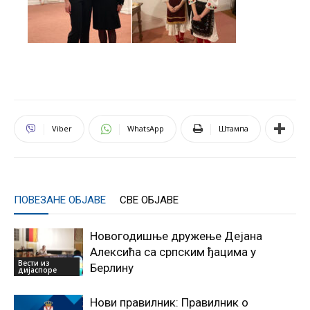
Viber
WhatsApp
Штампа
ПОВЕЗАНЕ ОБЈАВЕ
СВЕ ОБЈАВЕ
Новогодишње дружење Дејана
Алексића са српским ђацима у
Вести из
Берлину
дијаспоре
Нови правилник: Правилник о