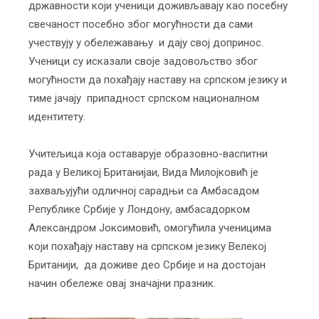
државности који ученици доживљавају као посебну
свечаност посебно због могућности да сами
учествују у обележавању и дају свој допринос.
Ученици су исказали своје задовољство због
могућности да похађају наставу на српском језику и
тиме јачају припадност српском националном
идентитету.
Учитељица која оставарује образовно-васпитни
рада у Великој Британијаи, Вида Милојковић је
захваљујући одличној сарадњи са Амбасадом
Републике Србије у Лондону, амбасадорком
Александром Јоксимовић, омогућила ученицима
који похађају наставу на српском језику Велекој
Британији, да доживе део Србије и на достојан
начин обележе овај значајни празник.