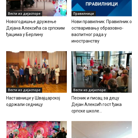
Вести из дијаспоре
Правилници
Новогодишње дружење
Нови правилник: Правилник о
Дејана Алексића са српским
остваривању образовно-
ђацима у Берлину
васпитног рада у
иностранству
Вести из дијаспоре
Вести из дијаспоре
Наставници у Швајцарској
Песник и писац за децу
одржали седницу
Дејан Алексић гост ђака
српске школе...