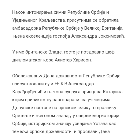
Након интонирања химни Републике Србије и
Уједињеног Краљевства, присутнима се обратила
амбасадорка Републике Србије у Великој Британији,
њена екселенција госпођа Александра Јоксимовић.
У име британске Владе, госте је поздравио шеф
дипломатског кора Алистер Харисон.
Обележавању Дана државности Републике Србије
присуствовали су и Њ.К.В.Александар
Карађорђевић и његова супруга принцеза Катарина
којим приликом су разговарали са ученицима
Допунске наставе на српском језику о празнику
Сретење и његовом значају у савременој историји
Србије, историјском значају усвајања Устава као
темеља српске државности и прослави Дана