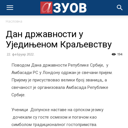
Насловна
Дан државности у
Уједињеном Краљевству
22. фебруар 2022.
194
Поводом Дана државности Републике Србије, у
Амбасади РС у Лондону одржан је свечани пријем.
Пријему је присуствовао велики број званица,, а
свечаност је организовала Амбасада Републике
Србијe.
Ученици Допунске наставе на српском језику
дочекали су госте осмехом и погачом као
симболом традиционалног гостопримства.