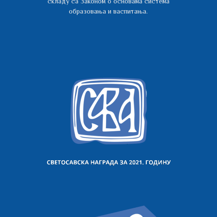
складу са Законом о основама система
образовања и васпитања.