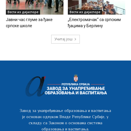
Вести из дијаспоре
Вести из дијаспоре
Јавни час глуме за ђаке
„Електромачак“ са српским
српске школе
ђацима у Берлину
Учитај још
Завод за унапређивање образовања и васпитања
је основан одлуком Владе Републике Србије, у
складу са Законом о основама система
образовања и васпитања.