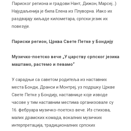
Париског региона и градови Нант, Дижон, Марсеј…)
Најудаљенија је била Елена из Плуворна. Иако их
раздвајају хиљаде километара, српски језик их
повезује.
Париски регион, Црква Свете Петке у Бондију
Музичко-поетско вече „У царству српског језика
маштамо, растемо и певамо“
У сарадњи са саветом родитеља из наставних
места Бонди, Дранси и Монтреј, уз подршку Цркве
Свете Петке у Бондију, наставнице које изводе
часове у тим наставним местима организовале су
16. фебруара музичко-поетско вече. Из стихова,
малих драмских комада, вокалних музичких
интерпретација, традиционалних српских