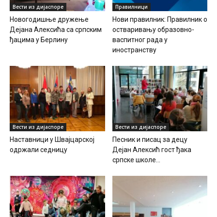
Вести из дијаспоре
Правилници
Новогодишње дружење
Нови правилник: Правилник о
Дејана Алексића са српским
остваривању образовно-
ђацима у Берлину
васпитног рада у
иностранству
Вести из дијаспоре
Вести из дијаспоре
Наставници у Швајцарској
Песник и писац за децу
одржали седницу
Дејан Алексић гост ђака
српске школе...