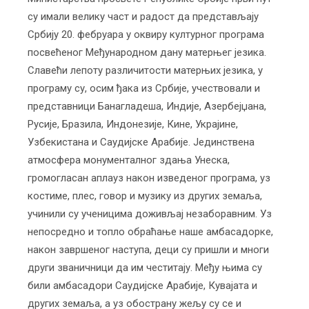
су имали велику част и радост да представљају
Србију 20. фебруара у оквиру културног програма
посвећеног Међународном дану матерњег језика.
Славећи лепоту различитости матерњих језика, у
програму су, осим ђака из Србије, учествовали и
представници Банагладеша, Индије, Азербејџана,
Русије, Бразила, Индонезије, Кине, Украјине,
Узбекистана и Саудијске Арабије. Јединствена
атмосфера монументалног здања Унеска,
громогласан аплауз након изведеног програма, уз
костиме, плес, говор и музику из других земаља,
учинили су ученицима доживљај незаборавним. Уз
непосредно и топло обраћање наше амбасадорке,
након завршеног наступа, деци су пришли и многи
други званичници да им честитају. Међу њима су
били амбасадори Саудијске Арабије, Кувајата и
других земаља, а уз обострану жељу су се и