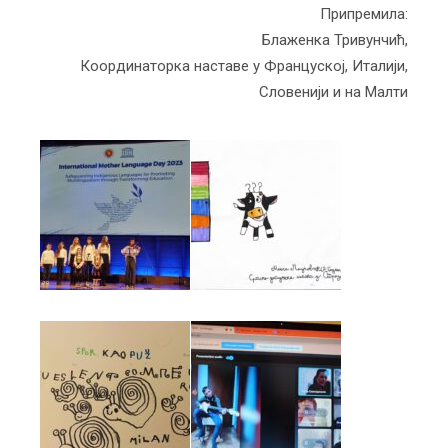
Припремила:
Блаженка Тривунчић,
Координаторка наставе у Француској, Италији,
Словенији и на Малти