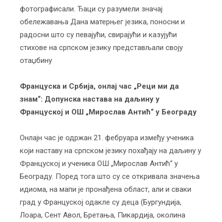
фотографисали. Ђаци су разумели значај
обележавања Дана матерњег језика, поносни и
радосни што су певајући, свирајући и казујући
стихове на српском језику представљали своју
отаџбину
Француска и Србија, онлај час „Реци ми да
знам“: Допунска настава на даљину у
Француској и ОШ „Мирослав Антић“ у Београду
Онлајн час је одржан 21. фебруара између ученика
који наставу на српском језику похађају на даљину у
Француској и ученика ОШ „Мирослав Антић“ у
Београду. Поред тога што су се откривала значења
идиома, на мапи је пронађена област, али и сваки
град у Француској одакле су деца (Бургундија,
Лоара, Сент Авол, Бретања, Пикардија, околина