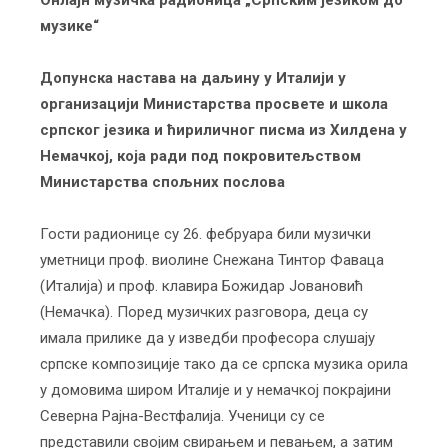
Онлајн музичка радионица „Српским језиком до
музике“
Допунска настава на даљину у Италији у
организацији Министарства просвете и школа
српског језика и ћириличног писма из Хилдена у
Немачкој, која ради под покровитељством
Министарства спољних послова
Гости радионице су 26. фебруара били музички
уметници проф. виолине Снежана Тинтор Фаваца
(Италија) и проф. клавира Божидар Јовановић
(Немачка). Поред музичких разговора, деца су
имала прилике да у изведби професора слушају
српске композиције тако да се српска музика орила
у домовима широм Италије и у немачкој покрајини
Северна Рајна-Вестфалија. Ученици су се
представили својим свирањем и певањем, а затим