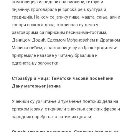
композиција изведених на виолини, гитари и
пијанину, проговарала је српска реч, култура и
традиција. На ком се језику пише, машта, сања, али и
говори свакога дана, откривала су деца у
разговорима са париским песницима-гостима,
Даницом Додић, Едхемом Мрђановићем и Драганом
Маринковићем, а наставнице су за ђачке родитеље
припремиле изазове у читању брзалица и
одгонетању загонетки.
Стразбур и Ница: Тематски часови посвећени
Дану матерњег језика
Ученици су уз читање и тумачење поетских дела на
српском језику, откривали значења српских фраза и
народних поређења, а затим их цртали.