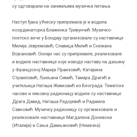
су одговарали на занимљива музичка питања.
Наступ ђака уУнеску припремала је и водила
координаторка Блаженка Тривунчић. Музичко-
поетско вече у Бондију организовале су наставнице
Милија Јевремовић, Славица Милић и Снежана
Војкановић. Онлајн час су припремиле, реализовале
и водиле наставнице које изводе наставу на даљину
у Француској Марија Праизовић, Катарина
Страиловић, Љиљана Симић, Тамара Драгић и
учитељица Наташа Живковић из Београда. Тематске
часове и ликовну радионицу водиле су наставнице
Драга Давид, Наташа Радојевић и Радмила
Савковић. Музичку радионицу су организовале и
реализовале наставнице Магдалена Доневски
(Италија) и Сања Дамњановић (Немачка).