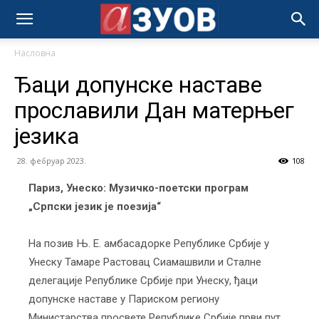
Насловна
Ђаци допунске наставе
прославили Дан матерњег
језика
28. фебруар 2023.
108
Париз, Унеско: Музичко-поетски програм
„Српски језик је поезија“
На позив Њ. Е. амбасадорке Републике Србије у
Унеску Тамаре Растовац Сиамашвили и Сталне
делегације Републике Србије при Унеску, ђаци
допунске наставе у Париском региону
Министарства просвете Републике Србије први пут