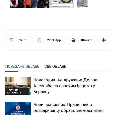
Viber
WhatsApp
Штампа
ПОВЕЗАНЕ ОБЈАВЕ
СВЕ ОБЈАВЕ
Новогодишње дружење Дејана
Алексића са српским ђацима у
Вести из
Берлину
дијаспоре
Нови правилник: Правилник о
остваривању образовно-васпитног