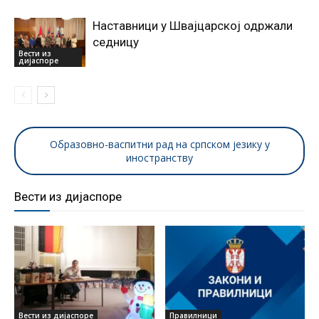
Наставници у Швајцарској одржали
седницу
Вести из
дијаспоре
Образовно-васпитни рад на српском језику у
иностранству
Вести из дијаспоре
Вести из дијаспоре
Правилници