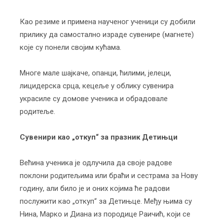
Као резиме и примена наученог ученици су добили
прилику да самостално израде сувенире (магнете)
које су понели својим кућама.
Многе мале шајкаче, опанци, ћилими, јелеци,
лицидерска срца, кецеље у облику сувенира
украсиле су домове ученика и обрадовале
родитеље.
Сувенири као „откуп“ за празник Детињци
Већина ученика је одлучила да своје радове
поклони родитељима или браћи и сестрама за Нову
годину, али било је и оних којима ће радови
послужити као „откуп“ за Детињце. Међу њима су
Нина, Марко и Диана из породице Раичић, који се