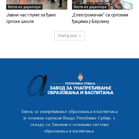
Вести из дијаспоре
Вести из дијаспоре
Јавни час глуме за ђаке
„Електромачак“ са српским
српске школе
ђацима у Берлину
Учитај још
Завод за унапређивање образовања и васпитања
је основан одлуком Владе Републике Србије, у
складу са Законом о основама система
образовања и васпитања.