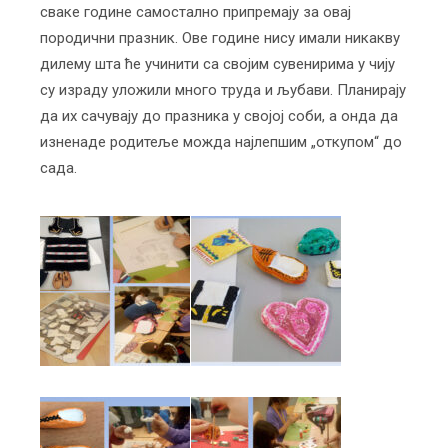
сваке године самостално припремају за овај
породични празник. Ове године нису имали никакву
дилему шта ће учинити са својим сувенирима у чију
су израду уложили много труда и љубави. Планирају
да их сачувају до празника у својој соби, а онда да
изненаде родитеље можда најлепшим „откупом“ до
сада.