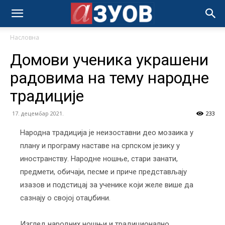
Насловна
Домови ученика украшени
радовима на тему народне
традиције
17. децембар 2021.
233
Народна традиција је неизоставни део мозаика у
плану и програму наставе на српском језику у
иностранству. Народне ношње, стари занати,
предмети, обичаји, песме и приче представљају
изазов и подстицај за ученике који желе више да
сазнају о својој отаџбини.
Изглед народних ношњи и традиционално