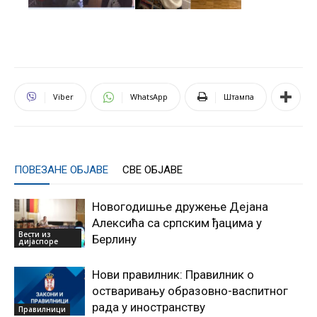
Viber
WhatsApp
Штампа
ПОВЕЗАНЕ ОБЈАВЕ
СВЕ ОБЈАВЕ
Новогодишње дружење Дејана
Алексића са српским ђацима у
Вести из
Берлину
дијаспоре
Нови правилник: Правилник о
остваривању образовно-васпитног
рада у иностранству
Правилници