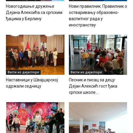
Новогодишње дружење
Нови правилник: Правилник о
Дејана Алексића са српским
остваривању образовно-
ђацима у Берлину
васпитног рада у
иностранству
Вести из дијаспоре
Вести из дијаспоре
Наставници у Швајцарској
Песник и писац за децу
одржали седницу
Дејан Алексић гост ђака
српске школе...