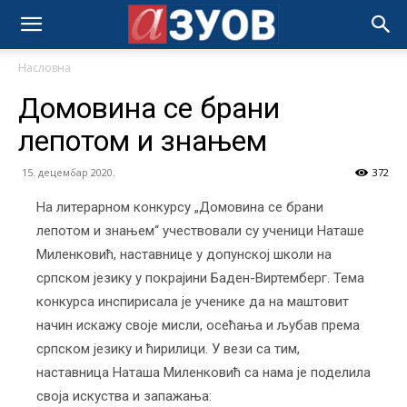
Насловна
Домовина се брани
лепотом и знањем
15. децембар 2020.
372
На литерарном конкурсу „Домовина се брани
лепотом и знањем“ учествовали су ученици Наташе
Миленковић, наставнице у допунској школи на
српском језику у покрајини Баден-Виртемберг. Тема
конкурса инспирисала је ученике да на маштовит
начин искажу своје мисли, осећања и љубав према
српском језику и ћирилици. У вези са тим,
наставница Наташа Миленковић са нама је поделила
своја искуства и запажања: