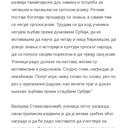
развија такмичарски дух, навика и потреба за
читањем и писањем на српском језику. Речник
постаје богатији, проширују се знања, а самим тим
се негује српски језик. Трудим се да код ученика
негујем љубав према домовини Србији, да их
мотивишем да науче да читају и пишу ћирилицом, да
усвоје знања о историји и култури српског народа,
да се поносе својим пореклом и да чувају свој језик.
Ученици радо долазе на наставу, веома су
мотивисани и радознали. Сходно томе, напредак је
неизбежан. Попут игре, нижу слово по слово, реч по
реч у оригиналне радове, као вечити траг и доказ
њихове љубави према отаџбини Србији.“
Валерија Станисављевић, ученица петог разреда,
овом приликом изјавила је да је веома срећна због
награде и да ће радо наставити да учествује на