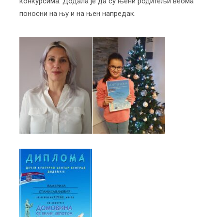
конкурсима. Додала је да су њени родитељи веома
поносни на њу и на њен напредак.