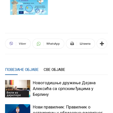
Viber
WhatsApp
Штампа
ПОВЕЗАНЕ ОБЈАВЕ
СВЕ ОБЈАВЕ
Новогодишње дружење Дејана
Алексића са српским ђацима у
Вести из
Берлину
дијаспоре
Нови правилник: Правилник о
остваривању образовно-васпитног