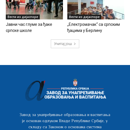
Вести из дијаспоре
Вести из дијаспоре
Јавни час глуме за ђаке
„Електромачак“ са српским
српске школе
ђацима у Берлину
Учитај још
Завод за унапређивање образовања и васпитања
је основан одлуком Владе Републике Србије, у
складу са Законом о основама система