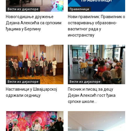
Вести из дијаспоре
Правилници
Новогодишње дружење
Нови правилник: Правилник о
Дејана Алексића са српским
остваривању образовно-
ђацима у Берлину
васпитног рада у
иностранству
Вести из дијаспоре
Вести из дијаспоре
Наставници у Швајцарској
Песник и писац за децу
одржали седницу
Дејан Алексић гост ђака
српске школе...