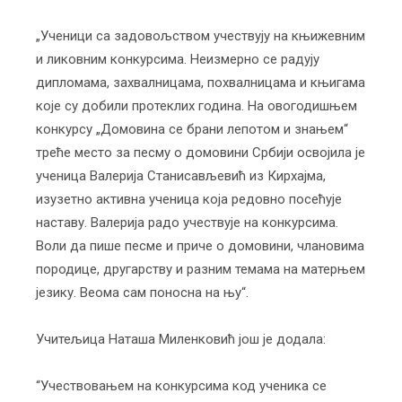
„Ученици са задовољством учествују на књижевним
и ликовним конкурсима. Неизмерно се радују
дипломама, захвалницама, похвалницама и књигама
које су добили протеклих година. На овогодишњем
конкурсу „Домовина се брани лепотом и знањем“
треће место за песму о домовини Србији освојила је
ученица Валерија Станисављевић из Кирхајма,
изузетно активна ученица која редовно посећује
наставу. Валерија радо учествује на конкурсима.
Воли да пише песме и приче о домовини, члановима
породице, другарству и разним темама на матерњем
језику. Веома сам поносна на њу“.
Учитељица Наташа Миленковић још је додала:
“Учествовањем на конкурсима код ученика се