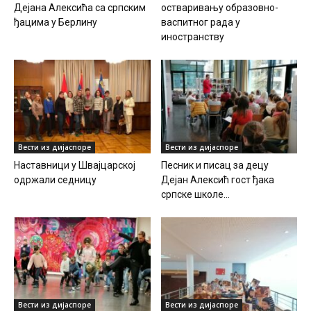
Дејана Алексића са српским
остваривању образовно-
ђацима у Берлину
васпитног рада у
иностранству
Вести из дијаспоре
Вести из дијаспоре
Наставници у Швајцарској
Песник и писац за децу
одржали седницу
Дејан Алексић гост ђака
српске школе...
Вести из дијаспоре
Вести из дијаспоре