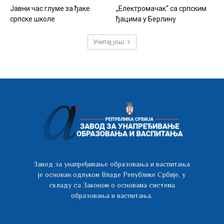
Јавни час глуме за ђаке
„Електромачак“ са српским
српске школе
ђацима у Берлину
Учитај још
Завод за унапређивање образовања и васпитања
је основан одлуком Владе Републике Србије, у
складу са Законом о основама система
образовања и васпитања.