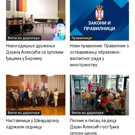
Вести из дијаспоре
Правилници
Новогодишње дружење
Нови правилник: Правилник о
Дејана Алексића са српским
остваривању образовно-
ђацима у Берлину
васпитног рада у
иностранству
Вести из дијаспоре
Вести из дијаспоре
Наставници у Швајцарској
Песник и писац за децу
одржали седницу
Дејан Алексић гост ђака
српске школе...