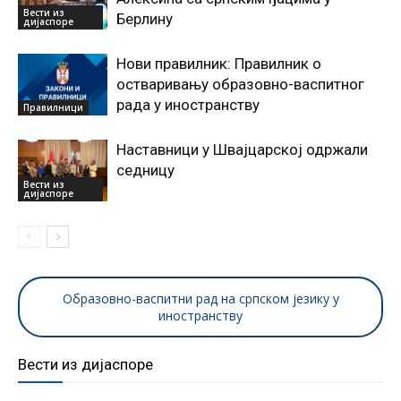
Вести из
Берлину
дијаспоре
Нови правилник: Правилник о
остваривању образовно-васпитног
рада у иностранству
Правилници
Наставници у Швајцарској одржали
седницу
Вести из
дијаспоре
Образовно-васпитни рад на српском језику у
иностранству
Вести из дијаспоре