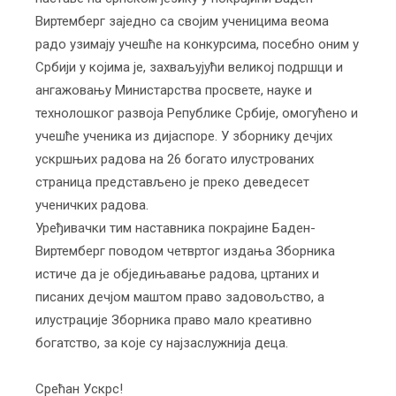
Виртемберг заједно са својим ученицима веома
радо узимају учешће на конкурсима, посебно оним у
Србији у којима је, захваљујући великој подршци и
ангажовању Министарства просвете, науке и
технолошког развоја Републике Србије, омогућено и
учешће ученика из дијаспоре. У зборнику дечјих
ускршњих радова на 26 богато илустрованих
страница представљено је преко деведесет
ученичких радова.
Уређивачки тим наставника покрајине Баден-
Виртемберг поводом четвртог издања Зборника
истиче да је обједињавање радова, цртаних и
писаних дечјом маштом право задовољство, а
илустрације Зборника право мало креативно
богатство, за које су најзаслужнија деца.
Срећан Ускрс!