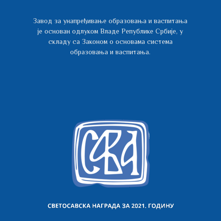
Завод за унапређивање образовања и васпитања
је основан одлуком Владе Републике Србије, у
складу са Законом о основама система
образовања и васпитања.