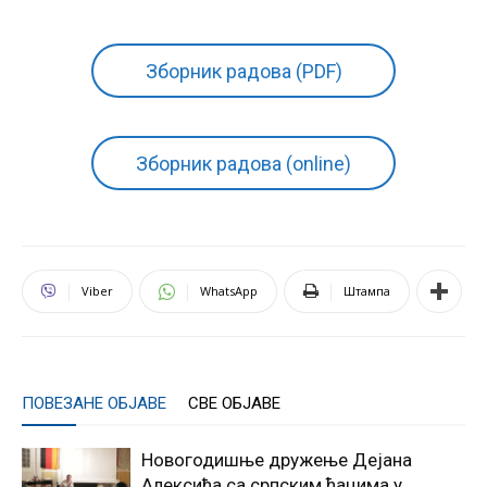
Зборник радова (PDF)
Зборник радова (online)
Viber
WhatsApp
Штампа
ПОВЕЗАНЕ ОБЈАВЕ
СВЕ ОБЈАВЕ
Новогодишње дружење Дејана
Алексића са српским ђацима у