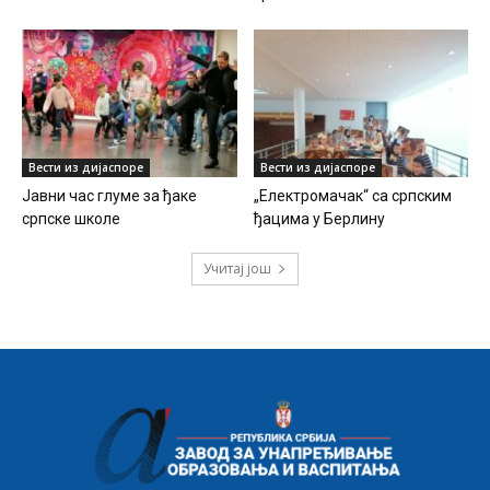
Вести из дијаспоре
Вести из дијаспоре
Јавни час глуме за ђаке
„Електромачак“ са српским
српске школе
ђацима у Берлину
Учитај још