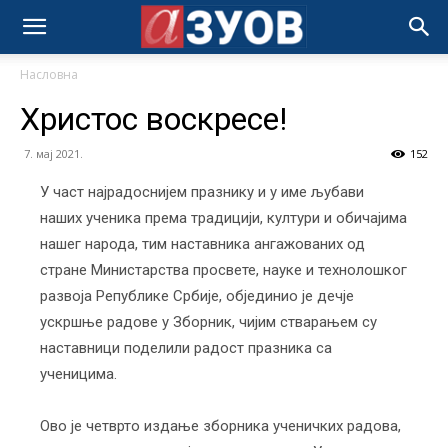
Насловна
Христос воскресе!
7. мај 2021.
152
У част најрадоснијем празнику и у име љубави
наших ученика према традицији, култури и обичајима
нашег народа, тим наставника ангажованих од
стране Министарства просвете, науке и технолошког
развоја Републике Србије, објединио је дечје
ускршње радове у Зборник, чијим стварањем су
наставници поделили радост празника са
ученицима.
Ово је четврто издање зборника ученичких радова,