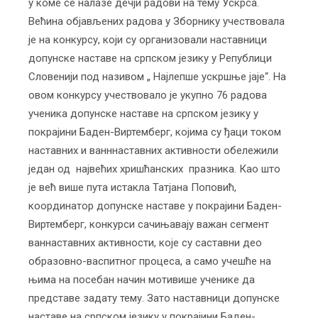
у коме се налазе дечји радови на тему Ускрса.
Већина објављених радова у Зборнику учествовала
је на конкурсу, који су организовали наставници
допунске наставе на српском језику у Републици
Словенији под називом „ Најлепше ускршње јаје“. На
овом конкурсу учествовало је укупно 76 радова
ученика допунске наставе на српском језику у
покрајини Баден-Виртемберг, којима су ђаци током
наставних и ванннаставних активности обележили
један од највећих хришћанских празника. Као што
је већ више пута истакла Татјана Поповић,
координатор допунске наставе у покрајини Баден-
Виртемберг, конкурси сачињавају важан сегмент
ваннаставних активности, које су саставни део
образовно-васпитног процеса, a само учешће на
њима на посебан начин мотивише ученике да
представе задату тему. Зато наставници допунске
наставе на српском језику у покрајини Баден-