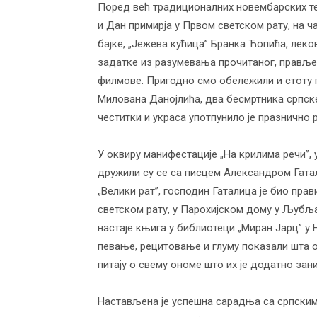
Поред већ традиционалних новембарских те
васпитања
и Дан примирја у Првом светском рату, на 
бајке, „Јежева кућица” Бранка Ћопића, леко
задатке из разумевања прочитаног, правље
филмове. Пригодно смо обележили и стоту
Милована Данојлића, два бесмртника српс
честитки и украса употпунило је празничн
У оквиру манифестације „На крилима речи”, 
дружили су се са писцем Александром Гата
„Велики рат”, господин Гаталица је био пр
светском рату, у Парохијском дому у Љубља
настаје књига у библиотеци „Миран Јарц” у 
певање, рецитовање и глуму показали шта он
питају о свему ономе што их је додатно зан
Настављена је успешна сарадња са српским