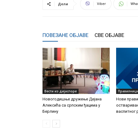
Viber
Wha
Дели
ПОВЕЗАНЕ ОБЈАВЕ
СВЕ ОБЈАВЕ
Вести из дијаспоре
Правилниц
Новогодишње дружење Дејана
Нови прави
Алексића са српским ђацима у
остварива
Берлину
васпитног 