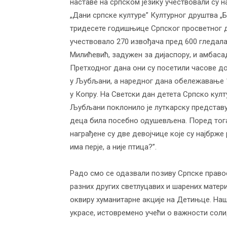
наставе на српском језику учествовали су 
„Дани српске културе” Културног друштва „Б
тридесете годишњице Српског просветног дру
учествовало 270 извођача пред 600 гледал
Милићевић, задужен за дијаспору, и амбаса
Претходног дана они су посетили часове до
у Љубљани, а наредног дана обележавање 
у Копру. На Светски дан детета Српско кул
Љубљани поклонило је луткарску представу 
деца била посебно одушевљена. Поред тога
награђене су две девојчице које су најбрж
има перје, а није птица?”.
Радо смо се одазвали позиву Српске прав
разних других светлуцавих и шарених матер
оквиру хуманитарне акције на Детињце. Наш
украсе, истовремено учећи о важности соли