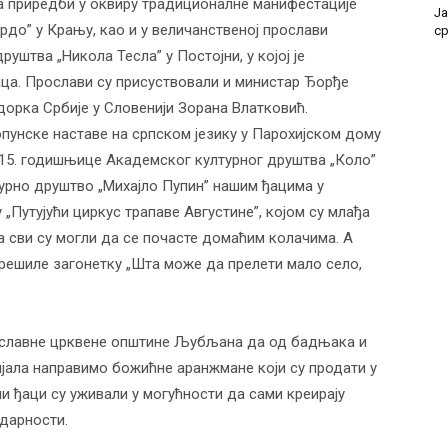
на приредби у оквиру традиционалне манифестације
Ја
рдо” у Крању, као и у величанственој прослави
с
штва „Никола Тесла” у Постојни, у којој је
аца. Прослави су присуствовали и министар Ђорђе
дорка Србије у Словенији Зорана Влатковић.
пунске наставе на српском језику у Парохијском дому
15. годишњице Академског културног друштва „Коло”
турно друштво „Михајло Пупин” нашим ђацима у
„Путујући циркус трапаве Августине”, којом су млађа
 сви су могли да се почасте домаћим колачима. А
е решиле загонетку „Шта може да прелети мало село,
ославне црквене општине Љубљана да од бадњака и
ијала направимо божићне аранжмане који су продати у
и ђаци су уживали у могућности да сами креирају
дарности.