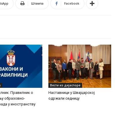
tsApp
Штампа
Facebook
и
Вести из дијаспоре
лник: Правилник о
Наставници у Швајцарској
њу образовно-
одржали седницу
рада у иностранству