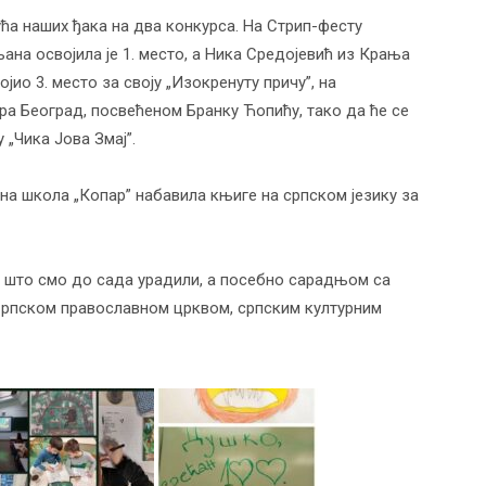
ћа наших ђака на два конкурса. На Стрип-фесту
на освојила је 1. место, а Ника Средојевић из Крања
јио 3. место за своју „Изокренуту причу”, на
ра Београд, посвећеном Бранку Ћопићу, тако да ће се
„Чика Јова Змај”.
вна школа „Копар” набавила књиге на српском језику за
што смо до сада урадили, а посебно сарадњом са
Српском православном црквом, српским културним