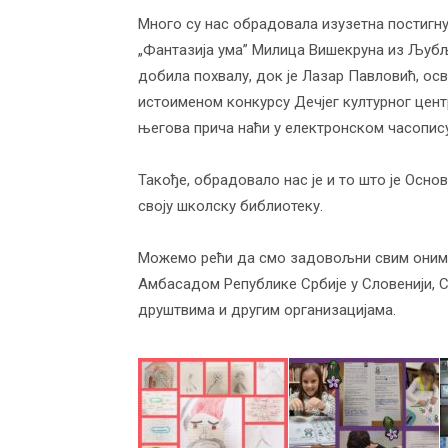
Много су нас обрадовала изузетна постигну
„Фантазија ума” Милица Вишекруна из Љубља
добила похвалу, док је Лазар Павловић, осво
истоименом конкурсу Дечјег културног цент
његова прича наћи у електронском часопису 
Такође, обрадовало нас је и то што је Осно
своју школску библиотеку.
Можемо рећи да смо задовољни свим оним 
Амбасадом Републике Србије у Словенији, 
друштвима и другим организацијама.