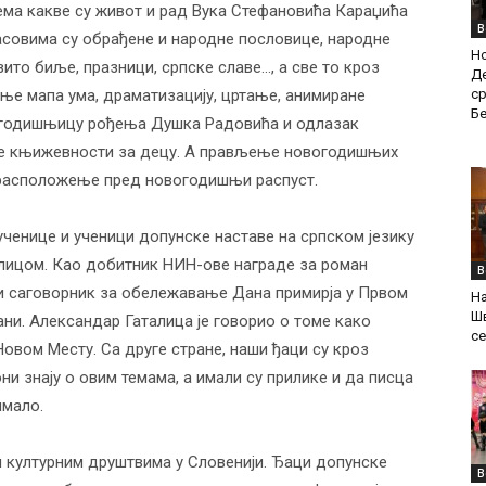
ма какве су живот и рад Вука Стефановића Караџића
В
часовима су обрађене и народне пословице, народне
Н
вито биље, празници, српске славе…, а све то кроз
Де
ср
ње мапа ума, драматизацију, цртање, анимиране
Б
 годишњицу рођења Душка Радовића и одлазак
ке књижевности за децу. А прављење новогодишњих
о расположење пред новогодишњи распуст.
ученице и ученици допунске наставе на српском језику
лицом. Као добитник НИН-ове награде за роман
В
ави саговорник за обележавање Дана примирја у Првом
На
Ш
ни. Александар Гаталица је говорио о томе како
се
Новом Месту. Са друге стране, наши ђаци су кроз
и знају о овим темама, а имали су прилике и да писца
имало.
 културним друштвима у Словенији. Ђаци допунске
В