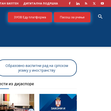
ТАН БИЛТЕН
ДИГИТАЛНА ПОДРШКА
ЗУОВ Еду платформа
Пасош за учење
Образовно-васпитни рад на српском
језику у иностранству
ести из дијаспоре