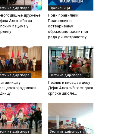
ести из дијаспоре
Правилници
овогодишње дружење
Нови правилник:
јана Алексића са
Правилник о
пским ђацима у
остваривању
ерлину
образовно-васпитног
рада у иностранству
ести из дијаспоре
Вести из дијаспоре
ставници у
Песник и писац за децу
вајцарској одржали
Дејан Алексић гост ђака
дницу
српске школе...
ести из дијаспоре
Вести из дијаспоре