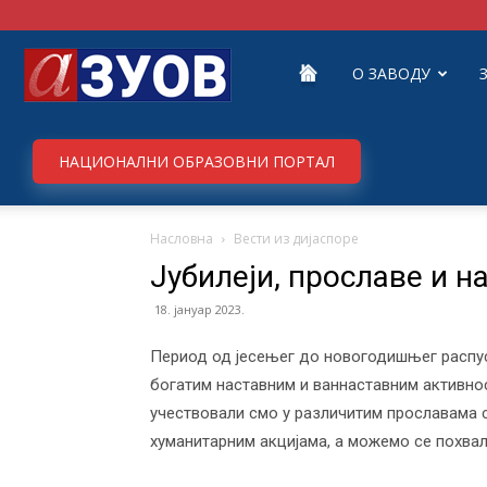
Завод
О ЗАВОДУ
за
НАЦИОНАЛНИ ОБРАЗОВНИ ПОРТАЛ
Насловна
Вести из дијаспоре
унапређивање
Јубилеји, прославе и н
18. јануар 2023.
образовања
Период од јесењег до новогодишњег распуст
богатим наставним и ваннаставним активно
учествовали смо у различитим прославама с
и
хуманитарним акцијама, а можемо се похвал