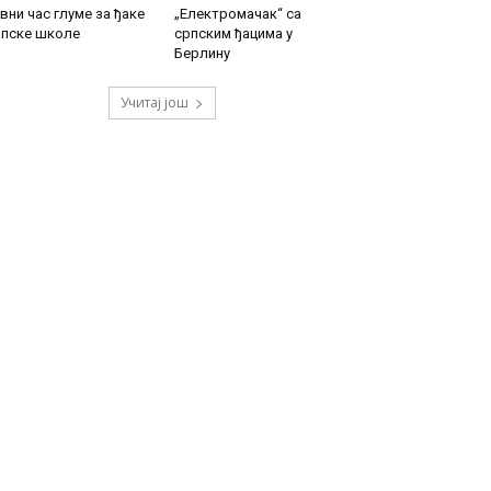
вни час глуме за ђаке
„Електромачак“ са
рпске школе
српским ђацима у
Берлину
Учитај још