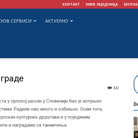
КОНТАКТ
VIBER ЗАЈЕДНИЦА
БЕСПЛА
ЗУОВ СЕРВИСИ
АКТУЕЛНО
аграде
322
а у српској школи у Словенији био је испуњен
В
стима. Радили смо много и озбиљно. Осим тога,
рпских културних друштава и у појединим
ити и наградама са такмичења.