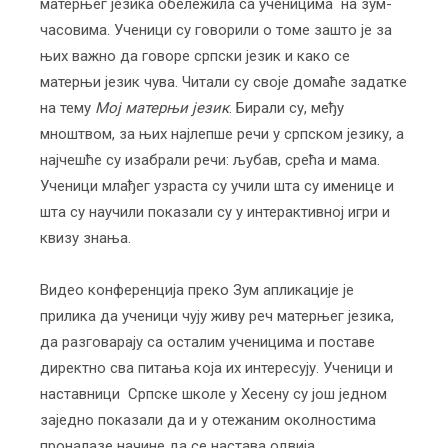
матерњег језика обележила са ученицима на зум-
часовима. Ученици су говорили о томе зашто је за
њих важно да говоре српски језик и како се
матерњи језик чува. Читали су своје домаће задатке
на тему
Mој матерњи језик
. Бирали су, међу
мноштвом, за њих најлепше речи у српском језику, а
најчешће су изабрали речи: љубав, срећа и мама.
Ученици млађег узраста су учили шта су именице и
шта су научили показали су у интерактивној игри и
квизу знања.
Видео конференција преко Зум апликације је
прилика да ученици чују живу реч матерњег језика,
да разговарају са осталим ученицима и поставе
директно сва питања која их интересују. Ученици и
наставници Српске школе у Хесену су још једном
заједно показали да и у отежаним околностима
проналазе начине да се настава одвија