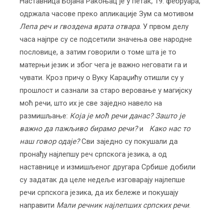
Наставница Бојана Ракоњац је у петак, 19. фебруара,
одржала часове преко апликације Зум са мотивом
Лепа реч и гвоздена врата отвара
. У првом делу
часа најпре су се подсетили значења ове народне
пословице, а затим говорили о томе шта је то
матерњи језик и због чега је важно неговати га и
чувати. Кроз причу о Вуку Караџићу отишли су у
прошлост и сазнали за старо веровање у магијску
моћ речи, што их је све заједно навело на
размишљање:
Која је моћ речи данас? Зашто је
важно да пажљиво бирамо речи?
и
Како нас то
наш говор одаје?
Сви заједно су покушали да
пронађу најлепшу реч српскога језика, а од
наставнице и измишљеног другара Србише добили
су задатак да целе недеље изговарају најлепше
речи српскога језика, да их бележе и покушају
направити
Мали речник најлепших српских речи
.