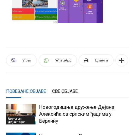
Viber
WhatsApp
Штампа
ПОВЕЗАНЕ ОБЈАВЕ
СВЕ ОБЈАВЕ
Новогодишње дружење Дејана
Алексића са српским ђацима у
Вести из
Берлину
дијаспоре