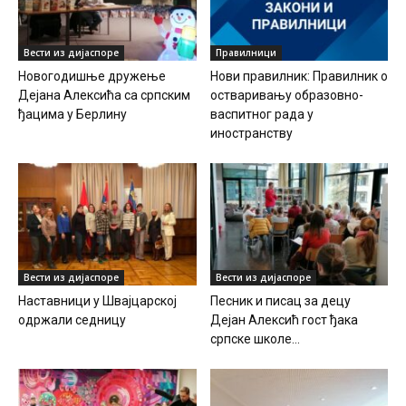
Вести из дијаспоре
Правилници
Новогодишње дружење
Нови правилник: Правилник о
Дејана Алексића са српским
остваривању образовно-
ђацима у Берлину
васпитног рада у
иностранству
Вести из дијаспоре
Вести из дијаспоре
Наставници у Швајцарској
Песник и писац за децу
одржали седницу
Дејан Алексић гост ђака
српске школе...