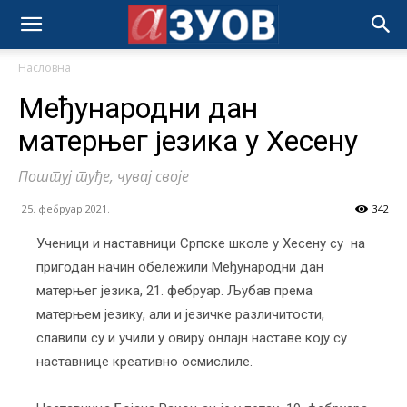
Насловна
Међународни дан
матерњег језика у Хесену
Поштуј туђе, чувај своје
25. фебруар 2021.
342
Ученици и наставници Српске школе у Хесену су на
пригодан начин обележили Међународни дан
матерњег језика, 21. фебруар. Љубав према
матерњем језику, али и језичке различитости,
славили су и учили у овиру онлајн наставе коју су
наставнице креативно осмислиле.