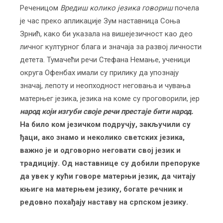
Реченицом
Вредиш колико језика говориш
почела
је час преко апликације Зум наставница Соња
Зрнић, како би указала на вишејезичност као део
личног културног блага и значаја за развој личности
детета. Тумачећи речи Стефана Немање, ученици
округа Офенбах имали су прилику да упознају
значај, лепоту и неопходност неговања и чувања
матерњег језика, језика на коме су проговорили, јер
народ који изгуби своје речи престаје бити народ
.
На било ком језичком подручју, закључили су
ђаци, ако знамо и неколико светских језика,
важно је и одговорно неговати свој језик и
традицију. Од наставнице су добили препоруке
да увек у кући говоре матерњи језик, да читају
књиге на матерњем језику, богате речник и
редовно похађају наставу на српском језику.