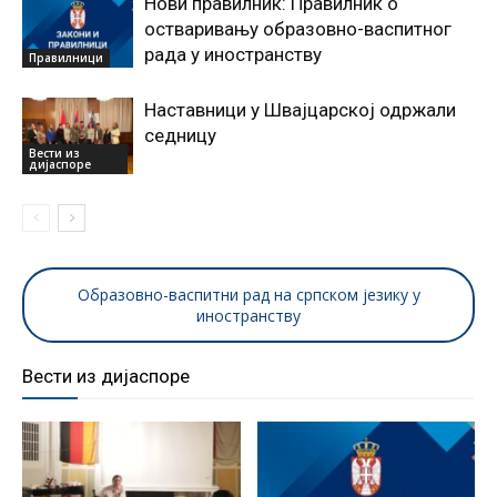
Нови правилник: Правилник о
остваривању образовно-васпитног
рада у иностранству
Правилници
Наставници у Швајцарској одржали
седницу
Вести из
дијаспоре
Образовно-васпитни рад на српском језику у
иностранству
Вести из дијаспоре