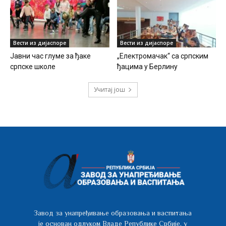
Вести из дијаспоре
Вести из дијаспоре
Јавни час глуме за ђаке
„Електромачак“ са српским
српске школе
ђацима у Берлину
Учитај још
Завод за унапређивање образовања и васпитања
је основан одлуком Владе Републике Србије, у