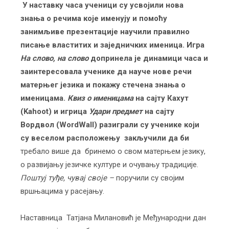
У наставку часа ученици су усвојили нова
знања о речима које именују и помоћу
занимљиве презентације научили правилно
писање властитих и заједничких именица. Игра
На слово, на слово
допринела је динамици часа и
заинтересовала ученике да науче нове речи
матерњег језика и покажу стечена знања о
именицама.
Квиз о именицама
на сајту Кахут
(
Kahoot)
и игрица
Удари предмет
на сајту
Вордвол (
WordWall)
разиграли су ученике који
су веселом расположењу закључили да би
требало више да бринемо о свом матерњем језику,
о развијању језичке културе и очувању традиције.
Поштуј туђе, чувај своје –
поручили су својим
вршњацима у расејању.
Наставница Татјана Милановић је Међународни дан