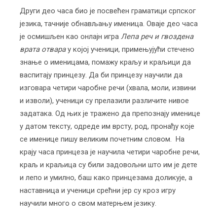
Други део часа био је посвећен граматици српског
језика, тачније обнављању именица. Оваје део часа
је осмишљен као онлајн игра
Лепа реч и гвоздена
врата отвара
у којој ученици, примењујући стечено
знање о именицама, помажу краљу и краљици да
васпитају принцезу. Да би принцезу научили да
изговара четири чаробне речи (хвала, моли, извини
и изволи), ученици су прелазили различите нивое
задатака. Од њих је тражено да препознају именице
у датом тексту, одреде им врсту, род, пронађу које
се именице пишу великим почетним словом. На
крају часа принцеза је научила четири чаробне речи,
краљ и краљица су били задовољни што им је дете
и лепо и умилно, баш како принцезама доликује, а
наставница и ученици срећни јер су кроз игру
научили много о свом матерњем језику.