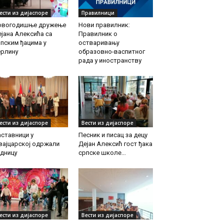
ести из дијаспоре
Правилници
овогодишње дружење
Нови правилник:
јана Алексића са
Правилник о
пским ђацима у
остваривању
ерлину
образовно-васпитног
рада у иностранству
ести из дијаспоре
Вести из дијаспоре
ставници у
Песник и писац за децу
вајцарској одржали
Дејан Алексић гост ђака
дницу
српске школе...
ести из дијаспоре
Вести из дијаспоре