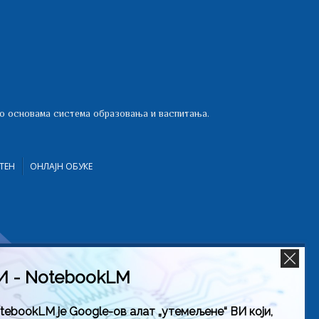
 о основама система образовања и васпитања.
ТЕН
ОНЛАЈН ОБУКЕ
И - NotebookLM
tebookLM је Google-ов алат „утемељене“ ВИ који,