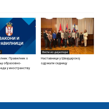
и
Вести из дијаспоре
лник: Правилник о
Наставници у Швајцарској
њу образовно-
одржали седницу
рада у иностранству