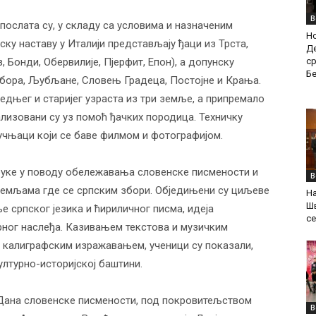
В
послата су, у складу са условима и назначеним
Н
ску наставу у Италији представљају ђаци из Трста,
Де
ср
 Бонди, Обервилије, Пјерфит, Епон), а допунску
Б
ибора, Љубљане, Словењ Градеца, Постојне и Крања.
редњег и старијег узраста из три земље, а припремало
ализовани су уз помоћ ђачких породица. Техничку
учњаци који се баве филмом и фотографијом.
руке у поводу обележавања словенске писмености и
В
 земљама где се српским збори. Обједињени су циљеве
На
Ш
е српског језика и ћириличног писма, идеја
се
рног наслеђа. Казивањем текстова и музичким
и калиграфским изражавањем, ученици су показали,
ултурно-историјској баштини.
 Дана словенске писмености, под покровитељством
В