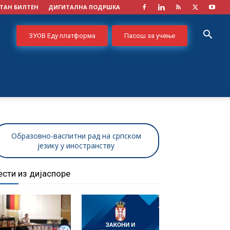
ТАН БИЛТЕН
ДИГИТАЛНА ПОДРШКА
ЗУОВ Еду платформа
Пасош за учење
Образовно-васпитни рад на српском
језику у иностранству
ести из дијаспоре