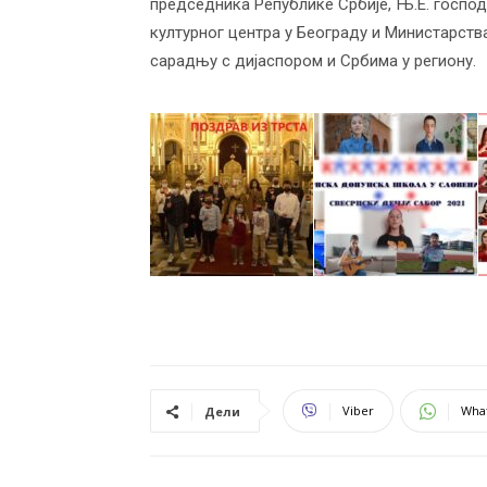
председника Републике Србије, Њ.Е. господ
културног центра у Београду и Министарств
сарадњу с дијаспором и Србима у региону.
Viber
Wha
Дели