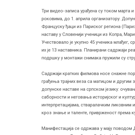
васпитања
Три видео-записа урађена су током марта и 
роковима, до 1. априла организатору. Допун
Француску ђаци из Париског региона (Париз,
наставу у Словенији ученици из Копра, Мар
Учествовало је укупно 45 ученика млађег, с
их је 13 наставника. Планирани садржаји ре
подршку у монтажи снимака пружили су стр
Садржаји кратких филмова носе снажне по
грађења трајних веза са матицом и другим
допунске наставе на српском језику: очувањ
саборности и неговања историјског и култу
интерпретацијама, стваралачким ликовним 
кроз знање и таленте, приврженост према к
Манифестација се одржава у мају поводом