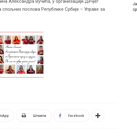
ина Александра Вучића, у организацији Дечјег
Ја
а спољних послова Републике Србије – Управе за
с
tsApp
Штампа
Facebook