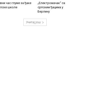
вни час глуме за ђаке
„Електромачак“ са
рпске школе
српским ђацима у
Берлину
Учитај још