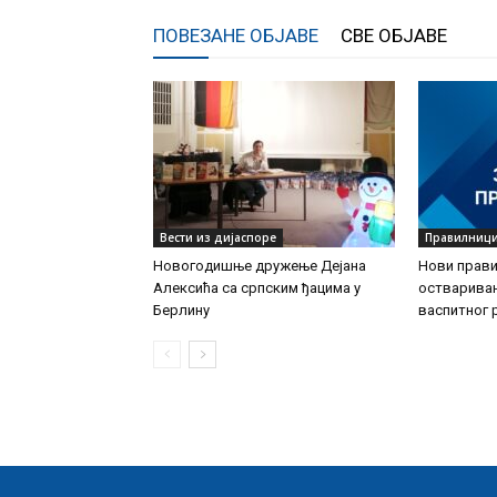
ПОВЕЗАНЕ ОБЈАВЕ
СВЕ ОБЈАВЕ
Вести из дијаспоре
Правилниц
Новогодишње дружење Дејана
Нови прави
Алексића са српским ђацима у
остварива
Берлину
васпитног 