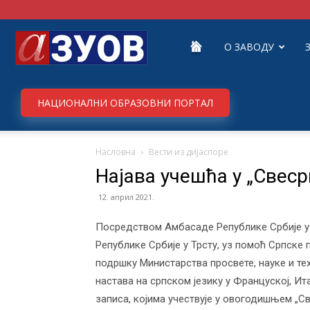
Завод
О ЗАВОДУ
за
НАЦИОНАЛНИ ОБРАЗОВНИ ПОРТАЛ
Насловна
Вести из дијаспоре
унапређивање
Најава учешћа у „Свес
12. април 2021.
образовања
Посредством Амбасаде Републике Србије у
Републике Србије у Трсту, уз помоћ Српске 
подршку Министарства просвете, науке и те
и
настава на српском језику у Француској, Ит
записа, којима учествује у овогодишњем „С