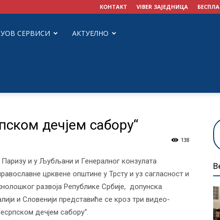
КОНТАКТ
VIBER ЗАЈЕДНИЦА
БЕСПЛА
ЗУОВ СЕРВИСИ
АКТУЕЛНО
рпском дечјем сабору“
138
 Паризу и у Љубљани и Генералног конзулата
В
православне црквене општине у Трсту и уз сагласност и
хнолошког развоја Републике Србије, допунска
алији и Словенији представиће се кроз три видео-
весрпском дечјем сабору“.