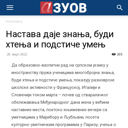
Насловна
Настава даје знања, буди
хтења и подстиче умењ
28. март 2022.
205
Да образовно-васпитни рад на српском језику у
иностранству пружа ученицима многобројна знања,
буди хтења и подстиче умења, показују разноврсне
школске активности у Француској, Италији и
Словенији током марта – почев од стваралачког
обележавања Међународног дана жена у већини
наставних места, поетско-књижевних вечери са
уметницима у Марибору и Љубљани, посета
културно-уметничким програмима у Паризу, учења о