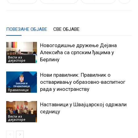
ПОВЕЗАНЕ ОБЈАВЕ
СВЕ ОБЈАВЕ
Новогодишње дружење Дејана
Алексића са српским ђацима у
Вести из
Берлину
дијаспоре
Нови правилник: Правилник о
остваривању образовно-васпитног
рада у иностранству
Правилници
Наставници у Швајцарској одржали
седницу
Вести из
дијаспоре