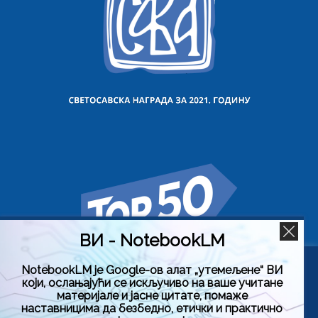
ВИ - NotebookLM
NotebookLM је Google-ов алат „утемељене“ ВИ
Користимо колачиће на овој веб страници да бисмо вам
који, ослањајући се искључиво на ваше учитане
побољшали искуство коришћења нашег сајта тако што
материјале и јасне цитате, помаже
ћемо запамтити ваше жељене поставке. Кликом на
наставницима да безбедно, етички и практично
„Прихвати све“, пристајете на употребу СВИХ колачића.