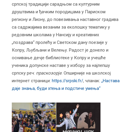
српској традицији сарадњом са културним
друштвима и ђачким породицама у Париском
региону и Лиону, до повезивања наставног градива
са садржајима везаним за еколошку тематику у
редовним школама у Нансију и креативних
„поздрава“ пролећу и Светском дану поезије у
Копру, Љубљани и Велењу. Радост је донело и
оснивање дечје библиотеке у Копру и учешће
ученика допунске наставе у избору за најлепшу
српску реч:
праскозорје
. Опширније на школској
интернет страници:
https://srpski.fr/
, чланак:
„Настава
даје знања, буди хтења и подстиче умења“