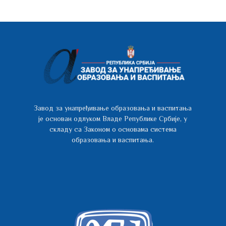
Завод за унапређивање образовања и васпитања
је основан одлуком Владе Републике Србије, у
складу са Законом о основама система
образовања и васпитања.