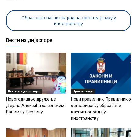
Образовно-васпитни рад на српском језику у
иностранству
Вести из дијаспоре
Вести из дијаспоре
Правилници
Новогодишње дружење
Нови правилник: Правилник о
Дејана Алексића са српским
остваривању образовно-
ђацима у Берлину
васпитног рада у
иностранству