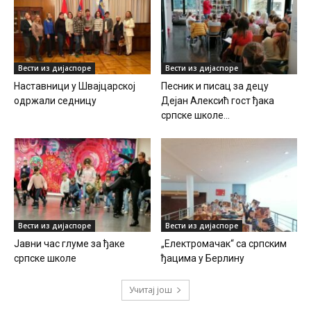
Вести из дијаспоре
Вести из дијаспоре
Наставници у Швајцарској
Песник и писац за децу
одржали седницу
Дејан Алексић гост ђака
српске школе...
Вести из дијаспоре
Вести из дијаспоре
Јавни час глуме за ђаке
„Електромачак“ са српским
српске школе
ђацима у Берлину
Учитај још