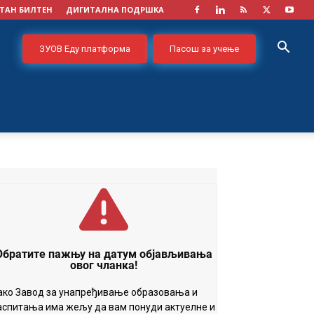
ТАН БИЛТЕН
ДИГИТАЛНА ПОДРШКА
ЗУОВ Еду платформа
Пасош за учење
Обратите пажњу на датум објављивања
овог чланка!
ако Завод за унапређивање образовања и
аспитања има жељу да вам понуди актуелне и