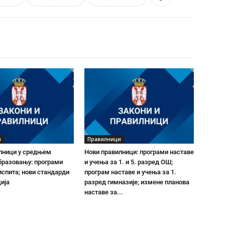
и
Правилници
лници у средњем
Нови правилници: програми наставе
бразовању: програми
и учења за 1. и 5. разред ОШ;
испита; нови стандарди
програм наставе и учења за 1.
ија
разред гимназије; измене планова
наставе за...