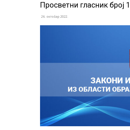
Просветни гласник број 
васпитања
26. октобар 2022.