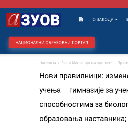
Завод
О ЗАВОДУ
за
НАЦИОНАЛНИ ОБРАЗОВНИ ПОРТАЛ
Насловна
Вести Министарства просвете
Прав
унапређивање
Нови правилници: измене
образовања
учења – гимназије за уч
способностима за биологи
и
образовања наставника; 