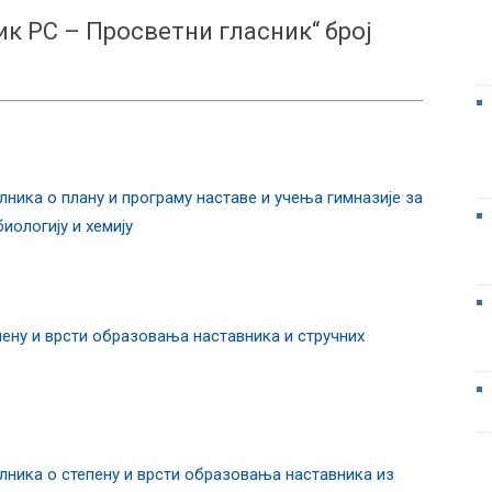
ик РС – Просветни гласник“ број
ика о плану и програму наставе и учења гимназије за
иологију и хемију
ну и врсти образовања наставника и стручних
ика о степену и врсти образовања наставника из