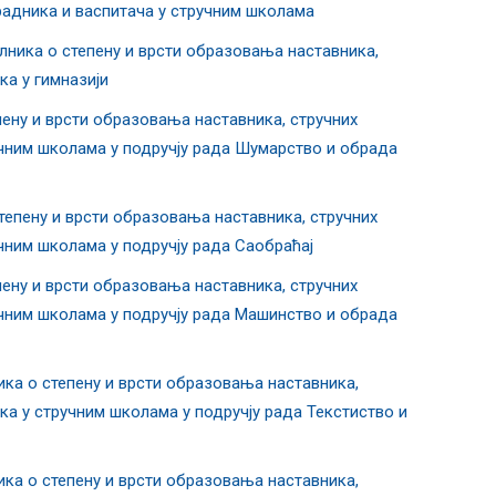
радника и васпитача у стручним школама
ика о степену и врсти образовања наставника,
ка у гимназији
ну и врсти образовања наставника, стручних
учним школама у подручју рада Шумарство и обрада
пену и врсти образовања наставника, стручних
чним школама у подручју рада Саобраћај
ну и врсти образовања наставника, стручних
учним школама у подручју рада Машинство и обрада
а о степену и врсти образовања наставника,
ка у стручним школама у подручју рада Текстиство и
а о степену и врсти образовања наставника,