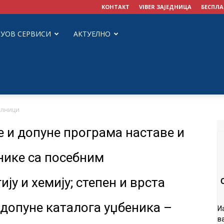
КОНТАКТ
VIBER ЗАЈЕДНИЦА
БЕСПЛА
ЗУОВ СЕРВИСИ
АКТУЕЛНО
илници
 и допуне програма наставе и
енике са посебним
ју и хемију; степен и врста
допуне каталога уџбеника –
И
в