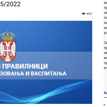
15/2022
а
п
з
6022
п
с
к
у
С
п
о
и
с
in
А