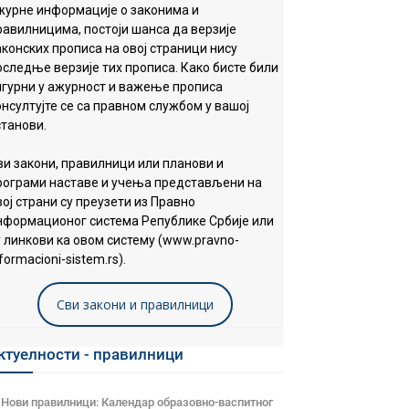
журне информације о законима и
равилницима, постоји шанса да верзије
аконских прописа на овој страници нису
оследње верзије тих прописа. Како бисте били
игурни у ажурност и важење прописа
онсултујте се са правном службом у вашој
станови.
ви закони, правилници или планови и
рограми наставе и учења представљени на
вој страни су преузети из Правно
нформационог система Републике Србије или
у линкови ка овом систему (www.pravno-
formacioni-sistem.rs).
Сви закони и правилници
ктуелности - правилници
Нови правилници: Календар образовно-васпитног